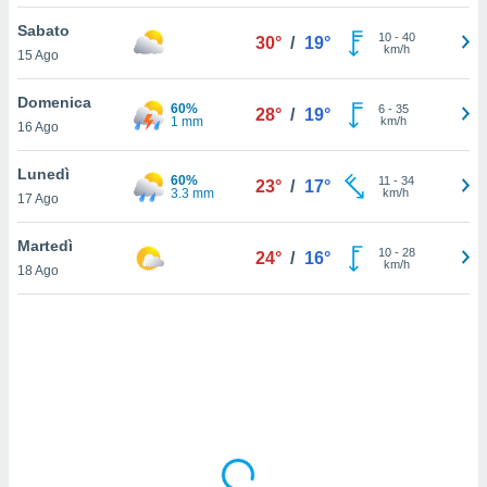
Sabato
sui cookie
10
-
40
30°
/
19°
km/h
15 Ago
e il tuo
 in
Domenica
60%
6
-
35
28°
/
19°
o
1 mm
km/h
16 Ago
 il
Lunedì
60%
azioni
11
-
34
23°
/
17°
3.3 mm
km/h
17 Ago
kie
re
le a piè
Martedì
10
-
28
24°
/
16°
 del
km/h
18 Ago
to web.
ATIVA,
e
gie
i cookie
ccetti
zione dei