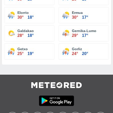
Elorrio
Ermua
30°
18°
30°
17°
Galdakao
Gernika-Lumo
28°
18°
29°
17°
Getxo
Gorliz
25°
19°
24°
20°