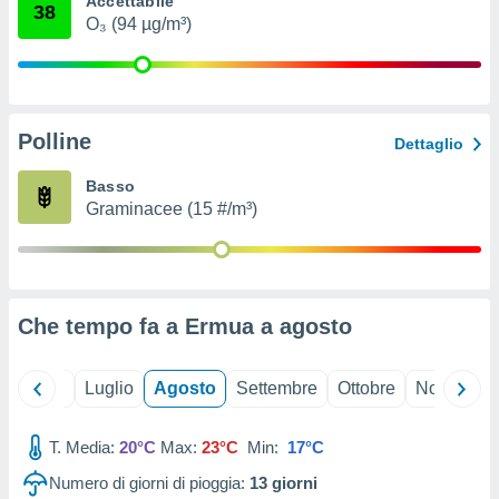
Accettabile
38
ioni
" o
O₃ (94 µg/m³)
tra
sui cookie
o sito
Polline
nostri
Dettaglio
mo il
Basso
te
Graminacee (15 #/m³)
ento dei
re
ioni su
vo e/o
Che tempo fa a Ermua a
agosto
i,
 dati
er la
Giugno
Luglio
Agosto
Settembre
Ottobre
Novembre
 della
à, creare
r la
T. Media:
20°C
Max:
23°C
Min:
17°C
à
Numero di giorni di pioggia:
13
giorni
izzata,