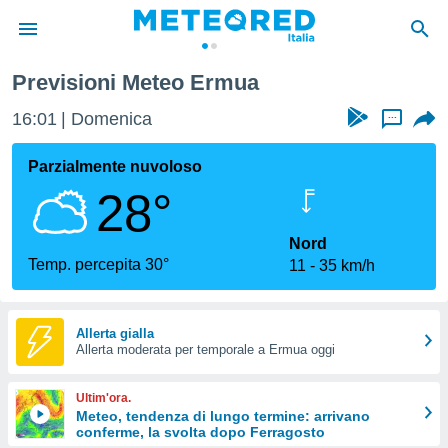
Previsioni Meteo Ermua
tiva
rivacy
16:01
Domenica
...
ti di
net
Parzialmente nuvoloso
net)
28°
i
 da
nisti per
Nord
 che le
Temp. percepita 30°
11
35 km/h
ioni
iano di
È
Allerta gialla
 a
Allerta moderata per temporale a Ermua oggi
ito Web
do le
Ultim'ora.
opzioni:
Meteo, tendenza di lungo termine: arrivano
conferme, la svolta dopo Ferragosto
 i