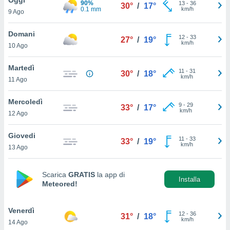
90%
a", è
13
-
36
30°
/
17°
0.1 mm
km/h
9 Ago
al sito
ettando
Domani
12
-
33
27°
/
19°
zione di
km/h
10 Ago
okie,
dei nostri
Martedì
11
-
31
che ci
30°
/
18°
km/h
11 Ago
no di
 e
e il
Mercoledì
9
-
29
33°
/
17°
amento
km/h
12 Ago
 Web,
i
Giovedi
11
-
33
re un
33°
/
19°
km/h
13 Ago
pecifico
arti la
à o
Scarica
GRATIS
la app di
i
Installa
Meteored!
zzati
 di esso.
sultare
Venerdì
12
-
36
31°
/
18°
km/h
14 Ago
oni nella