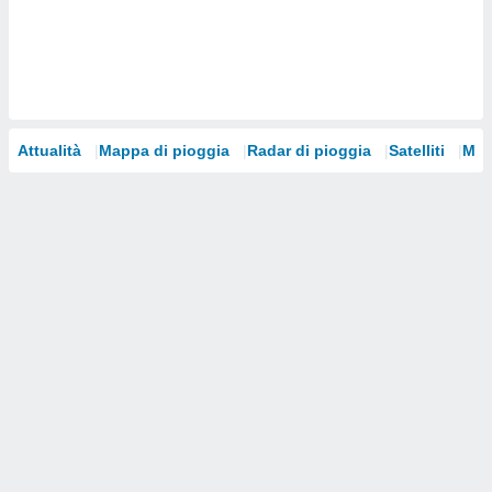
i nostri
artner
Attualità
Mappa di pioggia
Radar di pioggia
Satelliti
Mod