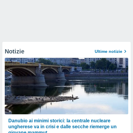
Notizie
Ultime notizie
Danubio ai minimi storici: la centrale nucleare
ungherese va in crisi e dalle secche riemerge un
giovane mammut