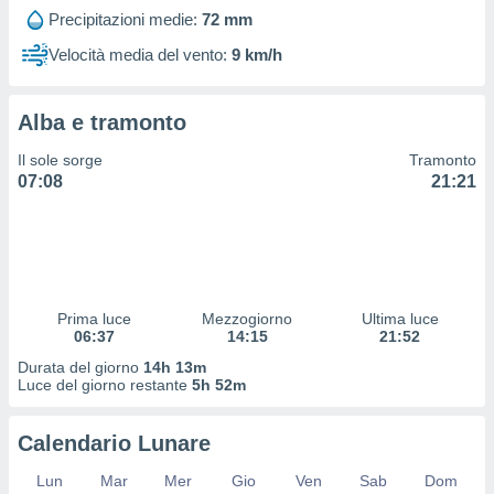
 profili
Precipitazioni medie:
72 mm
lezione
cità
Velocità media del vento:
9 km/h
izzata,
fili per
Alba e tramonto
izzazione
nuti,
Il sole sorge
Tramonto
 profili
07:08
21:21
lezione
uti
zzati,
 le
ni degli
 misurare
Prima luce
Mezzogiorno
Ultima luce
zioni dei
06:37
14:15
21:52
,
ere il
Durata del giorno
14h 13m
Luce del giorno restante
5h 52m
so
he o la
Calendario Lunare
ione di
enienti
Lun
Mar
Mer
Gio
Ven
Sab
Dom
diverse,