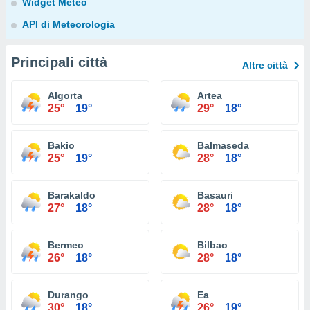
Widget Meteo
API di Meteorologia
Principali città
Altre città
Algorta
Artea
25°
19°
29°
18°
Bakio
Balmaseda
25°
19°
28°
18°
Barakaldo
Basauri
27°
18°
28°
18°
Bermeo
Bilbao
26°
18°
28°
18°
Durango
Ea
30°
18°
26°
19°