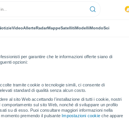
Notizie
Video
Allerte
Radar
Mappe
Satelliti
Modelli
Mondo
Sci
fessionisti per garantire che le informazioni offerte siano di
guenti opzioni:
ccolte tramite cookie o tecnologie simili, ci consente di
n elevati standard di qualità senza alcun costo.
ridge (Galway)
re al sito Web accettando l'installazione di tutti i cookie, nostri
 il comportamento sul sito Web, nonché di sviluppare un profilo
...
asati su di esso. Puoi consultare maggiori informazioni nella
si momento premendo il pulsante
Impostazioni cookie
che appare
Per ora
Cielo coperto nelle prossime ore