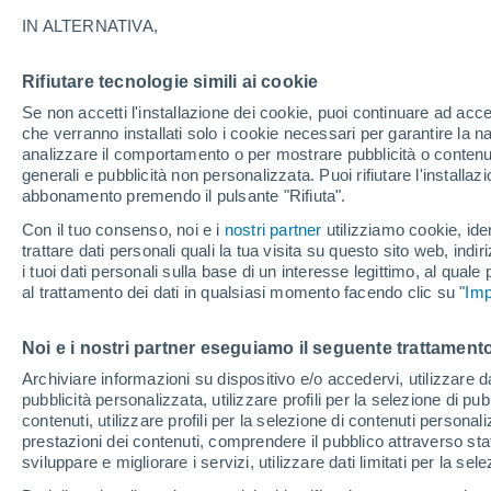
12°
IN ALTERNATIVA,
Rifiutare tecnologie simili ai cookie
Sud-oves
Se non accetti l'installazione dei cookie, puoi continuare ad acc
Temp. percepita 12°
12
-
19 km
che verranno installati solo i cookie necessari per garantire la n
analizzare il comportamento o per mostrare pubblicità o contenut
generali e pubblicità non personalizzata. Puoi rifiutare l'install
abbonamento premendo il pulsante "Rifiuta".
Ultim’ora
Caldo intenso sull’Italia, ma venerdì 7 agosto 
Con il tuo consenso, noi e i
nostri partner
utilizziamo cookie, iden
temporali minacciano il Nord
trattare dati personali quali la tua visita su questo sito web, indiri
i tuoi dati personali sulla base di un interesse legittimo, al quale
Il Meteo 1 - 7
Attualità
Mappa di nuvolosità
Radar 
al trattamento dei dati in qualsiasi momento facendo clic su "
Imp
Noi e i nostri partner eseguiamo il seguente trattamento
Domani
Domenica
Oggi
Archiviare informazioni su dispositivo e/o accedervi, utilizzare dati
pubblicità personalizzata, utilizzare profili per la selezione di pu
8 Ago
9 Ago
7 Ago
contenuti, utilizzare profili per la selezione di contenuti personal
prestazioni dei contenuti, comprendere il pubblico attraverso stat
sviluppare e migliorare i servizi, utilizzare dati limitati per la sel
70%
60%