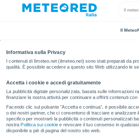
Il Meteo
Informativa sulla Privacy
I contenuti di Ilmeteo.net (ilmeteo.net) sono stati preparati da pro
qualità. È possibile accedere a questo sito Web utilizzando le se
Accetta i cookie e accedi gratuitamente
Home
Irlanda
Galway
Newbridge
La pubblicità digitale personalizzata, basata sulle informazioni ra
finanziare la nostra attività per continuare a offrirti contenuti co
Previsioni Meteo Newb
Facendo clic sul pulsante "Accetta e continua", è possibile accede
o dei nostri partner, che ci consentono di tracciare e analizzare
07:11
Venerdì
specifico per mostrarti la pubblicità o contenuti personalizzati b
nostra
Politica sui cookie
e revocare il tuo consenso in qualsia
disponibile a piè di pagina del nostro sito web.
Nubi sparse