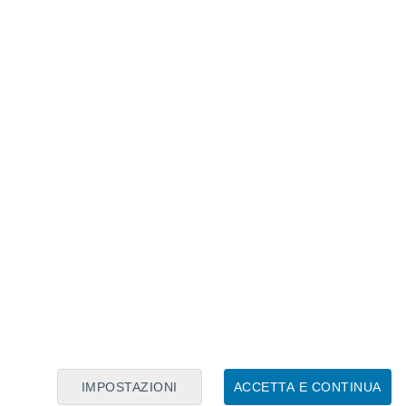
Calendario Lunare
Lun
Mar
Mer
Gio
Ven
Sab
Dom
7
8
9
10
11
12
13
14
15
16
17
18
19
20
IMPOSTAZIONI
ACCETTA E CONTINUA