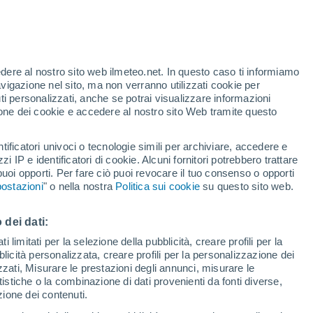
Allerta gialla
Allerta moderata per altri a
Newbridge oggi
t
edere al nostro sito web ilmeteo.net. In questo caso ti informiamo
/h
avigazione nel sito, ma non verranno utilizzati cookie per
i personalizzati, anche se potrai visualizzare informazioni
azione dei cookie e accedere al nostro sito Web tramite questo
forti
tificatori univoci o tecnologie simili per archiviare, accedere e
zzi IP e identificatori di cookie. Alcuni fornitori potrebbero trattare
 puoi opporti. Per fare ciò puoi revocare il tuo consenso o opporti
di pioggia
Satelliti
Modelli
ostazioni
" o nella nostra
Politica sui cookie
su questo sito web.
 dei dati:
Lunedì
Martedì
Mercoledì
Giovedi
 limitati per la selezione della pubblicità, creare profili per la
bblicità personalizzata, creare profili per la personalizzazione dei
10 Ago
11 Ago
12 Ago
13 Ago
izzati, Misurare le prestazioni degli annunci, misurare le
istiche o la combinazione di dati provenienti da fonti diverse,
ezione dei contenuti.
90%
70%