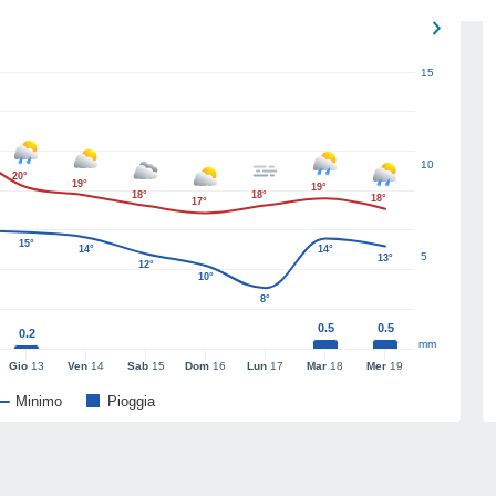
15
10
20°
19°
19°
18°
18°
18°
17°
15°
14°
14°
5
13°
12°
10°
8°
0.5
0.5
0.2
mm
Gio
13
Ven
14
Sab
15
Dom
16
Lun
17
Mar
18
Mer
19
Minimo
Pioggia