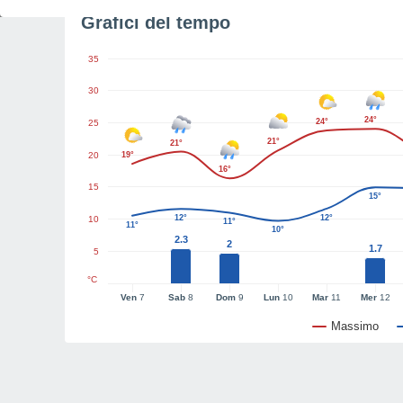
Grafici del tempo
35
30
24°
24°
25
21°
21°
20
19°
16°
15
15°
12°
12°
10
11°
11°
10°
2.3
2
1.7
5
°C
Ven
7
Sab
8
Dom
9
Lun
10
Mar
11
Mer
12
Massimo