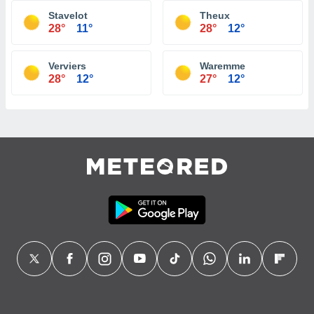
Stavelot
Theux
28°
11°
28°
12°
Verviers
Waremme
28°
12°
27°
12°