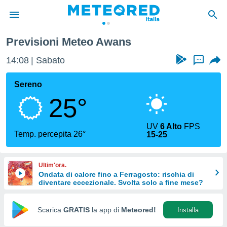
Previsioni Meteo Awans
tiva
rivacy
14:08
Sabato
...
ti di
net
Sereno
net)
25°
i
 da
nisti per
UV
6 Alto
FPS
 che le
Temp. percepita 26°
15-25
ioni
iano di
È
Ultim'ora.
Ondata di calore fino a Ferragosto: rischia di
 a
diventare eccezionale. Svolta solo a fine mese?
ito Web
do le
opzioni:
Scarica
GRATIS
la app di
Meteored!
Installa
 i