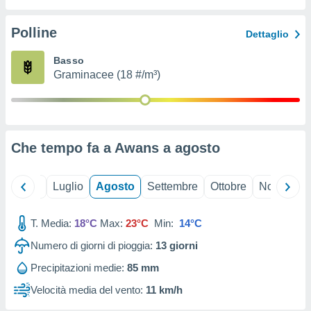
ioni
" o
tra
Polline
Dettaglio
sui cookie
o sito
Basso
Graminacee (18 #/m³)
nostri
mo il
te
ento dei
Che tempo fa a Awans a
agosto
re
ioni su
Giugno
Luglio
Agosto
Settembre
Ottobre
Novembre
vo e/o
i,
T. Media:
18°C
Max:
23°C
Min:
14°C
 dati
er la
Numero di giorni di pioggia:
13
giorni
 della
à, creare
Precipitazioni medie:
85 mm
r la
Velocità media del vento:
11 km/h
à
izzata,