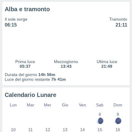
 profili
Alba e tramonto
lezione
cità
Il sole sorge
Tramonto
izzata,
06:15
21:11
fili per
izzazione
nuti,
 profili
lezione
uti
Prima luce
Mezzogiorno
Ultima luce
zzati,
05:37
13:43
21:49
 le
Durata del giorno
14h 56m
ni degli
Luce del giorno restante
7h 41m
 misurare
zioni dei
,
Calendario Lunare
ere il
Lun
Mar
Mer
Gio
Ven
Sab
Dom
so
8
9
he o la
ione di
enienti
10
11
12
13
14
15
16
diverse,