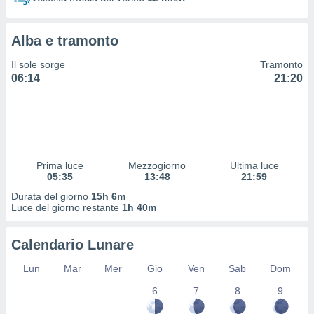
 profili
lezione
cità
Alba e tramonto
izzata,
fili per
Il sole sorge
Tramonto
06:14
21:20
izzazione
nuti,
 profili
lezione
uti
zzati,
Prima luce
Mezzogiorno
Ultima luce
 le
05:35
13:48
21:59
ni degli
 misurare
Durata del giorno
15h 6m
zioni dei
Luce del giorno restante
1h 40m
,
ere il
Calendario Lunare
so
Lun
Mar
Mer
Gio
Ven
Sab
Dom
he o la
ione di
6
7
8
9
enienti
diverse,