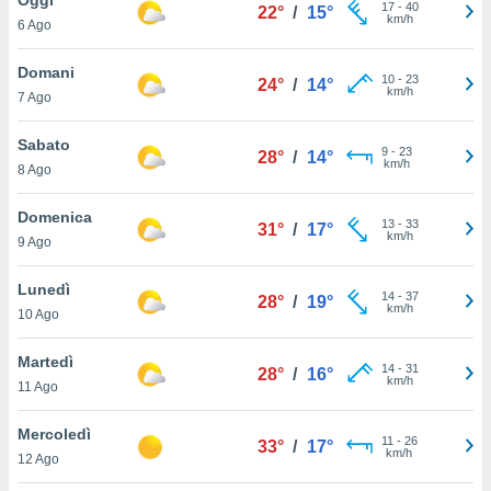
a", è
17
-
40
22°
/
15°
km/h
6 Ago
al sito
ettando
Domani
10
-
23
24°
/
14°
zione di
km/h
7 Ago
okie,
dei nostri
Sabato
9
-
23
che ci
28°
/
14°
km/h
8 Ago
no di
 e
e il
Domenica
13
-
33
31°
/
17°
amento
km/h
9 Ago
 Web,
i
Lunedì
14
-
37
re un
28°
/
19°
km/h
10 Ago
pecifico
arti la
Martedì
à o
14
-
31
28°
/
16°
km/h
i
11 Ago
zzati
 di esso.
Mercoledì
11
-
26
sultare
33°
/
17°
km/h
12 Ago
oni nella