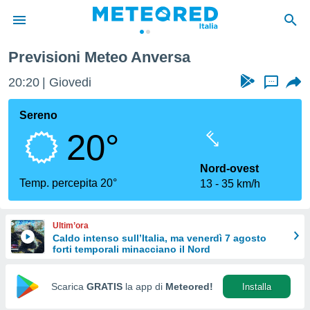
Previsioni Meteo Anversa
tiva
rivacy
20:20
Giovedi
...
ti di
net
Sereno
net)
20°
i
 da
nisti per
Nord-ovest
 che le
Temp. percepita 20°
13
35 km/h
ioni
iano di
È
Ultim’ora
Caldo intenso sull’Italia, ma venerdì 7 agosto
 a
forti temporali minacciano il Nord
ito Web
do le
opzioni:
Scarica
GRATIS
la app di
Meteored!
Installa
 i