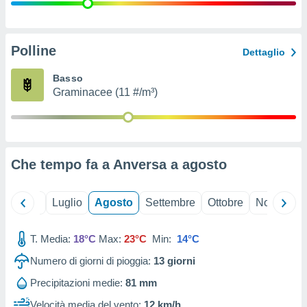
ioni
" o
tra
sui cookie
o sito
Polline
Dettaglio
Basso
nostri
Graminacee (11 #/m³)
mo il
te
ento dei
Che tempo fa a Anversa a
agosto
re
ioni su
vo e/o
Giugno
Luglio
Agosto
Settembre
Ottobre
Novembre
i,
 dati
er la
T. Media:
18°C
Max:
23°C
Min:
14°C
 della
Numero di giorni di pioggia:
13
giorni
à, creare
r la
Precipitazioni medie:
81 mm
à
izzata,
Velocità media del vento:
12 km/h