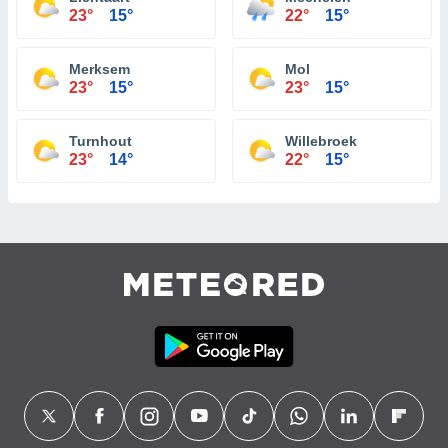
23°
15°
22°
15°
Merksem
Mol
23°
15°
23°
15°
Turnhout
Willebroek
23°
14°
22°
15°