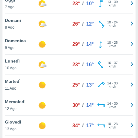
a", è
13
-
30
23°
/
10°
km/h
7 Ago
al sito
ettando
Domani
10
-
24
26°
/
12°
zione di
km/h
8 Ago
okie,
dei nostri
Domenica
10
-
25
che ci
29°
/
14°
km/h
9 Ago
no di
 e
e il
Lunedì
16
-
37
23°
/
16°
amento
km/h
10 Ago
 Web,
i
Martedì
14
-
33
re un
25°
/
13°
km/h
11 Ago
pecifico
arti la
Mercoledì
à o
14
-
30
30°
/
14°
km/h
i
12 Ago
zzati
 di esso.
Giovedi
10
-
23
sultare
34°
/
17°
km/h
13 Ago
oni nella