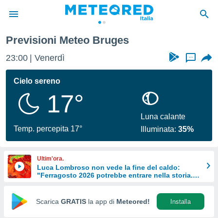
Previsioni Meteo Bruges
tiva
rivacy
23:00
Venerdì
...
ti di
net
Cielo sereno
net)
17°
i
 da
nisti per
Luna calante
 che le
Temp. percepita 17°
Illuminata:
35%
ioni
iano di
È
Ultim'ora.
Luca Lombroso non vede la fine del caldo:
 a
"Ferragosto 2026 potrebbe entrare nella storia.
ito Web
Ecco perché."
do le
opzioni:
Scarica
GRATIS
la app di
Meteored!
Installa
 i