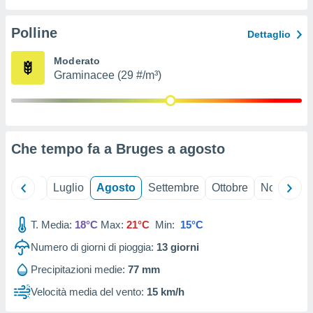
ioni
" o
tra
Polline
Dettaglio
sui cookie
o sito
Moderato
Graminacee (29 #/m³)
nostri
mo il
te
ento dei
Che tempo fa a Bruges a
agosto
re
ioni su
Giugno
Luglio
Agosto
Settembre
Ottobre
Novembre
vo e/o
i,
T. Media:
18°C
Max:
21°C
Min:
15°C
 dati
er la
Numero di giorni di pioggia:
13
giorni
 della
à, creare
Precipitazioni medie:
77 mm
r la
Velocità media del vento:
15 km/h
à
izzata,