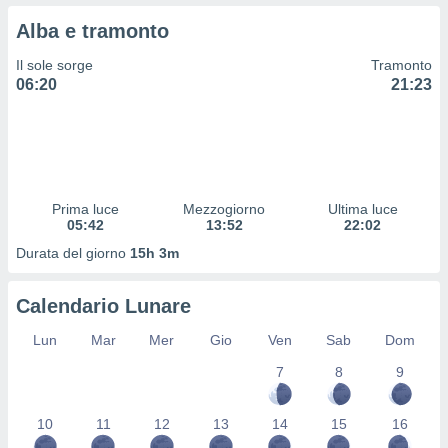
 profili
Alba e tramonto
lezione
cità
Il sole sorge
Tramonto
izzata,
06:20
21:23
fili per
izzazione
nuti,
 profili
lezione
uti
Prima luce
Mezzogiorno
Ultima luce
zzati,
05:42
13:52
22:02
 le
Durata del giorno
15h 3m
ni degli
 misurare
zioni dei
Calendario Lunare
,
ere il
Lun
Mar
Mer
Gio
Ven
Sab
Dom
so
7
8
9
he o la
ione di
10
11
12
13
14
15
16
enienti
diverse,