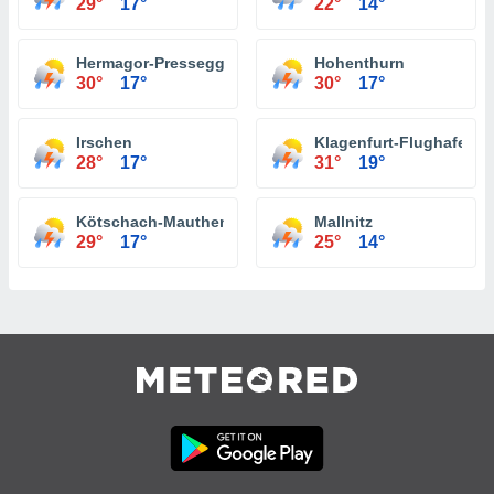
29°
17°
22°
14°
Hermagor-Pressegger See
Hohenthurn
30°
17°
30°
17°
Irschen
Klagenfurt-Flughafen
28°
17°
31°
19°
Kötschach-Mauthen
Mallnitz
29°
17°
25°
14°