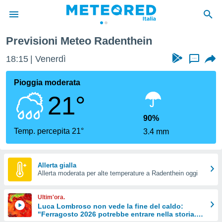
Previsioni Meteo Radenthein
tiva
rivacy
18:15
Venerdì
...
ti di
net
Pioggia moderata
net)
21°
i
 da
nisti per
90%
 che le
Temp. percepita 21°
3.4 mm
ioni
iano di
È
Allerta gialla
 a
Allerta moderata per alte temperature a Radenthein oggi
ito Web
do le
Ultim'ora.
opzioni:
Luca Lombroso non vede la fine del caldo:
"Ferragosto 2026 potrebbe entrare nella storia.
 i