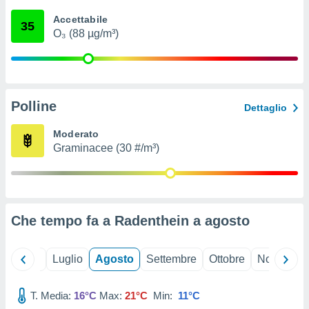
ioni
" o
Accettabile
tra
35
O₃ (88 µg/m³)
sui cookie
o sito
nostri
Polline
Dettaglio
mo il
te
Moderato
ento dei
Graminacee (30 #/m³)
re
ioni su
vo e/o
i,
Che tempo fa a Radenthein a
agosto
 dati
er la
 della
Giugno
Luglio
Agosto
Settembre
Ottobre
Novembre
à, creare
r la
à
T. Media:
16°C
Max:
21°C
Min:
11°C
izzata,