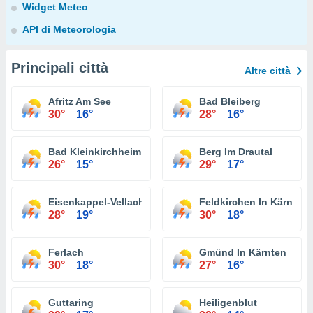
Widget Meteo
API di Meteorologia
Principali città
Altre città
Afritz Am See
Bad Bleiberg
30°
16°
28°
16°
Bad Kleinkirchheim
Berg Im Drautal
26°
15°
29°
17°
Eisenkappel-Vellach
Feldkirchen In Kärnten
28°
19°
30°
18°
Ferlach
Gmünd In Kärnten
30°
18°
27°
16°
Guttaring
Heiligenblut