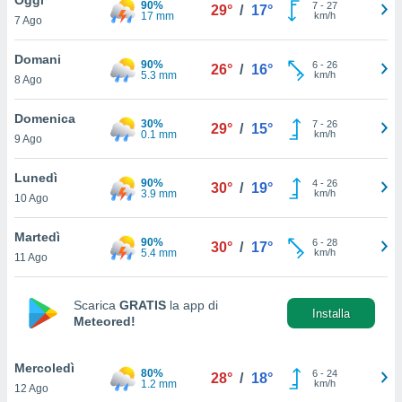
90%
a", è
7
-
27
29°
/
17°
17 mm
km/h
7 Ago
al sito
ettando
Domani
90%
6
-
26
26°
/
16°
zione di
5.3 mm
km/h
8 Ago
okie,
dei nostri
Domenica
30%
7
-
26
che ci
29°
/
15°
0.1 mm
km/h
9 Ago
no di
 e
e il
Lunedì
90%
4
-
26
30°
/
19°
amento
3.9 mm
km/h
10 Ago
 Web,
i
Martedì
90%
6
-
28
re un
30°
/
17°
5.4 mm
km/h
11 Ago
pecifico
arti la
à o
Scarica
GRATIS
la app di
i
Installa
Meteored!
zzati
 di esso.
sultare
Mercoledì
80%
6
-
24
28°
/
18°
1.2 mm
km/h
12 Ago
oni nella