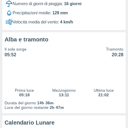
 profili
Numero di giorni di pioggia:
16
giorni
lezione
Precipitazioni medie:
129 mm
cità
izzata,
Velocità media del vento:
4 km/h
fili per
izzazione
Alba e tramonto
nuti,
 profili
Il sole sorge
Tramonto
lezione
05:52
20:28
uti
zzati,
 le
ni degli
 misurare
zioni dei
,
Prima luce
Mezzogiorno
Ultima luce
05:18
13:11
21:02
ere il
Durata del giorno
14h 36m
so
Luce del giorno restante
2h 47m
he o la
ione di
Calendario Lunare
enienti
diverse,