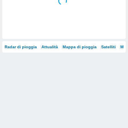
i nostri
artner
Radar di pioggia
Attualità
Mappa di pioggia
Satelliti
Mod