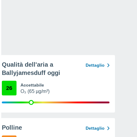
Qualità dell'aria a
Dettaglio
Ballyjamesduff oggi
Accettabile
26
O₃ (65 µg/m³)
Polline
Dettaglio