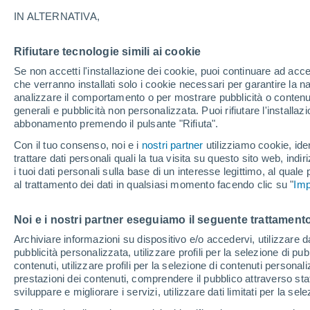
13°
IN ALTERNATIVA,
Rifiutare tecnologie simili ai cookie
Luna calan
Se non accetti l'installazione dei cookie, puoi continuare ad acc
Illuminata:
Temp. percepita 13°
che verranno installati solo i cookie necessari per garantire la n
analizzare il comportamento o per mostrare pubblicità o contenut
generali e pubblicità non personalizzata. Puoi rifiutare l'install
abbonamento premendo il pulsante "Rifiuta".
Ultim’ora
Caldo intenso sull’Italia, ma venerdì 7 agosto 
Con il tuo consenso, noi e i
nostri partner
utilizziamo cookie, iden
temporali minacciano il Nord
trattare dati personali quali la tua visita su questo sito web, indiri
i tuoi dati personali sulla base di un interesse legittimo, al quale
Il Meteo 1 - 7
Attualità
Mappa di nuvolosità
Radar 
al trattamento dei dati in qualsiasi momento facendo clic su "
Imp
Noi e i nostri partner eseguiamo il seguente trattamento
Domani
Sabato
D
Oggi
Archiviare informazioni su dispositivo e/o accedervi, utilizzare dati
pubblicità personalizzata, utilizzare profili per la selezione di pu
7 Ago
8 Ago
6 Ago
contenuti, utilizzare profili per la selezione di contenuti personal
prestazioni dei contenuti, comprendere il pubblico attraverso stat
sviluppare e migliorare i servizi, utilizzare dati limitati per la sel
70%
40%