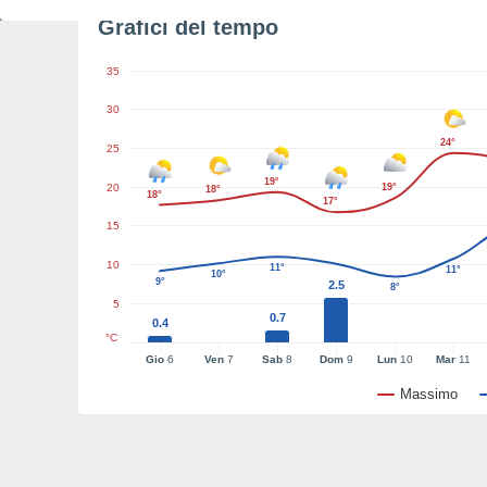
Grafici del tempo
35
30
24°
25
19°
20
19°
18°
18°
17°
15
10
11°
11°
10°
9°
2.5
8°
5
0.7
0.4
°C
Gio
6
Ven
7
Sab
8
Dom
9
Lun
10
Mar
11
Massimo