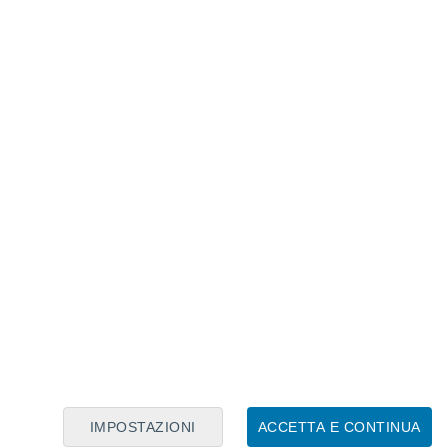
Calendario Lunare
Lun
Mar
Mer
Gio
Ven
Sab
Dom
6
7
8
9
10
11
12
13
14
15
16
17
18
19
IMPOSTAZIONI
ACCETTA E CONTINUA