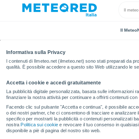
Il Meteo
Informativa sulla Privacy
I contenuti di Ilmeteo.net (ilmeteo.net) sono stati preparati da pro
qualità. È possibile accedere a questo sito Web utilizzando le se
Accetta i cookie e accedi gratuitamente
Home
Irlanda
Contea di Cavan
Ballyjamesduff
La pubblicità digitale personalizzata, basata sulle informazioni ra
finanziare la nostra attività per continuare a offrirti contenuti co
Previsioni Meteo Bally
Facendo clic sul pulsante "Accetta e continua", è possibile accede
o dei nostri partner, che ci consentono di tracciare e analizzare
22:53
Giovedi
specifico per mostrarti la pubblicità o contenuti personalizzati b
nostra
Politica sui cookie
e revocare il tuo consenso in qualsia
disponibile a piè di pagina del nostro sito web.
Nubi sparse