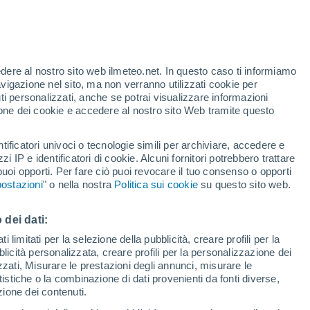
Allerta gialla
Allerta moderata per altri a
Ballyjamesduff oggi
te
edere al nostro sito web ilmeteo.net. In questo caso ti informiamo
46%
avigazione nel sito, ma non verranno utilizzati cookie per
i personalizzati, anche se potrai visualizzare informazioni
azione dei cookie e accedere al nostro sito Web tramite questo
forti
tificatori univoci o tecnologie simili per archiviare, accedere e
zzi IP e identificatori di cookie. Alcuni fornitori potrebbero trattare
 puoi opporti. Per fare ciò puoi revocare il tuo consenso o opporti
di pioggia
Satelliti
Modelli
ostazioni
" o nella nostra
Politica sui cookie
su questo sito web.
 dei dati:
omenica
Lunedì
Martedì
Mercoledì
 limitati per la selezione della pubblicità, creare profili per la
bblicità personalizzata, creare profili per la personalizzazione dei
9 Ago
10 Ago
11 Ago
12 Ago
izzati, Misurare le prestazioni degli annunci, misurare le
istiche o la combinazione di dati provenienti da fonti diverse,
ezione dei contenuti.
70%
70%