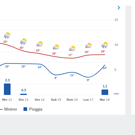
15
23°
10
20°
19°
19°
19°
18°
17°
15°
15°
14°
14°
5
11°
9°
2.3
8°
1.1
0.3
mm
Mer
12
Gio
13
Ven
14
Sab
15
Dom
16
Lun
17
Mar
18
Minimo
Pioggia