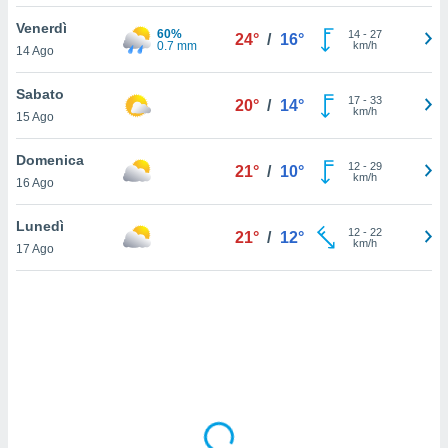
Venerdì
sui cookie
60%
14
-
27
24°
/
16°
0.7 mm
km/h
14 Ago
e il tuo
 in
Sabato
17
-
33
20°
/
14°
o
km/h
15 Ago
 il
Domenica
azioni
12
-
29
21°
/
10°
km/h
16 Ago
kie
re
le a piè
Lunedì
12
-
22
21°
/
12°
 del
km/h
17 Ago
to web.
ATIVA,
e
gie
i cookie
ccetti
zione dei