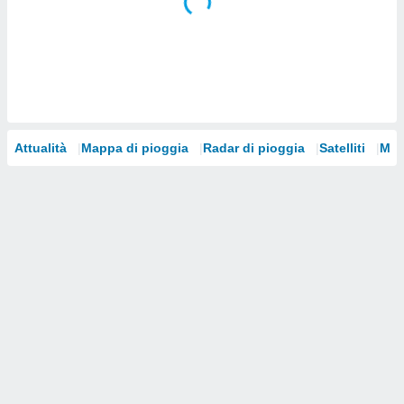
i nostri
artner
Attualità
Mappa di pioggia
Radar di pioggia
Satelliti
Mod