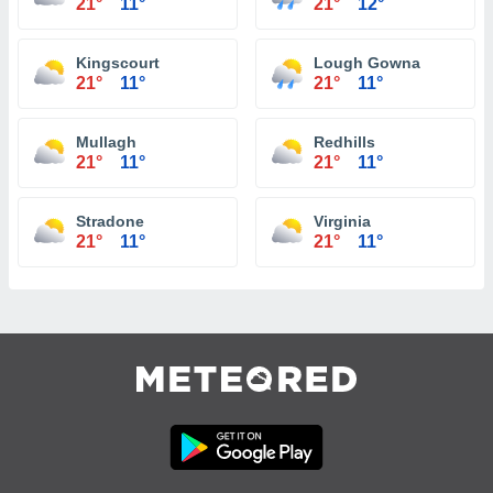
21°
11°
21°
12°
Kingscourt
Lough Gowna
21°
11°
21°
11°
Mullagh
Redhills
21°
11°
21°
11°
Stradone
Virginia
21°
11°
21°
11°