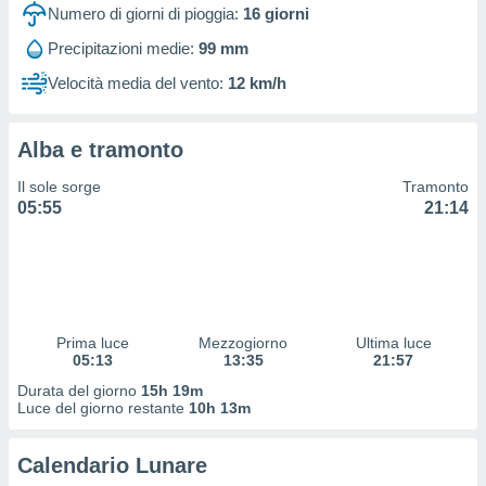
 profili
Numero di giorni di pioggia:
16
giorni
lezione
Precipitazioni medie:
99 mm
cità
izzata,
Velocità media del vento:
12 km/h
fili per
izzazione
Alba e tramonto
nuti,
 profili
Il sole sorge
Tramonto
lezione
05:55
21:14
uti
zzati,
 le
ni degli
 misurare
zioni dei
,
Prima luce
Mezzogiorno
Ultima luce
05:13
13:35
21:57
ere il
Durata del giorno
15h 19m
so
Luce del giorno restante
10h 13m
he o la
ione di
Calendario Lunare
enienti
diverse,