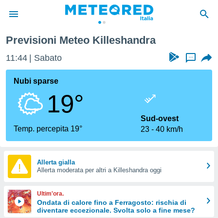
Previsioni Meteo Killeshandra
tiva
rivacy
11:44
Sabato
...
ti di
net
Nubi sparse
net)
19°
i
 da
nisti per
Sud-ovest
 che le
Temp. percepita 19°
23
40 km/h
ioni
iano di
È
Allerta gialla
 a
Allerta moderata per altri a Killeshandra oggi
ito Web
do le
Ultim'ora.
opzioni:
Ondata di calore fino a Ferragosto: rischia di
diventare eccezionale. Svolta solo a fine mese?
 i