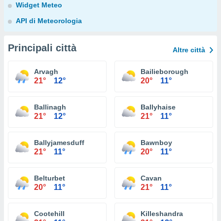
Widget Meteo
API di Meteorologia
Principali città
Altre città
Arvagh
Bailieborough
21°
12°
20°
11°
Ballinagh
Ballyhaise
21°
12°
21°
11°
Ballyjamesduff
Bawnboy
21°
11°
20°
11°
Belturbet
Cavan
20°
11°
21°
11°
Cootehill
Killeshandra