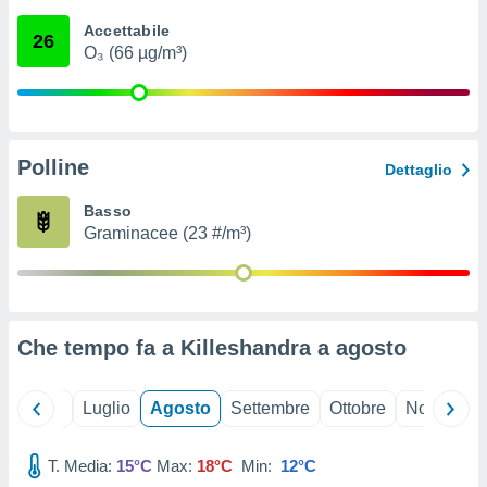
ioni
" o
Accettabile
tra
26
O₃ (66 µg/m³)
sui cookie
o sito
nostri
Polline
Dettaglio
mo il
te
Basso
ento dei
Graminacee (23 #/m³)
re
ioni su
vo e/o
i,
Che tempo fa a Killeshandra a
agosto
 dati
er la
 della
Giugno
Luglio
Agosto
Settembre
Ottobre
Novembre
à, creare
r la
à
T. Media:
15°C
Max:
18°C
Min:
12°C
izzata,