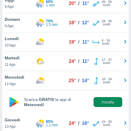
60%
a", è
26
-
50
20°
/
11°
1 mm
km/h
8 Ago
al sito
ettando
Domani
70%
18
-
35
18°
/
12°
zione di
1.5 mm
km/h
9 Ago
okie,
dei nostri
Lunedì
6
-
16
che ci
19°
/
11°
km/h
10 Ago
no di
 e
e il
Martedì
17
-
37
24°
/
11°
amento
km/h
11 Ago
 Web,
i
Mercoledì
16
-
34
re un
25°
/
14°
km/h
12 Ago
pecifico
arti la
à o
Scarica
GRATIS
la app di
i
Installa
Meteored!
zzati
 di esso.
sultare
Giovedi
80%
15
-
30
24°
/
16°
1.1 mm
km/h
13 Ago
oni nella