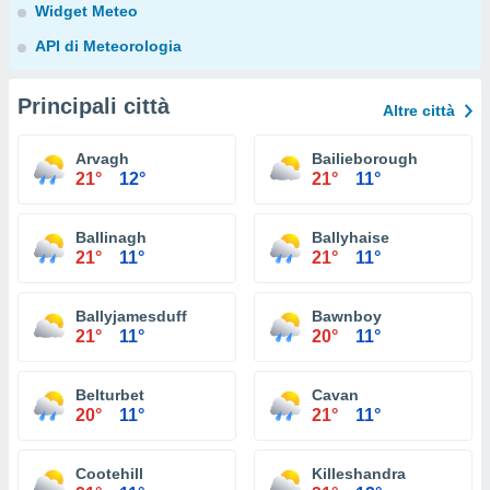
Widget Meteo
API di Meteorologia
Principali città
Altre città
Arvagh
Bailieborough
21°
12°
21°
11°
Ballinagh
Ballyhaise
21°
11°
21°
11°
Ballyjamesduff
Bawnboy
21°
11°
20°
11°
Belturbet
Cavan
20°
11°
21°
11°
Cootehill
Killeshandra