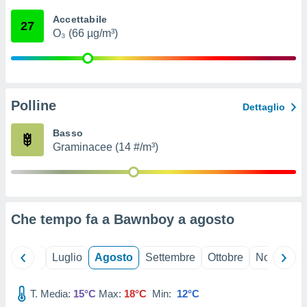
ioni
" o
Accettabile
tra
27
O₃ (66 µg/m³)
sui cookie
o sito
nostri
Polline
Dettaglio
mo il
te
Basso
ento dei
Graminacee (14 #/m³)
re
ioni su
vo e/o
i,
Che tempo fa a Bawnboy a
agosto
 dati
er la
 della
Giugno
Luglio
Agosto
Settembre
Ottobre
Novembre
à, creare
r la
à
T. Media:
15°C
Max:
18°C
Min:
12°C
izzata,