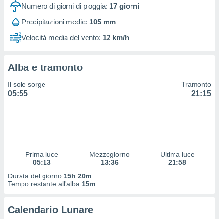
 profili
Numero di giorni di pioggia:
17
giorni
lezione
Precipitazioni medie:
105 mm
cità
izzata,
Velocità media del vento:
12 km/h
fili per
izzazione
Alba e tramonto
nuti,
 profili
Il sole sorge
Tramonto
lezione
05:55
21:15
uti
zzati,
 le
ni degli
 misurare
zioni dei
,
Prima luce
Mezzogiorno
Ultima luce
05:13
13:36
21:58
ere il
Durata del giorno
15h 20m
so
Tempo restante all'alba
15m
he o la
ione di
Calendario Lunare
enienti
diverse,