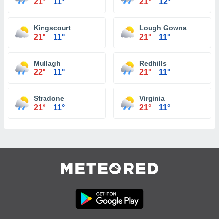
21°
11°
21°
12°
Kingscourt
Lough Gowna
21°
11°
21°
11°
Mullagh
Redhills
22°
11°
21°
11°
Stradone
Virginia
21°
11°
21°
11°