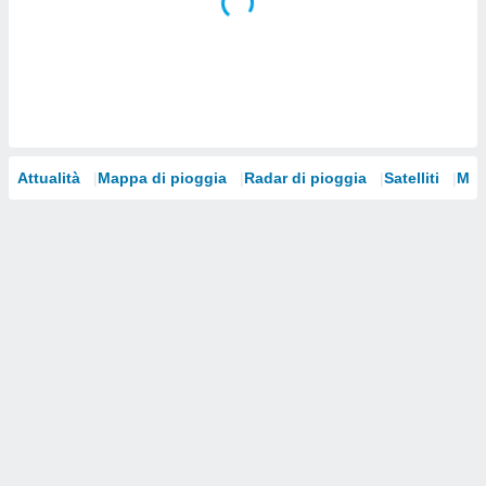
i nostri
artner
Attualità
Mappa di pioggia
Radar di pioggia
Satelliti
Mod