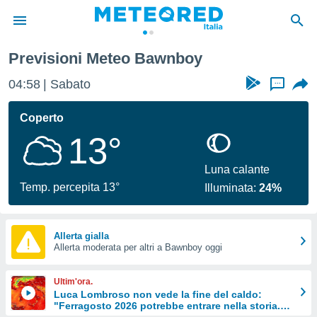
Previsioni Meteo Bawnboy
tiva
rivacy
04:58
Sabato
...
ti di
net
Coperto
net)
13°
i
 da
nisti per
Luna calante
 che le
Temp. percepita 13°
Illuminata:
24%
ioni
iano di
È
Allerta gialla
 a
Allerta moderata per altri a Bawnboy oggi
ito Web
do le
Ultim'ora.
opzioni:
Luca Lombroso non vede la fine del caldo:
"Ferragosto 2026 potrebbe entrare nella storia.
 i