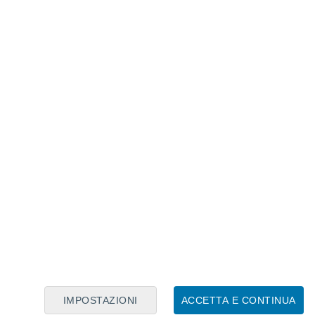
Calendario Lunare
Lun
Mar
Mer
Gio
Ven
Sab
Dom
6
7
8
9
10
11
12
13
14
15
16
17
18
19
IMPOSTAZIONI
ACCETTA E CONTINUA