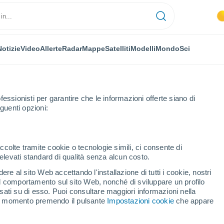
Notizie
Video
Allerte
Radar
Mappe
Satelliti
Modelli
Mondo
Sci
fessionisti per garantire che le informazioni offerte siano di
guenti opzioni:
ccolte tramite cookie o tecnologie simili, ci consente di
n elevati standard di qualità senza alcun costo.
re al sito Web accettando l'installazione di tutti i cookie, nostri
 il comportamento sul sito Web, nonché di sviluppare un profilo
...
asati su di esso. Puoi consultare maggiori informazioni nella
si momento premendo il pulsante
Impostazioni cookie
che appare
Per ora
Intervalli nuvolosi nelle prossime
ore