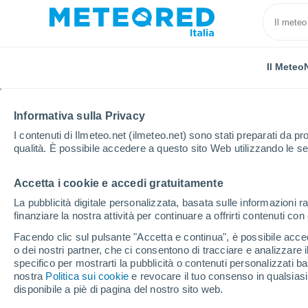
Il Meteo
Informativa sulla Privacy
I contenuti di Ilmeteo.net (ilmeteo.net) sono stati preparati da pro
qualità. È possibile accedere a questo sito Web utilizzando le se
Accetta i cookie e accedi gratuitamente
Home
Germania
Assia
Biblis
La pubblicità digitale personalizzata, basata sulle informazioni ra
finanziare la nostra attività per continuare a offrirti contenuti co
Previsioni Meteo Biblis
Facendo clic sul pulsante "Accetta e continua", è possibile accede
o dei nostri partner, che ci consentono di tracciare e analizzare
13:00
Giovedi
specifico per mostrarti la pubblicità o contenuti personalizzati b
nostra
Politica sui cookie
e revocare il tuo consenso in qualsia
disponibile a piè di pagina del nostro sito web.
Sereno