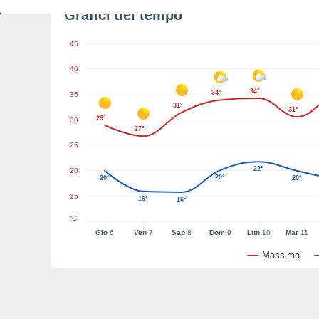
Grafici del tempo
45
40
34°
34°
35
31°
31°
29°
30
27°
25
22°
20
20°
20°
20°
15
16°
16°
°C
Gio
6
Ven
7
Sab
8
Dom
9
Lun
10
Mar
11
Massimo