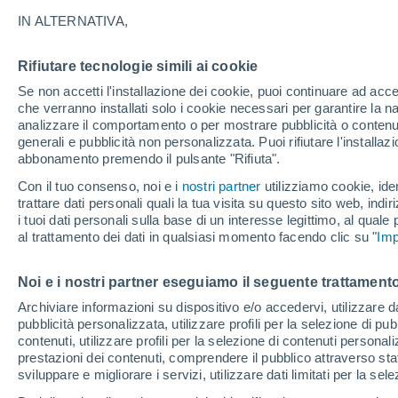
28°
IN ALTERNATIVA,
Rifiutare tecnologie simili ai cookie
Ovest
Se non accetti l'installazione dei cookie, puoi continuare ad acc
Temp. percepita 27°
15
-
34 km
che verranno installati solo i cookie necessari per garantire la n
analizzare il comportamento o per mostrare pubblicità o contenut
generali e pubblicità non personalizzata. Puoi rifiutare l'install
abbonamento premendo il pulsante "Rifiuta".
Ultim'ora.
Il fenomeno El Niño sta tornando: "L'interrutt
Con il tuo consenso, noi e i
nostri partner
utilizziamo cookie, iden
sta azionando proprio ora" – ecco cosa ci asp
trattare dati personali quali la tua visita su questo sito web, indiri
in inverno
i tuoi dati personali sulla base di un interesse legittimo, al quale
Il Meteo 1 - 7
Attualità
Mappa di nuvolosità
Radar 
al trattamento dei dati in qualsiasi momento facendo clic su "
Imp
Noi e i nostri partner eseguiamo il seguente trattamento
Domani
Sabato
D
Oggi
Archiviare informazioni su dispositivo e/o accedervi, utilizzare dati
pubblicità personalizzata, utilizzare profili per la selezione di pu
7 Ago
8 Ago
6 Ago
contenuti, utilizzare profili per la selezione di contenuti personal
prestazioni dei contenuti, comprendere il pubblico attraverso stat
sviluppare e migliorare i servizi, utilizzare dati limitati per la sel