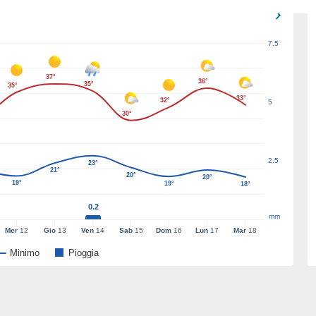
7.5
37°
36°
35°
35°
33°
32°
5
30°
2.5
23°
21°
20°
20°
19°
19°
18°
0.2
mm
Mer
12
Gio
13
Ven
14
Sab
15
Dom
16
Lun
17
Mar
18
Minimo
Pioggia