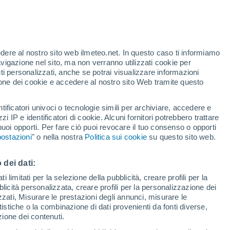
edere al nostro sito web ilmeteo.net. In questo caso ti informiamo
/h
avigazione nel sito, ma non verranno utilizzati cookie per
i personalizzati, anche se potrai visualizzare informazioni
azione dei cookie e accedere al nostro sito Web tramite questo
ore si
tificatori univoci o tecnologie simili per archiviare, accedere e
etta
zzi IP e identificatori di cookie. Alcuni fornitori potrebbero trattare
 puoi opporti. Per fare ciò puoi revocare il tuo consenso o opporti
di pioggia
Satelliti
Modelli
ostazioni
" o nella nostra
Politica sui cookie
su questo sito web.
 dei dati:
omenica
Lunedì
Martedì
Mercoledì
 limitati per la selezione della pubblicità, creare profili per la
bblicità personalizzata, creare profili per la personalizzazione dei
9 Ago
10 Ago
11 Ago
12 Ago
izzati, Misurare le prestazioni degli annunci, misurare le
istiche o la combinazione di dati provenienti da fonti diverse,
ezione dei contenuti.