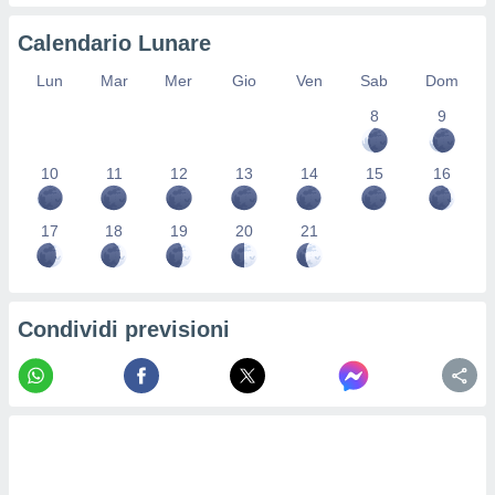
ioni
" o
tra
Calendario Lunare
sui cookie
o sito
Lun
Mar
Mer
Gio
Ven
Sab
Dom
8
9
nostri
10
11
12
13
14
15
16
mo il
te
ento dei
17
18
19
20
21
re
ioni su
vo e/o
Condividi previsioni
i,
 dati
er la
 della
à, creare
r la
à
izzata,