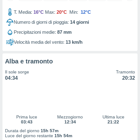
 e
ati
T. Media:
16°C
Max:
20°C
Min:
12°C
 quali la
a su
Numero di giorni di pioggia:
14
giorni
ito web,
IP e
Precipitazioni medie:
87 mm
tori di
Velocità media del vento:
13 km/h
Alcuni
ro
Alba e tramonto
 tuoi dati
 sulla
Il sole sorge
Tramonto
un
04:34
20:32
e
, al quale
rti. Per
puoi
il tuo
o o
l
Prima luce
Mezzogiorno
Ultima luce
nto dei
03:43
12:34
21:22
ualsiasi
Durata del giorno
15h 57m
 facendo
Luce del giorno restante
15h 54m