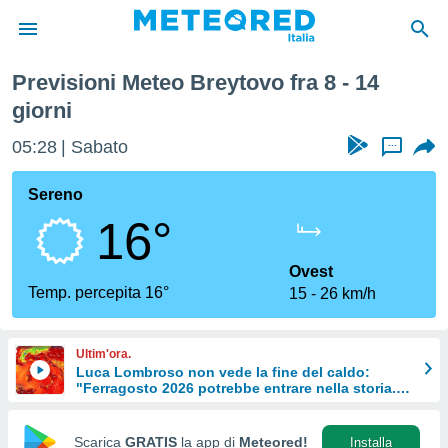
ettimana
Previsioni Meteo Breytovo fra 8 - 14
tiva
giorni
rivacy
ti di
05:28
Sabato
...
net
net)
Sereno
i
 da
16°
nisti per
 che le
Ovest
ioni
Temp. percepita 16°
iano di
15
26 km/h
È
 a
Ultim'ora.
ito Web
Luca Lombroso non vede la fine del caldo:
do le
"Ferragosto 2026 potrebbe entrare nella storia.
Ecco perché."
opzioni:
Scarica
GRATIS
la app di
Meteored!
Installa
 i