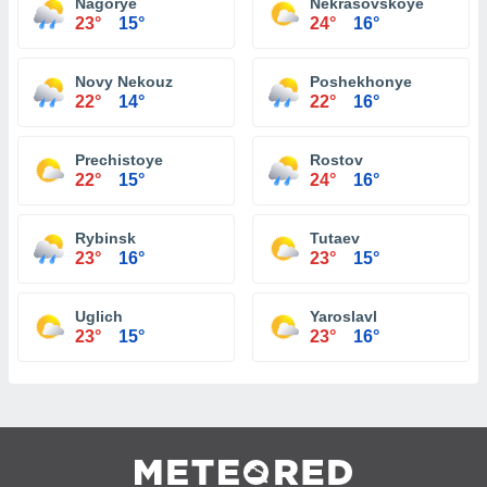
Nagorye
Nekrasovskoye
23°
15°
24°
16°
Novy Nekouz
Poshekhonye
22°
14°
22°
16°
Prechistoye
Rostov
22°
15°
24°
16°
Rybinsk
Tutaev
23°
16°
23°
15°
Uglich
Yaroslavl
23°
15°
23°
16°