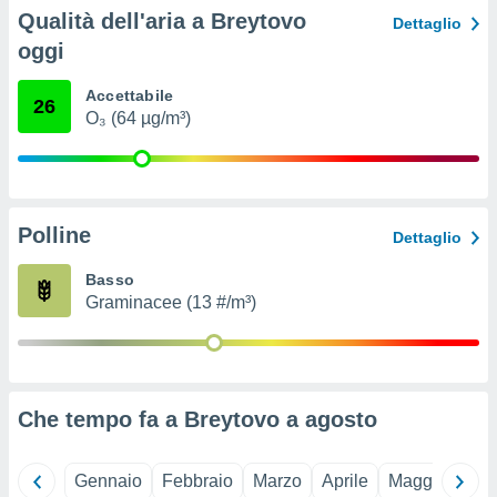
ioni
Qualità dell'aria a Breytovo
Dettaglio
e
à non
oggi
izzata.
utare
Accettabile
26
zione dei
O₃ (64 µg/m³)
 al
ito Web
questo
ento
Polline
 il
Dettaglio
Basso
Graminacee (13 #/m³)
o
, noi e i
rtner
mo
Che tempo fa a Breytovo a
agosto
tori
o
e simili
viare,
Gennaio
Febbraio
Marzo
Aprile
Maggio
Giu