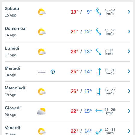
a", è
Sabato
17
-
34
19°
/
9°
al sito
km/h
15 Ago
ettando
zione di
Domenica
10
-
20
okie,
21°
/
12°
km/h
16 Ago
dei nostri
che ci
no di
Lunedì
7
-
17
23°
/
13°
 e
km/h
17 Ago
e il
amento
Martedì
18
-
30
 Web,
25°
/
14°
km/h
18 Ago
i
re un
Mercoledì
pecifico
17
-
37
26°
/
17°
km/h
arti la
19 Ago
à o
i
Giovedi
11
-
26
zzati
22°
/
15°
km/h
20 Ago
 di esso.
sultare
Venerdì
19
-
38
22°
/
14°
km/h
oni nella
21 Ago