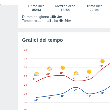
Prima luce
Mezzogiorno
Ultima luce
05:43
13:54
22:04
Durata del giorno
15h 3m
Tempo restante all'alba
4h 46m
Grafici del tempo
40
35
29°
30
25°
25°
25
23°
22°
22°
20
19°
17°
15
15°
15°
14°
13°
10