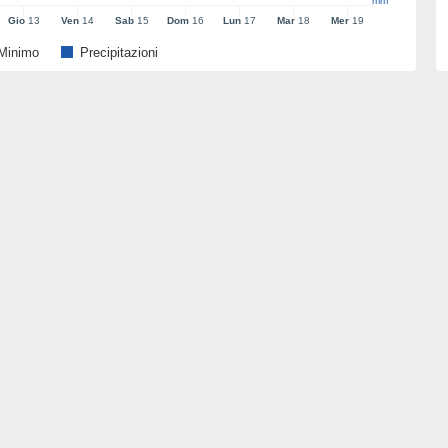
mm
Gio
13
Ven
14
Sab
15
Dom
16
Lun
17
Mar
18
Mer
19
Minimo
Precipitazioni