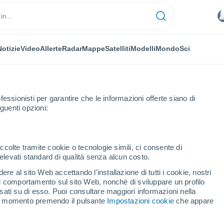
Notizie
Video
Allerte
Radar
Mappe
Satelliti
Modelli
Mondo
Sci
fessionisti per garantire che le informazioni offerte siano di
guenti opzioni:
iddelkerke
ccolte tramite cookie o tecnologie simili, ci consente di
n elevati standard di qualità senza alcun costo.
lkerke
re al sito Web accettando l'installazione di tutti i cookie, nostri
 il comportamento sul sito Web, nonché di sviluppare un profilo
...
asati su di esso. Puoi consultare maggiori informazioni nella
si momento premendo il pulsante
Impostazioni cookie
che appare
Per ora
Intervalli nuvolosi nelle prossime
ore