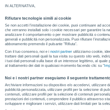
13°
IN ALTERNATIVA,
Rifiutare tecnologie simili ai cookie
Luna calan
Se non accetti l'installazione dei cookie, puoi continuare ad acc
Illuminata:
Temp. percepita 13°
che verranno installati solo i cookie necessari per garantire la n
analizzare il comportamento o per mostrare pubblicità o contenut
generali e pubblicità non personalizzata. Puoi rifiutare l'install
abbonamento premendo il pulsante "Rifiuta".
Ultim’ora
Caldo intenso sull’Italia, ma venerdì 7 agosto 
Con il tuo consenso, noi e i
nostri partner
utilizziamo cookie, iden
temporali minacciano il Nord
trattare dati personali quali la tua visita su questo sito web, indiri
i tuoi dati personali sulla base di un interesse legittimo, al quale
Il Meteo 1 - 7
Attualità
Mappa di nuvolosità
Radar 
al trattamento dei dati in qualsiasi momento facendo clic su "
Imp
Noi e i nostri partner eseguiamo il seguente trattamento
Domani
Domenica
Oggi
Archiviare informazioni su dispositivo e/o accedervi, utilizzare dati
pubblicità personalizzata, utilizzare profili per la selezione di pu
8 Ago
9 Ago
7 Ago
contenuti, utilizzare profili per la selezione di contenuti personal
prestazioni dei contenuti, comprendere il pubblico attraverso stat
sviluppare e migliorare i servizi, utilizzare dati limitati per la sel