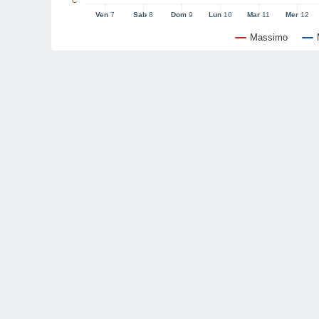
°C
Ven
7
Sab
8
Dom
9
Lun
10
Mar
11
Mer
12
Massimo