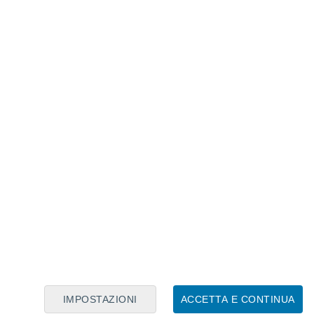
Calendario Lunare
Lun
Mar
Mer
Gio
Ven
Sab
Dom
7
8
9
10
11
12
13
14
15
16
IMPOSTAZIONI
ACCETTA E CONTINUA