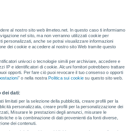
te
edere al nostro sito web ilmeteo.net. In questo caso ti informiamo
35%
avigazione nel sito, ma non verranno utilizzati cookie per
i personalizzati, anche se potrai visualizzare informazioni
azione dei cookie e accedere al nostro sito Web tramite questo
forti
tificatori univoci o tecnologie simili per archiviare, accedere e
zzi IP e identificatori di cookie. Alcuni fornitori potrebbero trattare
 puoi opporti. Per fare ciò puoi revocare il tuo consenso o opporti
di pioggia
Satelliti
Modelli
ostazioni
" o nella nostra
Politica sui cookie
su questo sito web.
 dei dati:
Lunedì
Martedì
Mercoledì
Giovedi
 limitati per la selezione della pubblicità, creare profili per la
bblicità personalizzata, creare profili per la personalizzazione dei
10 Ago
11 Ago
12 Ago
13 Ago
izzati, Misurare le prestazioni degli annunci, misurare le
istiche o la combinazione di dati provenienti da fonti diverse,
ezione dei contenuti.