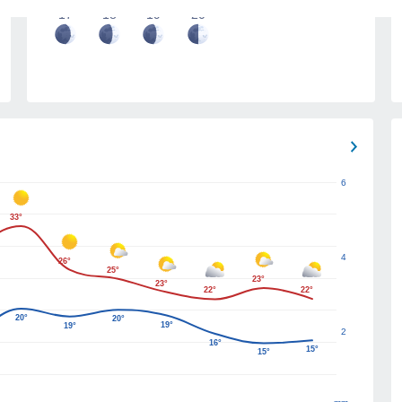
17
18
19
20
6
33°
4
26°
25°
23°
23°
22°
22°
20°
20°
19°
19°
2
16°
15°
15°