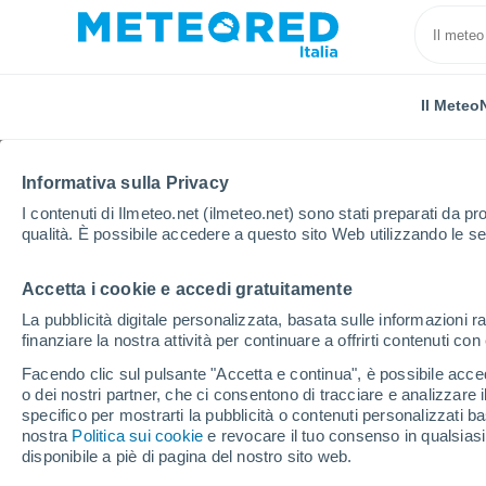
Il Meteo
Informativa sulla Privacy
I contenuti di Ilmeteo.net (ilmeteo.net) sono stati preparati da pro
qualità. È possibile accedere a questo sito Web utilizzando le se
Accetta i cookie e accedi gratuitamente
Home
Belgio
Fiandre
Fiandre Occidentali
M
La pubblicità digitale personalizzata, basata sulle informazioni ra
finanziare la nostra attività per continuare a offrirti contenuti co
Previsioni Meteo Midde
Facendo clic sul pulsante "Accetta e continua", è possibile accede
o dei nostri partner, che ci consentono di tracciare e analizzare
00:57
Venerdì
specifico per mostrarti la pubblicità o contenuti personalizzati b
nostra
Politica sui cookie
e revocare il tuo consenso in qualsia
disponibile a piè di pagina del nostro sito web.
Nubi sparse