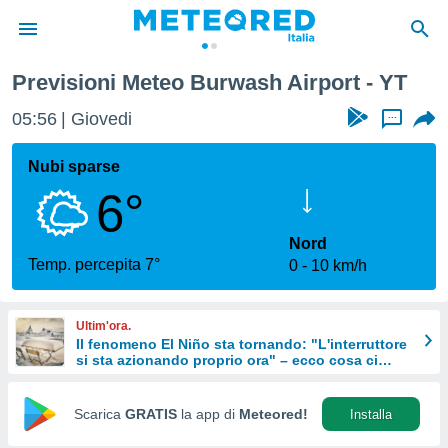
Previsioni Meteo Burwash Airport - YT
tiva
rivacy
05:56
Giovedi
...
ti di
net
Nubi sparse
net)
6°
i
 da
nisti per
Nord
 che le
Temp. percepita 7°
0
10 km/h
ioni
iano di
È
Ultim'ora.
Il fenomeno El Niño sta tornando: "L'interruttore
 a
si sta azionando proprio ora" – ecco cosa ci
ito Web
aspetta in inverno
do le
opzioni:
Scarica
GRATIS
la app di
Meteored!
Installa
 i