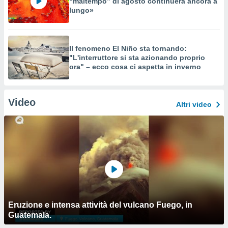
“maltempo” di agosto continuerà ancora a
lungo»
Il fenomeno El Niño sta tornando:
"L'interruttore si sta azionando proprio
ora" – ecco cosa ci aspetta in inverno
Video
Altri video
Eruzione e intensa attività del vulcano Fuego, in
Guatemala.