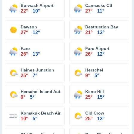
Burwash Airport
Carmacks CS
22°
10°
27°
11°
Dawson
Destruction Bay
27°
12°
21°
13°
Faro
Faro Airport
26°
13°
26°
12°
Haines Junction
Herschel
25°
7°
9°
5°
Herschel Island Automatic Weather Reporting System
Keno Hill
9°
5°
25°
15°
Komakuk Beach Airport
Old Crow
10°
5°
25°
13°