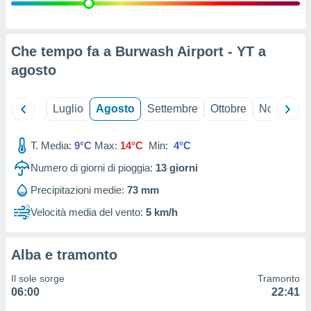
ioni
" o
tra
sui cookie
o sito
Che tempo fa a Burwash Airport - YT a
agosto
nostri
Giugno
Luglio
Agosto
Settembre
Ottobre
Novembre
mo il
te
ento dei
T. Media:
9°C
Max:
14°C
Min:
4°C
Numero di giorni di pioggia:
13
giorni
re
ioni su
Precipitazioni medie:
73 mm
vo e/o
Velocità media del vento:
5 km/h
i,
 dati
er la
 della
Alba e tramonto
à, creare
r la
Il sole sorge
Tramonto
à
06:00
22:41
izzata,