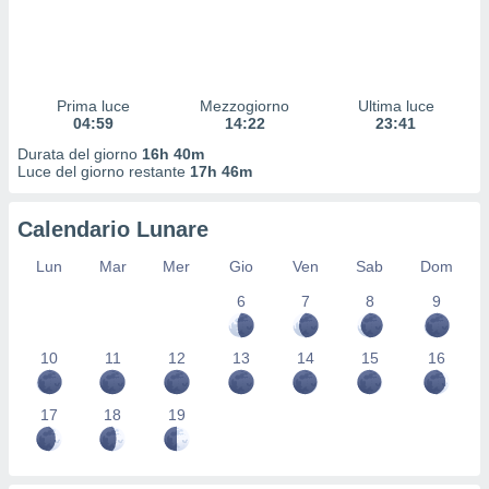
 profili
lezione
cità
izzata,
fili per
Prima luce
Mezzogiorno
Ultima luce
04:59
14:22
23:41
izzazione
Durata del giorno
16h 40m
nuti,
Luce del giorno restante
17h 46m
 profili
lezione
uti
Calendario Lunare
zzati,
 le
Lun
Mar
Mer
Gio
Ven
Sab
Dom
ni degli
 misurare
6
7
8
9
zioni dei
,
10
11
12
13
14
15
16
ere il
so
17
18
19
he o la
ione di
enienti
diverse,