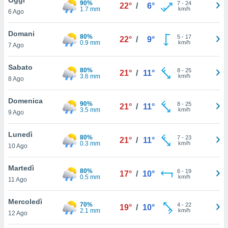
90%
a", è
7
-
24
22°
/
6°
1.7 mm
km/h
6 Ago
al sito
ettando
Domani
80%
5
-
17
22°
/
9°
zione di
0.9 mm
km/h
7 Ago
okie,
dei nostri
Sabato
80%
8
-
25
che ci
21°
/
11°
3.6 mm
km/h
8 Ago
no di
 e
e il
Domenica
90%
8
-
25
21°
/
11°
amento
3.5 mm
km/h
9 Ago
 Web,
i
Lunedì
80%
7
-
23
re un
21°
/
11°
0.3 mm
km/h
10 Ago
pecifico
arti la
Martedì
à o
80%
6
-
19
17°
/
10°
0.5 mm
km/h
i
11 Ago
zzati
 di esso.
Mercoledì
70%
4
-
22
sultare
19°
/
10°
2.1 mm
km/h
12 Ago
oni nella