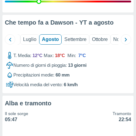
ioni
" o
tra
sui cookie
o sito
Che tempo fa a Dawson - YT a
agosto
nostri
Giugno
Luglio
Agosto
Settembre
Ottobre
Novembre
mo il
T. Media:
12°C
Max:
18°C
Min:
7°C
te
ento dei
Numero di giorni di pioggia:
13
giorni
Precipitazioni medie:
60 mm
re
ioni su
Velocità media del vento:
6 km/h
vo e/o
i,
 dati
Alba e tramonto
er la
 della
Il sole sorge
Tramonto
à, creare
05:47
22:54
r la
à
izzata,