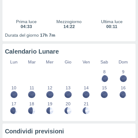
 profili
lezione
cità
izzata,
Prima luce
Mezzogiorno
Ultima luce
fili per
04:33
14:22
00:11
Durata del giorno
17h 7m
izzazione
nuti,
 profili
Calendario Lunare
lezione
uti
Lun
Mar
Mer
Gio
Ven
Sab
Dom
zzati,
8
9
 le
ni degli
 misurare
10
11
12
13
14
15
16
zioni dei
,
ere il
17
18
19
20
21
so
he o la
ione di
Condividi previsioni
enienti
diverse,