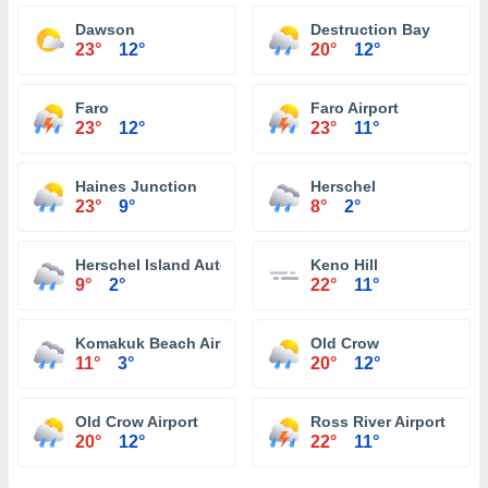
Dawson
Destruction Bay
23°
12°
20°
12°
Faro
Faro Airport
23°
12°
23°
11°
Haines Junction
Herschel
23°
9°
8°
2°
Herschel Island Automatic Weather Reporting System
Keno Hill
9°
2°
22°
11°
Komakuk Beach Airport
Old Crow
11°
3°
20°
12°
Old Crow Airport
Ross River Airport
20°
12°
22°
11°