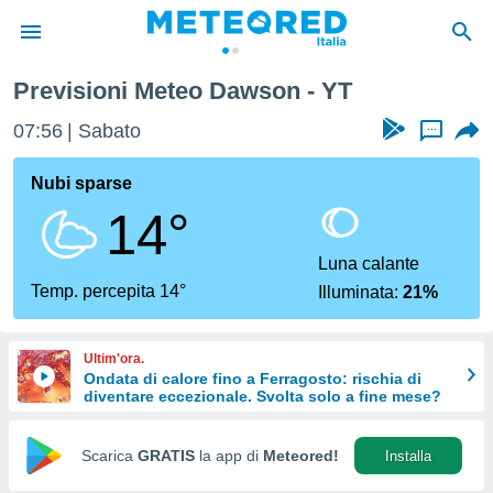
Previsioni Meteo Dawson - YT
tiva
rivacy
07:56
Sabato
...
ti di
net
Nubi sparse
net)
14°
i
 da
nisti per
Luna calante
 che le
Temp. percepita 14°
Illuminata:
21%
ioni
iano di
È
Ultim'ora.
Ondata di calore fino a Ferragosto: rischia di
 a
diventare eccezionale. Svolta solo a fine mese?
ito Web
do le
opzioni:
Scarica
GRATIS
la app di
Meteored!
Installa
 i