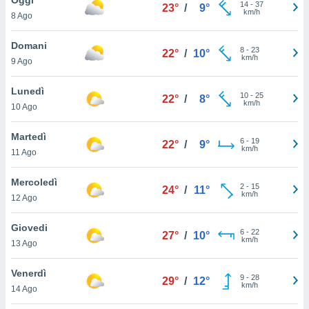
a", è
14
-
37
23°
/
9°
km/h
8 Ago
al sito
ettando
Domani
8
-
23
22°
/
10°
zione di
km/h
9 Ago
okie,
dei nostri
Lunedì
10
-
25
che ci
22°
/
8°
km/h
10 Ago
no di
 e
e il
Martedì
6
-
19
22°
/
9°
amento
km/h
11 Ago
 Web,
i
Mercoledì
2
-
15
re un
24°
/
11°
km/h
12 Ago
pecifico
arti la
Giovedi
à o
6
-
22
27°
/
10°
km/h
i
13 Ago
zzati
 di esso.
Venerdì
9
-
28
sultare
29°
/
12°
km/h
14 Ago
oni nella