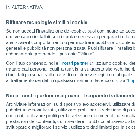
25°
IN ALTERNATIVA,
Rifiutare tecnologie simili ai cookie
Ovest
Se non accetti l'installazione dei cookie, puoi continuare ad acc
Temp. percepita 26°
4
-
15 km/
che verranno installati solo i cookie necessari per garantire la n
analizzare il comportamento o per mostrare pubblicità o contenut
generali e pubblicità non personalizzata. Puoi rifiutare l'install
abbonamento premendo il pulsante "Rifiuta".
Ultim’ora
Caldo intenso sull’Italia, ma venerdì 7 agosto 
Con il tuo consenso, noi e i
nostri partner
utilizziamo cookie, iden
temporali minacciano il Nord
trattare dati personali quali la tua visita su questo sito web, indiri
i tuoi dati personali sulla base di un interesse legittimo, al quale
Il Meteo 1 - 7
Attualità
Mappa di nuvolosità
Radar 
al trattamento dei dati in qualsiasi momento facendo clic su "
Imp
Noi e i nostri partner eseguiamo il seguente trattamento
Domani
Sabato
D
Oggi
Archiviare informazioni su dispositivo e/o accedervi, utilizzare dati
pubblicità personalizzata, utilizzare profili per la selezione di pu
7 Ago
8 Ago
6 Ago
contenuti, utilizzare profili per la selezione di contenuti personal
prestazioni dei contenuti, comprendere il pubblico attraverso stat
sviluppare e migliorare i servizi, utilizzare dati limitati per la sel