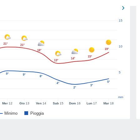
15
21°
21°
10
19°
18°
15°
14°
13°
5
9°
9°
8°
5°
4°
3°
2°
mm
Mer
12
Gio
13
Ven
14
Sab
15
Dom
16
Lun
17
Mar
18
Minimo
Pioggia