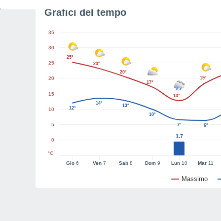
Grafici del tempo
35
30
25°
25
23°
20°
20
19°
17°
15
13°
14°
13°
12°
10
10°
5
7°
6°
1.7
0
°C
Gio
6
Ven
7
Sab
8
Dom
9
Lun
10
Mar
11
Massimo