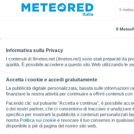
Il Meteo
Informativa sulla Privacy
I contenuti di Ilmeteo.net (ilmeteo.net) sono stati preparati da pro
qualità. È possibile accedere a questo sito Web utilizzando le se
Accetta i cookie e accedi gratuitamente
Home
Canada
Territorio di Yukon
Old Crow
La pubblicità digitale personalizzata, basata sulle informazioni ra
finanziare la nostra attività per continuare a offrirti contenuti co
Previsioni Meteo Old C
Facendo clic sul pulsante "Accetta e continua", è possibile accede
o dei nostri partner, che ci consentono di tracciare e analizzare
18:28
Giovedi
specifico per mostrarti la pubblicità o contenuti personalizzati b
nostra
Politica sui cookie
e revocare il tuo consenso in qualsia
disponibile a piè di pagina del nostro sito web.
Nubi sparse