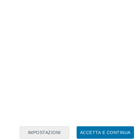
Calendario Lunare
Lun
Mar
Mer
Gio
Ven
Sab
Dom
6
7
8
9
10
11
12
13
14
15
16
17
18
19
IMPOSTAZIONI
ACCETTA E CONTINUA