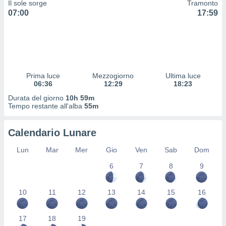
Il sole sorge
Tramonto
 profili
07:00
17:59
lezione
cità
izzata,
fili per
izzazione
nuti,
Prima luce
Mezzogiorno
Ultima luce
 profili
06:36
12:29
18:23
lezione
Durata del giorno
10h 59m
uti
Tempo restante all'alba
55m
zzati,
 le
ni degli
Calendario Lunare
 misurare
zioni dei
Lun
Mar
Mer
Gio
Ven
Sab
Dom
,
6
7
8
9
ere il
so
10
11
12
13
14
15
16
he o la
ione di
enienti
17
18
19
diverse,