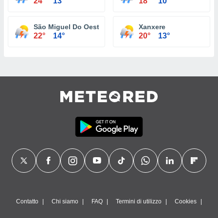
24°
13°
18°
10°
São Miguel Do Oeste
Xanxere
22°
14°
20°
13°
Contatto
Chi siamo
FAQ
Termini di utilizzo
Cookies