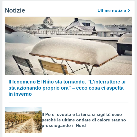
Notizie
Ultime notizie
Il fenomeno El Niño sta tornando: "L'interruttore si
sta azionando proprio ora" – ecco cosa ci aspetta
in inverno
Il Po si svuota e la terra si sigilla: ecco
perché le ultime ondate di calore stanno
prosciugando il Nord