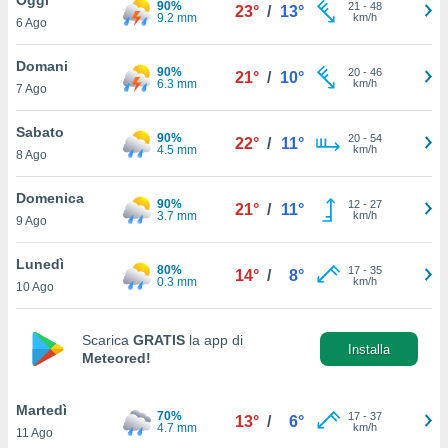
90%
a", è
21
-
48
23°
/
13°
9.2 mm
km/h
6 Ago
al sito
ettando
Domani
90%
20
-
46
21°
/
10°
zione di
6.3 mm
km/h
7 Ago
okie,
dei nostri
Sabato
90%
20
-
54
che ci
22°
/
11°
4.5 mm
km/h
8 Ago
no di
 e
e il
Domenica
90%
12
-
27
21°
/
11°
amento
3.7 mm
km/h
9 Ago
 Web,
i
Lunedì
80%
17
-
35
re un
14°
/
8°
0.3 mm
km/h
10 Ago
pecifico
arti la
à o
Scarica
GRATIS
la app di
i
Installa
Meteored!
zzati
 di esso.
sultare
Martedì
70%
17
-
37
13°
/
6°
4.7 mm
km/h
11 Ago
oni nella