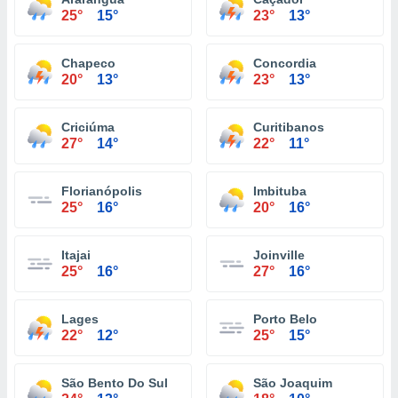
25°
15°
23°
13°
Chapeco
Concordia
20°
13°
23°
13°
Criciúma
Curitibanos
27°
14°
22°
11°
Florianópolis
Imbituba
25°
16°
20°
16°
Itajai
Joinville
25°
16°
27°
16°
Lages
Porto Belo
22°
12°
25°
15°
São Bento Do Sul
São Joaquim