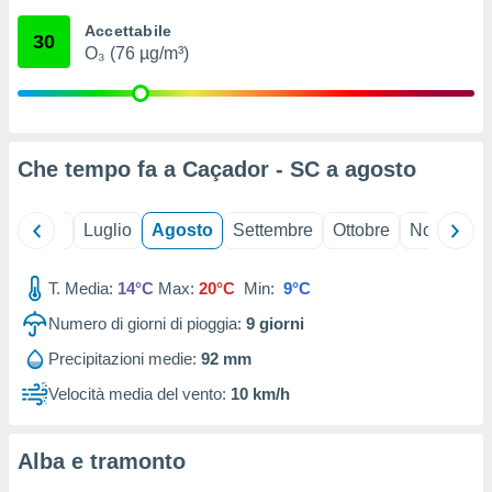
ioni
" o
Accettabile
tra
30
O₃ (76 µg/m³)
sui cookie
o sito
nostri
Che tempo fa a Caçador - SC a
agosto
mo il
te
ento dei
Giugno
Luglio
Agosto
Settembre
Ottobre
Novembre
re
T. Media:
14°C
Max:
20°C
Min:
9°C
ioni su
vo e/o
Numero di giorni di pioggia:
9
giorni
i,
 dati
Precipitazioni medie:
92 mm
er la
Velocità media del vento:
10 km/h
 della
à, creare
r la
Alba e tramonto
à
izzata,