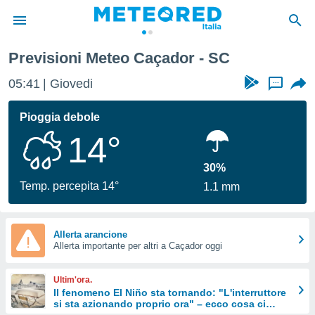
Previsioni Meteo Caçador - SC
tiva
rivacy
05:41
Giovedi
...
ti di
net
Pioggia debole
net)
14°
i
 da
nisti per
30%
 che le
Temp. percepita 14°
1.1 mm
ioni
iano di
È
Allerta arancione
 a
Allerta importante per altri a Caçador oggi
ito Web
do le
Ultim'ora.
opzioni:
Il fenomeno El Niño sta tornando: "L'interruttore
si sta azionando proprio ora" – ecco cosa ci
 i