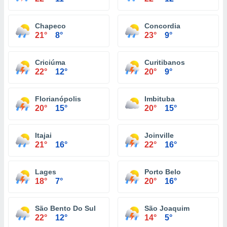
Chapeco
Concordia
21°
8°
23°
9°
Criciúma
Curitibanos
22°
12°
20°
9°
Florianópolis
Imbituba
20°
15°
20°
15°
Itajai
Joinville
21°
16°
22°
16°
Lages
Porto Belo
18°
7°
20°
16°
São Bento Do Sul
São Joaquim
22°
12°
14°
5°