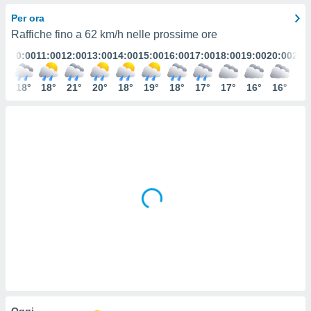
e
Per ora
Raffiche fino a
62 km/h
nelle prossime ore
amente
:00
10:00
11:00
12:00
13:00
14:00
15:00
16:00
17:00
18:00
19:00
20:00
21:
cità
izzata,
8°
18°
18°
21°
20°
18°
19°
18°
17°
17°
16°
16°
15
ACCETTA
ulle
E
ioni
CONTINUA
tramite
e simili,
IMPOSTAZIONI
nte di
e la
tività per
re a
ontenuti
ti
 di
senza
sto.
clic sul
 "Accetta
Oggi