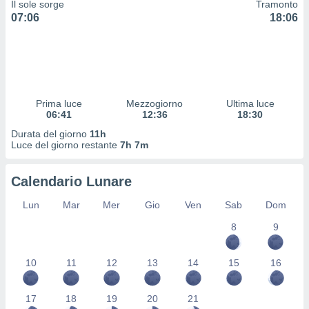
Il sole sorge
Tramonto
 profili
07:06
18:06
lezione
cità
izzata,
fili per
izzazione
nuti,
Prima luce
Mezzogiorno
Ultima luce
 profili
06:41
12:36
18:30
lezione
Durata del giorno
11h
uti
Luce del giorno restante
7h 7m
zzati,
 le
ni degli
Calendario Lunare
 misurare
zioni dei
Lun
Mar
Mer
Gio
Ven
Sab
Dom
,
8
9
ere il
so
10
11
12
13
14
15
16
he o la
ione di
enienti
17
18
19
20
21
diverse,