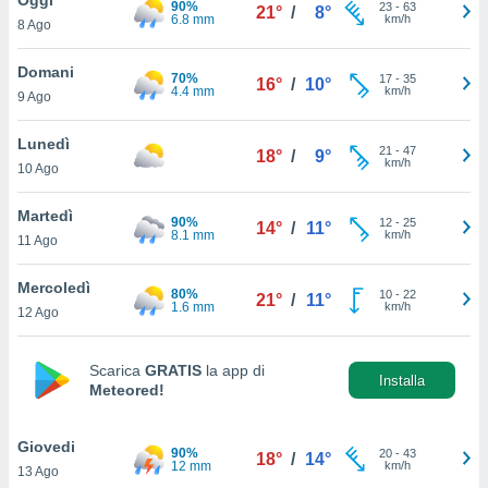
90%
a", è
23
-
63
21°
/
8°
6.8 mm
km/h
8 Ago
al sito
ettando
Domani
70%
17
-
35
16°
/
10°
zione di
4.4 mm
km/h
9 Ago
okie,
dei nostri
Lunedì
21
-
47
che ci
18°
/
9°
km/h
10 Ago
no di
 e
e il
Martedì
90%
12
-
25
14°
/
11°
amento
8.1 mm
km/h
11 Ago
 Web,
i
Mercoledì
80%
10
-
22
re un
21°
/
11°
1.6 mm
km/h
12 Ago
pecifico
arti la
à o
Scarica
GRATIS
la app di
i
Installa
Meteored!
zzati
 di esso.
sultare
Giovedi
90%
20
-
43
18°
/
14°
12 mm
km/h
13 Ago
oni nella