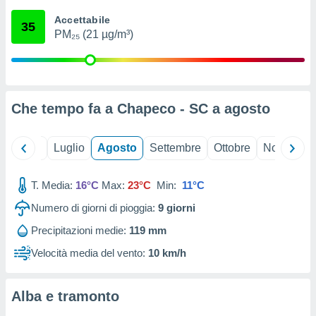
ioni
" o
Accettabile
tra
35
PM₂₅ (21 µg/m³)
sui cookie
o sito
nostri
Che tempo fa a Chapeco - SC a
agosto
mo il
te
ento dei
Giugno
Luglio
Agosto
Settembre
Ottobre
Novembre
re
T. Media:
16°C
Max:
23°C
Min:
11°C
ioni su
vo e/o
Numero di giorni di pioggia:
9
giorni
i,
 dati
Precipitazioni medie:
119 mm
er la
Velocità media del vento:
10 km/h
 della
à, creare
r la
Alba e tramonto
à
izzata,