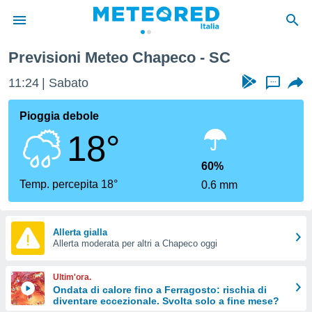
Previsioni Meteo Chapeco - SC
tiva
rivacy
11:24
Sabato
...
ti di
net
Pioggia debole
net)
18°
i
 da
nisti per
60%
 che le
Temp. percepita 18°
0.6 mm
ioni
iano di
È
Allerta gialla
 a
Allerta moderata per altri a Chapeco oggi
ito Web
do le
Ultim'ora.
opzioni:
Ondata di calore fino a Ferragosto: rischia di
diventare eccezionale. Svolta solo a fine mese?
 i