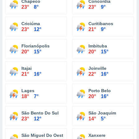
Chapeco
Concordia
23°
8°
23°
9°
Criciúma
Curitibanos
23°
12°
21°
9°
Florianópolis
Imbituba
20°
15°
20°
15°
Itajai
Joinville
21°
16°
22°
16°
Lages
Porto Belo
18°
7°
20°
16°
São Bento Do Sul
São Joaquim
23°
12°
14°
5°
São Miguel Do Oeste
Xanxere