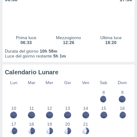
 profili
lezione
cità
izzata,
fili per
Prima luce
Mezzogiorno
Ultima luce
izzazione
06:33
12:26
18:20
nuti,
 profili
Durata del giorno
10h 58m
lezione
Luce del giorno restante
5h 1m
uti
zzati,
Calendario Lunare
 le
ni degli
Lun
Mar
Mer
Gio
Ven
Sab
Dom
 misurare
zioni dei
8
9
,
ere il
10
11
12
13
14
15
16
so
he o la
17
18
19
20
21
ione di
enienti
diverse,