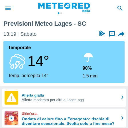
Previsioni Meteo Lages - SC
tiva
rivacy
13:19
Sabato
...
ti di
net
Temporale
net)
14°
i
 da
nisti per
90%
 che le
Temp. percepita 14°
1.5 mm
ioni
iano di
È
Allerta gialla
 a
Allerta moderata per altri a Lages oggi
ito Web
do le
Ultim'ora.
opzioni:
Ondata di calore fino a Ferragosto: rischia di
diventare eccezionale. Svolta solo a fine mese?
 i