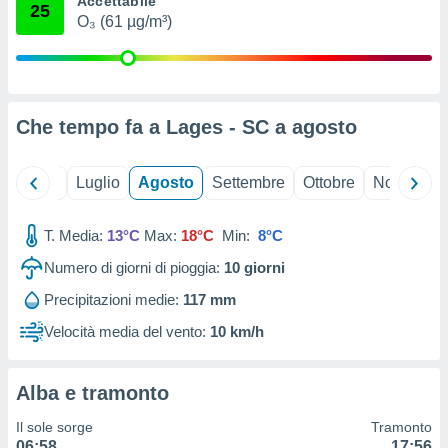
Accettabile
25
ioni
" o
O₃ (61 µg/m³)
tra
sui cookie
o sito
Che tempo fa a Lages - SC a
agosto
nostri
mo il
Giugno
Luglio
Agosto
Settembre
Ottobre
Novembre
te
ento dei
T. Media:
13°C
Max:
18°C
Min:
8°C
re
Numero di giorni di pioggia:
10
giorni
ioni su
vo e/o
Precipitazioni medie:
117 mm
i,
 dati
Velocità media del vento:
10 km/h
er la
 della
à, creare
Alba e tramonto
r la
à
Il sole sorge
Tramonto
izzata,
06:58
17:56