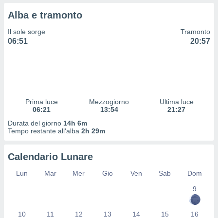
 profili
Alba e tramonto
lezione
cità
Il sole sorge
Tramonto
izzata,
06:51
20:57
fili per
izzazione
nuti,
 profili
lezione
uti
Prima luce
Mezzogiorno
Ultima luce
zzati,
06:21
13:54
21:27
 le
Durata del giorno
14h 6m
ni degli
Tempo restante all'alba
2h 29m
 misurare
zioni dei
,
Calendario Lunare
ere il
Lun
Mar
Mer
Gio
Ven
Sab
Dom
so
9
he o la
ione di
enienti
10
11
12
13
14
15
16
diverse,