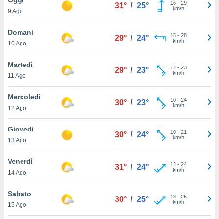
a", è
16
-
29
31°
/
25°
km/h
9 Ago
al sito
ettando
Domani
15
-
28
29°
/
24°
zione di
km/h
10 Ago
okie,
dei nostri
Martedì
12
-
23
che ci
29°
/
23°
km/h
11 Ago
no di
 e
e il
Mercoledì
10
-
24
30°
/
23°
amento
km/h
12 Ago
 Web,
i
Giovedi
10
-
21
re un
30°
/
24°
km/h
13 Ago
pecifico
arti la
Venerdì
à o
12
-
24
31°
/
24°
km/h
i
14 Ago
zzati
 di esso.
Sabato
13
-
25
sultare
30°
/
25°
km/h
15 Ago
oni nella