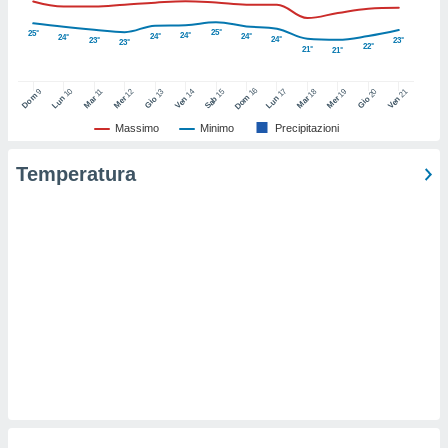
ioni
e
25°
25°
24°
24°
24°
à non
24°
24°
23°
23°
23°
22°
21°
21°
izzata.
utare
16
10
17
9
12
14
15
18
19
21
11
13
20
zione dei
Dom
Dom
Lun
Mar
Lun
Mer
Ven
Sab
Mar
Mer
Ven
Gio
Gio
Massimo
Minimo
Precipitazioni
 al
ito Web
Temperatura
questo
ento
 il
o
, noi e i
rtner
mo
tori
o
e simili
viare,