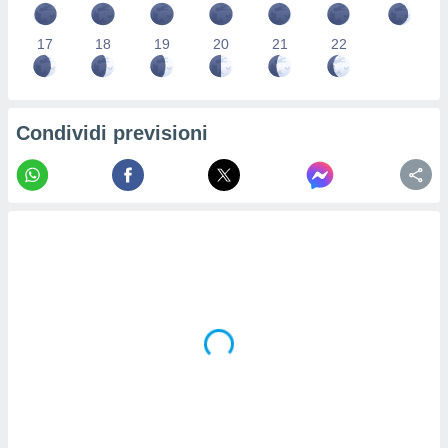
re e
e i
17
18
19
20
21
22
tilizzare
ati per la
e dei
.
Condividi previsioni
izzazione
azione
o la
e del
vo,
à e
i
zzati,
one delle
ni dei
 e degli
 ricerche
ico,
di