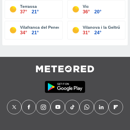
Terrassa
Vic
37°
21°
36°
20°
Vilafranca del Penedès
Vilanova i la Geltrú
34°
21°
31°
24°