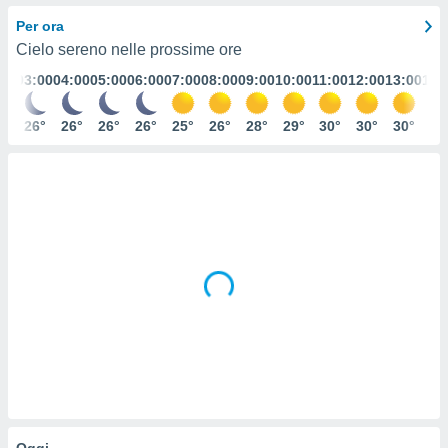
e
Per ora
Cielo sereno nelle prossime ore
amente
:00
03:00
04:00
05:00
06:00
07:00
08:00
09:00
10:00
11:00
12:00
13:00
14:
cità
izzata,
6°
26°
26°
26°
26°
25°
26°
28°
29°
30°
30°
30°
30
ACCETTA
ulle
E
ioni
CONTINUA
tramite
e simili,
IMPOSTAZIONI
nte di
e la
tività per
re a
ontenuti
ti
 di
senza
sto.
clic sul
 "Accetta
Oggi