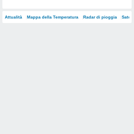
i nostri
artner
Attualità
Mappa della Temperatura
Radar di pioggia
Satelli