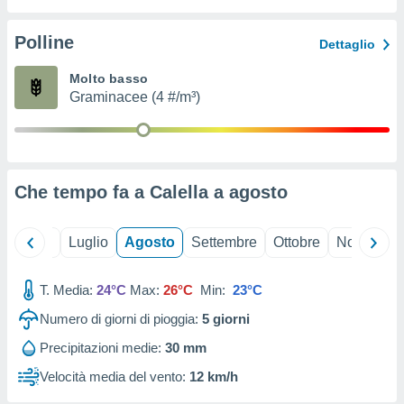
ioni
" o
tra
Polline
Dettaglio
sui cookie
o sito
Molto basso
Graminacee (4 #/m³)
nostri
mo il
te
ento dei
Che tempo fa a Calella a
agosto
re
ioni su
Giugno
Luglio
Agosto
Settembre
Ottobre
Novembre
vo e/o
i,
T. Media:
24°C
Max:
26°C
Min:
23°C
 dati
er la
Numero di giorni di pioggia:
5
giorni
 della
à, creare
Precipitazioni medie:
30 mm
r la
Velocità media del vento:
12 km/h
à
izzata,