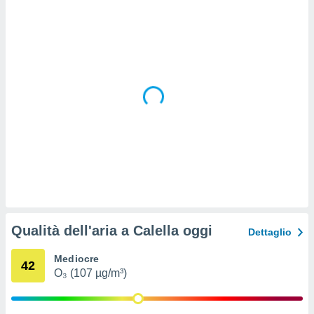
 e
ati
 quali la
a su
ito web,
IP e
tori di
Alcuni
ro
 tuoi dati
 sulla
un
e
, al quale
rti. Per
puoi
Qualità dell'aria a Calella oggi
il tuo
Dettaglio
o o
l
Mediocre
42
nto dei
O₃ (107 µg/m³)
ualsiasi
 facendo