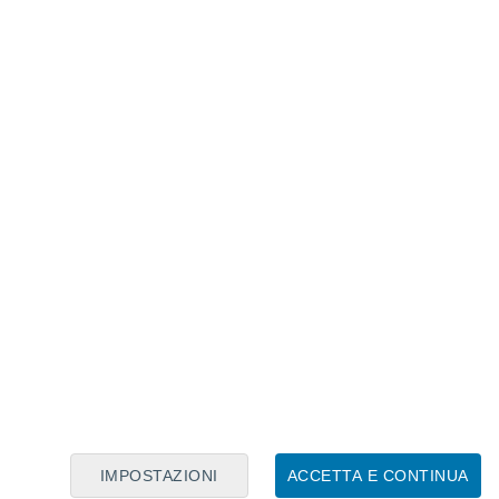
Calendario Lunare
Lun
Mar
Mer
Gio
Ven
Sab
Dom
8
9
10
11
12
13
14
15
16
IMPOSTAZIONI
ACCETTA E CONTINUA