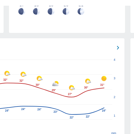
17
18
19
20
21
4
3
32°
32°
30°
31°
30°
29°
27°
2
24°
24°
24°
24°
23°
1
22°
22°
mm