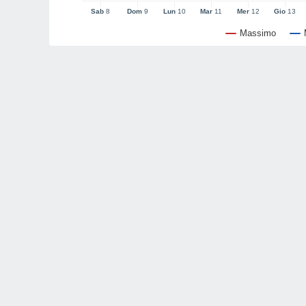
Sab
8
Dom
9
Lun
10
Mar
11
Mer
12
Gio
13
Massimo