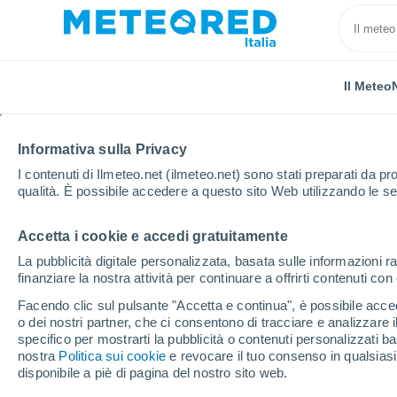
Il Meteo
Informativa sulla Privacy
I contenuti di Ilmeteo.net (ilmeteo.net) sono stati preparati da pro
qualità. È possibile accedere a questo sito Web utilizzando le se
Accetta i cookie e accedi gratuitamente
Home
Spagna
Catalogna
Provincia di Barcello
La pubblicità digitale personalizzata, basata sulle informazioni ra
finanziare la nostra attività per continuare a offrirti contenuti co
Previsioni Meteo Matar
Facendo clic sul pulsante "Accetta e continua", è possibile accede
o dei nostri partner, che ci consentono di tracciare e analizzare
01:27
Sabato
specifico per mostrarti la pubblicità o contenuti personalizzati b
nostra
Politica sui cookie
e revocare il tuo consenso in qualsia
disponibile a piè di pagina del nostro sito web.
Cielo sereno