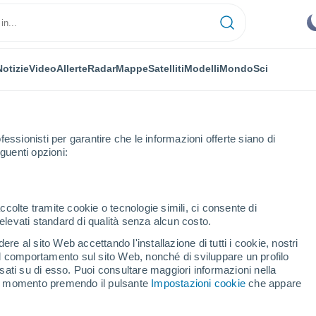
Notizie
Video
Allerte
Radar
Mappe
Satelliti
Modelli
Mondo
Sci
fessionisti per garantire che le informazioni offerte siano di
guenti opzioni:
na
Mataró
ccolte tramite cookie o tecnologie simili, ci consente di
n elevati standard di qualità senza alcun costo.
ó
re al sito Web accettando l'installazione di tutti i cookie, nostri
 il comportamento sul sito Web, nonché di sviluppare un profilo
...
asati su di esso. Puoi consultare maggiori informazioni nella
si momento premendo il pulsante
Impostazioni cookie
che appare
Per ora
Cielo sereno nelle prossime ore