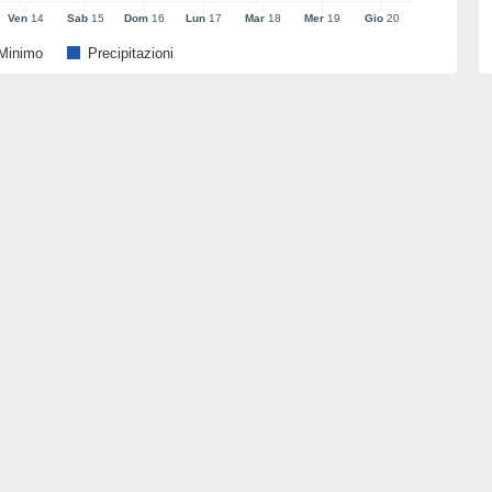
Ven
14
Sab
15
Dom
16
Lun
17
Mar
18
Mer
19
Gio
20
Minimo
Precipitazioni