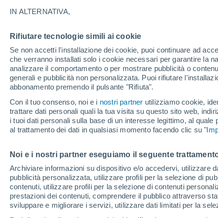
26°
IN ALTERNATIVA,
Rifiutare tecnologie simili ai cookie
Luna calan
Se non accetti l'installazione dei cookie, puoi continuare ad acc
Illuminata:
Temp. percepita 29°
che verranno installati solo i cookie necessari per garantire la n
analizzare il comportamento o per mostrare pubblicità o contenut
generali e pubblicità non personalizzata. Puoi rifiutare l'install
abbonamento premendo il pulsante "Rifiuta".
Ultim'ora.
Luca Lombroso non vede la fine del caldo:
Con il tuo consenso, noi e i
nostri partner
utilizziamo cookie, iden
"Ferragosto 2026 potrebbe entrare nella storia
trattare dati personali quali la tua visita su questo sito web, indiri
Ecco perché.
i tuoi dati personali sulla base di un interesse legittimo, al quale
Il Meteo 1 - 7
Attualità
Mappa della Temperatura
R
al trattamento dei dati in qualsiasi momento facendo clic su "
Imp
Noi e i nostri partner eseguiamo il seguente trattamento
Domani
Lunedì
Oggi
Archiviare informazioni su dispositivo e/o accedervi, utilizzare dati
pubblicità personalizzata, utilizzare profili per la selezione di pu
9 Ago
10 Ago
8 Ago
contenuti, utilizzare profili per la selezione di contenuti personal
prestazioni dei contenuti, comprendere il pubblico attraverso stat
sviluppare e migliorare i servizi, utilizzare dati limitati per la sel