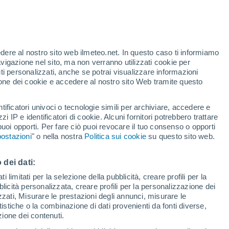
te
edere al nostro sito web ilmeteo.net. In questo caso ti informiamo
24%
avigazione nel sito, ma non verranno utilizzati cookie per
i personalizzati, anche se potrai visualizzare informazioni
azione dei cookie e accedere al nostro sito Web tramite questo
tificatori univoci o tecnologie simili per archiviare, accedere e
.
zzi IP e identificatori di cookie. Alcuni fornitori potrebbero trattare
 puoi opporti. Per fare ciò puoi revocare il tuo consenso o opporti
adar di pioggia
Satelliti
Modelli
ostazioni
" o nella nostra
Politica sui cookie
su questo sito web.
 dei dati:
Martedì
Mercoledì
Giovedi
Venerdì
 limitati per la selezione della pubblicità, creare profili per la
bblicità personalizzata, creare profili per la personalizzazione dei
11 Ago
12 Ago
13 Ago
14 Ago
izzati, Misurare le prestazioni degli annunci, misurare le
istiche o la combinazione di dati provenienti da fonti diverse,
ezione dei contenuti.