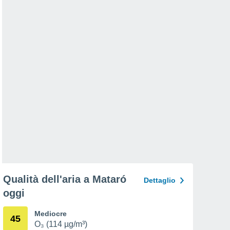
Qualità dell'aria a Mataró
Dettaglio
oggi
Mediocre
45
O₃ (114 µg/m³)