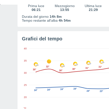
Prima luce
Mezzogiorno
Ultima luce
06:21
13:55
21:29
Durata del giorno
14h 8m
Tempo restante all'alba
4h 54m
Grafici del tempo
40
35
32°
31°
31°
30°
30°
30°
30
25
24°
24°
24°
24°
24°
23°
20
°C