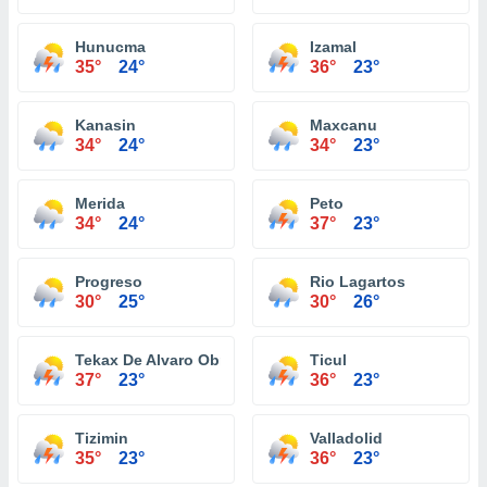
Hunucma
Izamal
35°
24°
36°
23°
Kanasin
Maxcanu
34°
24°
34°
23°
Merida
Peto
34°
24°
37°
23°
Progreso
Rio Lagartos
30°
25°
30°
26°
Tekax De Alvaro Obregon
Ticul
37°
23°
36°
23°
Tizimin
Valladolid
35°
23°
36°
23°