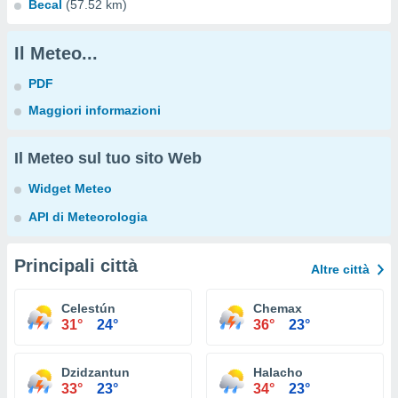
Becal
(57.52 km)
Il Meteo...
PDF
Maggiori informazioni
Il Meteo sul tuo sito Web
Widget Meteo
API di Meteorologia
Principali città
Altre città
Celestún
Chemax
31°
24°
36°
23°
Dzidzantun
Halacho
33°
23°
34°
23°