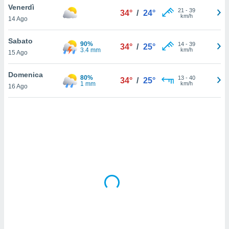
Venerdì
21
-
39
34°
/
24°
km/h
sui cookie
14 Ago
e il tuo
 in
Sabato
90%
14
-
39
34°
/
25°
3.4 mm
km/h
15 Ago
o
 il
Domenica
80%
13
-
40
34°
/
25°
1 mm
km/h
azioni
16 Ago
kie
re
le a piè
 del
to web.
ATIVA,
e
gie
i cookie
ccetti
zione dei