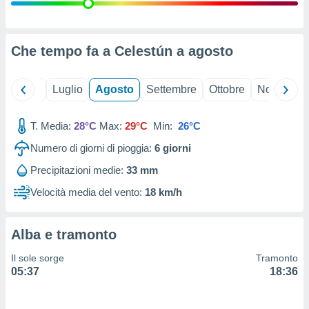
ioni
" o
tra
sui cookie
o sito
Che tempo fa a Celestún a
agosto
nostri
Giugno
Luglio
Agosto
Settembre
Ottobre
Novembre
mo il
T. Media:
28°C
Max:
29°C
Min:
26°C
te
ento dei
Numero di giorni di pioggia:
6
giorni
Precipitazioni medie:
33 mm
re
ioni su
Velocità media del vento:
18 km/h
vo e/o
i,
 dati
Alba e tramonto
er la
 della
Il sole sorge
Tramonto
à, creare
05:37
18:36
r la
à
izzata,