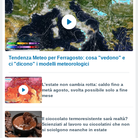
Tendenza Meteo per Ferragosto: cosa "vedono" e
ci "dicono" i modelli meteorologici
L’estate non cambia rotta: caldo fino a
metà agosto, svolta possibile solo a fine
mese
Il cioccolato termoresistente sarà realtà?
Scienziati al lavoro su ciccolatini che non
si sciolgono neanche in estate