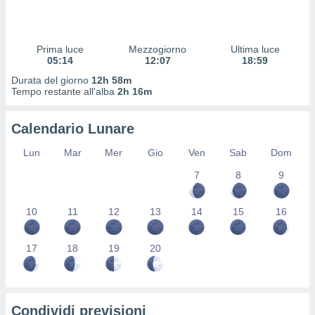
 profili
lezione
cità
izzata,
Prima luce
Mezzogiorno
Ultima luce
fili per
05:14
12:07
18:59
Durata del giorno
12h 58m
izzazione
Tempo restante all'alba
2h 16m
nuti,
 profili
Calendario Lunare
lezione
uti
Lun
Mar
Mer
Gio
Ven
Sab
Dom
zzati,
 le
7
8
9
ni degli
 misurare
zioni dei
10
11
12
13
14
15
16
,
ere il
17
18
19
20
so
he o la
ione di
enienti
Condividi previsioni
diverse,