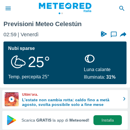
Previsioni Meteo Celestún
tiva
rivacy
02:59
Venerdì
...
ti di
net
Nubi sparse
net)
25°
i
 da
nisti per
Luna calante
 che le
Temp. percepita 25°
Illuminata:
31%
ioni
iano di
È
Ultim'ora.
L’estate non cambia rotta: caldo fino a metà
 a
agosto, svolta possibile solo a fine mese
ito Web
do le
opzioni:
Scarica
GRATIS
la app di
Meteored!
Installa
 i