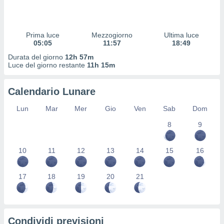
 profili
lezione
cità
izzata,
Prima luce
Mezzogiorno
Ultima luce
fili per
05:05
11:57
18:49
Durata del giorno
12h 57m
izzazione
Luce del giorno restante
11h 15m
nuti,
 profili
Calendario Lunare
lezione
uti
Lun
Mar
Mer
Gio
Ven
Sab
Dom
zzati,
 le
8
9
ni degli
 misurare
zioni dei
10
11
12
13
14
15
16
,
ere il
17
18
19
20
21
so
he o la
ione di
enienti
Condividi previsioni
diverse,