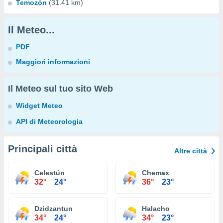
Temozón
(31.41 km)
Il Meteo...
PDF
Maggiori informazioni
Il Meteo sul tuo sito Web
Widget Meteo
API di Meteorologia
Principali città
Altre città
Celestún
Chemax
32°
24°
36°
23°
Dzidzantun
Halacho
34°
24°
34°
23°