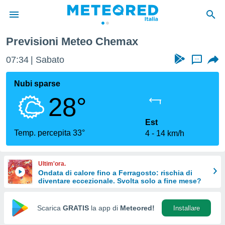
Previsioni Meteo Chemax
tiva
rivacy
07:34
Sabato
...
ti di
net
Nubi sparse
net)
28°
i
 da
nisti per
Est
 che le
Temp. percepita 33°
4
14 km/h
ioni
iano di
È
Ultim'ora.
Ondata di calore fino a Ferragosto: rischia di
 a
diventare eccezionale. Svolta solo a fine mese?
ito Web
do le
opzioni:
Scarica
GRATIS
la app di
Meteored!
Installare
 i