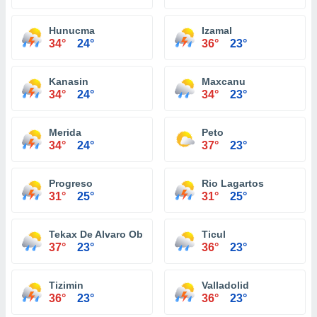
Hunucma
Izamal
34°
24°
36°
23°
Kanasin
Maxcanu
34°
24°
34°
23°
Merida
Peto
34°
24°
37°
23°
Progreso
Rio Lagartos
31°
25°
31°
25°
Tekax De Alvaro Obregon
Ticul
37°
23°
36°
23°
Tizimin
Valladolid
36°
23°
36°
23°