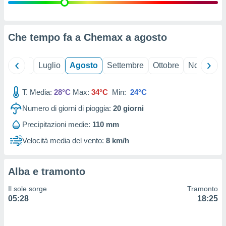
ioni
" o
tra
sui cookie
o sito
Che tempo fa a Chemax a
agosto
nostri
Giugno
Luglio
Agosto
Settembre
Ottobre
Novembre
mo il
T. Media:
28°C
Max:
34°C
Min:
24°C
te
ento dei
Numero di giorni di pioggia:
20
giorni
Precipitazioni medie:
110 mm
re
ioni su
Velocità media del vento:
8 km/h
vo e/o
i,
 dati
Alba e tramonto
er la
 della
Il sole sorge
Tramonto
à, creare
05:28
18:25
r la
à
izzata,