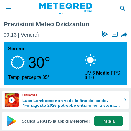
Previsioni Meteo Dzidzantun
tiva
rivacy
09:13
Venerdì
...
ti di
net
Sereno
net)
30°
i
 da
nisti per
UV
5 Medio
FPS
 che le
Temp. percepita 35°
6-10
ioni
iano di
È
Ultim'ora.
Luca Lombroso non vede la fine del caldo:
 a
"Ferragosto 2026 potrebbe entrare nella storia.
ito Web
Ecco perché."
do le
opzioni:
Scarica
GRATIS
la app di
Meteored!
Installa
 i