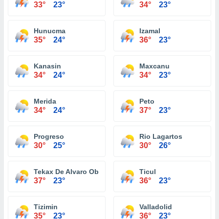
33°
23°
34°
23°
Hunucma
Izamal
35°
24°
36°
23°
Kanasin
Maxcanu
34°
24°
34°
23°
Merida
Peto
34°
24°
37°
23°
Progreso
Rio Lagartos
30°
25°
30°
26°
Tekax De Alvaro Obregon
Ticul
37°
23°
36°
23°
Tizimin
Valladolid
35°
23°
36°
23°