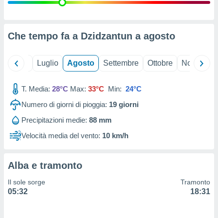
ioni
" o
tra
sui cookie
o sito
Che tempo fa a Dzidzantun a
agosto
nostri
Giugno
Luglio
Agosto
Settembre
Ottobre
Novembre
mo il
T. Media:
28°C
Max:
33°C
Min:
24°C
te
ento dei
Numero di giorni di pioggia:
19
giorni
Precipitazioni medie:
88 mm
re
ioni su
Velocità media del vento:
10 km/h
vo e/o
i,
 dati
Alba e tramonto
er la
 della
Il sole sorge
Tramonto
à, creare
05:32
18:31
r la
à
izzata,