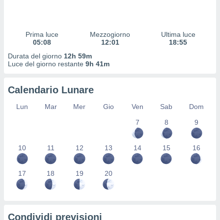
 profili
lezione
cità
izzata,
Prima luce
Mezzogiorno
Ultima luce
fili per
05:08
12:01
18:55
Durata del giorno
12h 59m
izzazione
Luce del giorno restante
9h 41m
nuti,
 profili
Calendario Lunare
lezione
uti
Lun
Mar
Mer
Gio
Ven
Sab
Dom
zzati,
 le
7
8
9
ni degli
 misurare
zioni dei
10
11
12
13
14
15
16
,
ere il
17
18
19
20
so
he o la
ione di
enienti
Condividi previsioni
diverse,