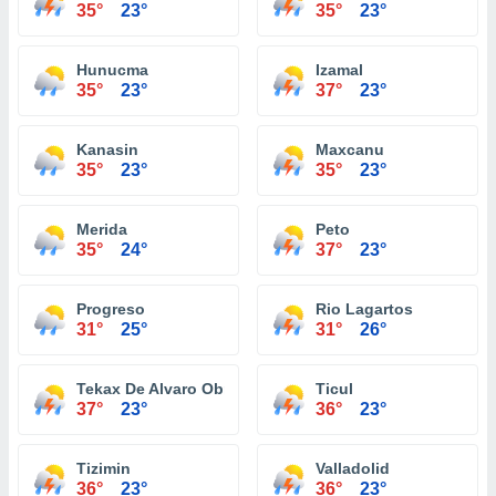
35°
23°
35°
23°
Hunucma
Izamal
35°
23°
37°
23°
Kanasin
Maxcanu
35°
23°
35°
23°
Merida
Peto
35°
24°
37°
23°
Progreso
Rio Lagartos
31°
25°
31°
26°
Tekax De Alvaro Obregon
Ticul
37°
23°
36°
23°
Tizimin
Valladolid
36°
23°
36°
23°