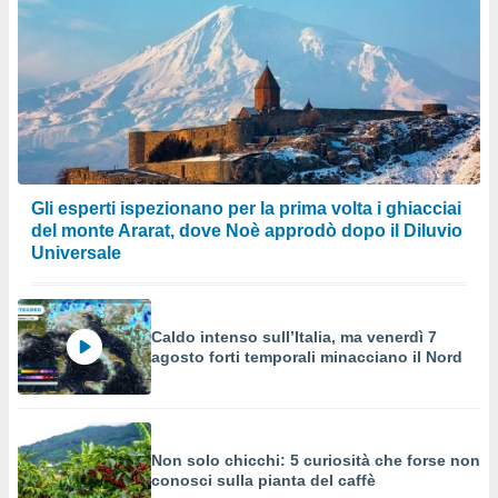
Gli esperti ispezionano per la prima volta i ghiacciai
del monte Ararat, dove Noè approdò dopo il Diluvio
Universale
Caldo intenso sull’Italia, ma venerdì 7
agosto forti temporali minacciano il Nord
Non solo chicchi: 5 curiosità che forse non
conosci sulla pianta del caffè