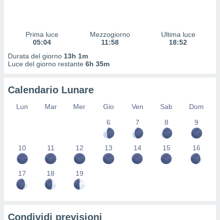
 profili
lezione
cità
izzata,
Prima luce
Mezzogiorno
Ultima luce
fili per
05:04
11:58
18:52
Durata del giorno
13h 1m
izzazione
Luce del giorno restante
6h 35m
nuti,
 profili
Calendario Lunare
lezione
uti
Lun
Mar
Mer
Gio
Ven
Sab
Dom
zzati,
 le
6
7
8
9
ni degli
 misurare
zioni dei
10
11
12
13
14
15
16
,
ere il
17
18
19
so
he o la
ione di
enienti
Condividi previsioni
diverse,