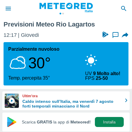
Previsioni Meteo Rio Lagartos
tiva
rivacy
12:17
Giovedi
...
ti di
net
Parzialmente nuvoloso
net)
30°
i
 da
nisti per
UV
9 Molto alto!
 che le
Temp. percepita 35°
FPS
25-50
ioni
iano di
È
Ultim’ora
Caldo intenso sull’Italia, ma venerdì 7 agosto
 a
forti temporali minacciano il Nord
ito Web
do le
opzioni:
Scarica
GRATIS
la app di
Meteored!
Installa
 i