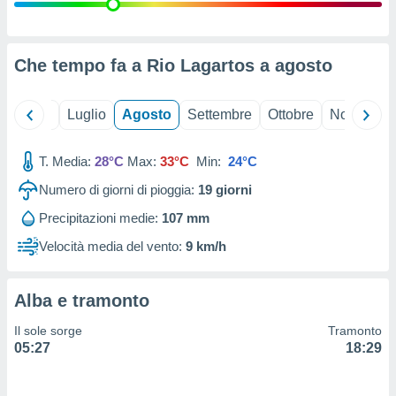
ioni
" o
tra
sui cookie
o sito
Che tempo fa a Rio Lagartos a
agosto
nostri
Giugno
Luglio
Agosto
Settembre
Ottobre
Novembre
mo il
T. Media:
28°C
Max:
33°C
Min:
24°C
te
ento dei
Numero di giorni di pioggia:
19
giorni
Precipitazioni medie:
107 mm
re
ioni su
Velocità media del vento:
9 km/h
vo e/o
i,
 dati
Alba e tramonto
er la
 della
Il sole sorge
Tramonto
à, creare
05:27
18:29
r la
à
izzata,