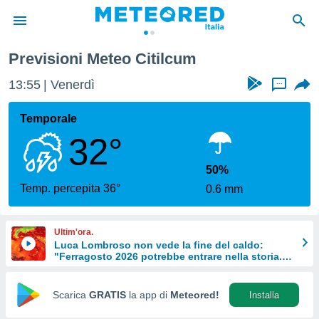
Previsioni Meteo Citilcum
tiva
rivacy
13:55
Venerdì
...
ti di
net
Temporale
net)
32°
i
 da
nisti per
50%
 che le
Temp. percepita 36°
0.6 mm
ioni
iano di
È
Ultim'ora.
Luca Lombroso non vede la fine del caldo:
 a
"Ferragosto 2026 potrebbe entrare nella storia.
ito Web
Ecco perché."
do le
opzioni:
Scarica
GRATIS
la app di
Meteored!
Installa
 i