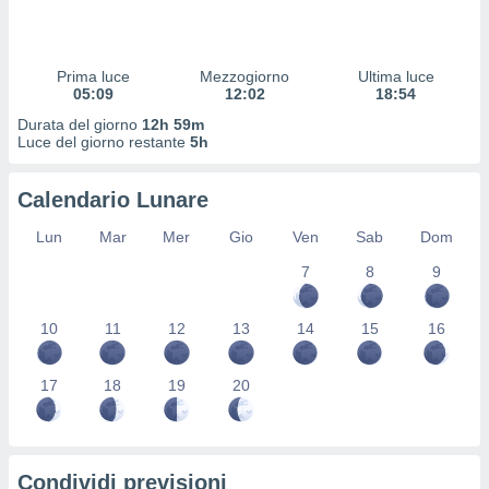
 profili
lezione
cità
izzata,
Prima luce
Mezzogiorno
Ultima luce
fili per
05:09
12:02
18:54
Durata del giorno
12h 59m
izzazione
Luce del giorno restante
5h
nuti,
 profili
Calendario Lunare
lezione
uti
Lun
Mar
Mer
Gio
Ven
Sab
Dom
zzati,
 le
7
8
9
ni degli
 misurare
zioni dei
10
11
12
13
14
15
16
,
ere il
17
18
19
20
so
he o la
ione di
enienti
Condividi previsioni
diverse,