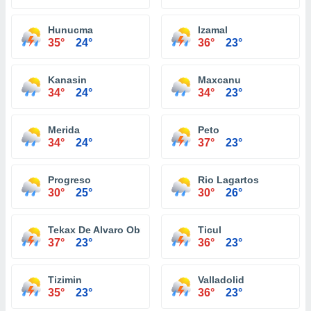
Hunucma
Izamal
35°
24°
36°
23°
Kanasin
Maxcanu
34°
24°
34°
23°
Merida
Peto
34°
24°
37°
23°
Progreso
Rio Lagartos
30°
25°
30°
26°
Tekax De Alvaro Obregon
Ticul
37°
23°
36°
23°
Tizimin
Valladolid
35°
23°
36°
23°