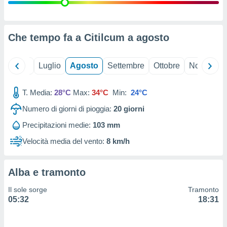
ioni
" o
tra
sui cookie
o sito
Che tempo fa a Citilcum a
agosto
nostri
Giugno
Luglio
Agosto
Settembre
Ottobre
Novembre
mo il
T. Media:
28°C
Max:
34°C
Min:
24°C
te
ento dei
Numero di giorni di pioggia:
20
giorni
Precipitazioni medie:
103 mm
re
ioni su
Velocità media del vento:
8 km/h
vo e/o
i,
 dati
Alba e tramonto
er la
 della
Il sole sorge
Tramonto
à, creare
05:32
18:31
r la
à
izzata,