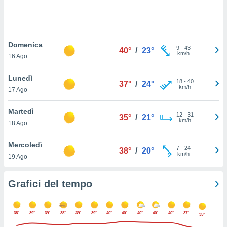
puoi
re ad
 al
ito web
Domenica
et. In
9
-
43
40°
/
23°
km/h
aso ti
16 Ago
mo che
installati
Lunedì
18
-
40
37°
/
24°
okie
km/h
17 Ago
i per
 la
Martedì
one nel
12
-
31
35°
/
21°
km/h
 non
18 Ago
utilizzati
er
Mercoledì
7
-
24
38°
/
20°
e il
km/h
19 Ago
amento o
rare
à o
Grafici del tempo
i
zzati,
 potrai
38°
39°
39°
38°
39°
39°
40°
40°
40°
40°
40°
37°
35°
are