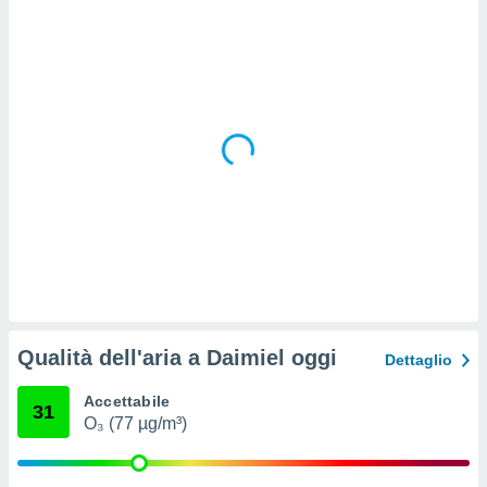
 e
ati
 quali la
a su
ito web,
IP e
tori di
Alcuni
ro
 tuoi dati
 sulla
un
e
, al quale
rti. Per
puoi
Qualità dell'aria a Daimiel oggi
il tuo
Dettaglio
o o
l
Accettabile
31
nto dei
O₃ (77 µg/m³)
ualsiasi
 facendo