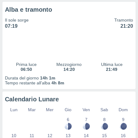
 profili
Alba e tramonto
lezione
cità
Il sole sorge
Tramonto
izzata,
07:19
21:20
fili per
izzazione
nuti,
 profili
lezione
uti
Prima luce
Mezzogiorno
Ultima luce
zzati,
06:50
14:20
21:49
 le
Durata del giorno
14h 1m
ni degli
Tempo restante all'alba
4h 8m
 misurare
zioni dei
,
Calendario Lunare
ere il
Lun
Mar
Mer
Gio
Ven
Sab
Dom
so
6
7
8
9
he o la
ione di
enienti
10
11
12
13
14
15
16
diverse,