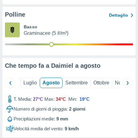
ioni
" o
tra
Polline
Dettaglio
sui cookie
o sito
Basso
Graminacee (5 #/m³)
nostri
mo il
te
ento dei
Che tempo fa a Daimiel a
agosto
re
ioni su
Giugno
Luglio
Agosto
Settembre
Ottobre
Novembre
vo e/o
i,
T. Media:
27°C
Max:
34°C
Min:
19°C
 dati
er la
Numero di giorni di pioggia:
2
giorni
 della
à, creare
Precipitazioni medie:
9 mm
r la
Velocità media del vento:
9 km/h
à
izzata,