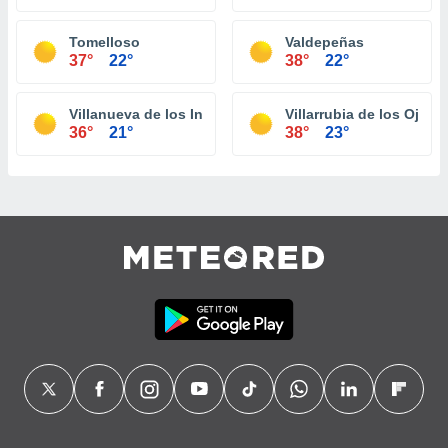
Tomelloso
Valdepeñas
37°
22°
38°
22°
Villanueva de los Infantes
Villarrubia de los Ojos
36°
21°
38°
23°