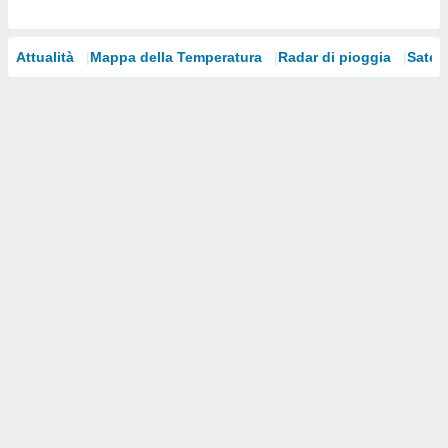
i nostri
artner
Attualità
Mappa della Temperatura
Radar di pioggia
Satelli