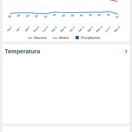
ioni
e
à non
24°
23°
23°
23°
23°
23°
23°
23°
22°
22°
izzata.
22°
21°
21°
utare
16
10
17
9
12
14
15
18
11
13
7
8
6
zione dei
Dom
Ven
Sab
Dom
Gio
Lun
Mar
Lun
Mer
Ven
Sab
Mar
Gio
Massimo
Minimo
Precipitazioni
 al
ito Web
Temperatura
questo
ento
 il
o
, noi e i
rtner
mo
tori
o
e simili
viare,