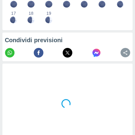
re e
e i
17
18
19
tilizzare
ati per la
e dei
.
Condividi previsioni
izzazione
azione
o la
e del
vo,
à e
i
zzati,
one delle
ni dei
 e degli
 ricerche
ico,
di