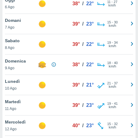
a", è
11
-
27
38°
/
22°
km/h
6 Ago
al sito
ettando
Domani
15
-
30
39°
/
23°
zione di
km/h
7 Ago
okie,
dei nostri
Sabato
19
-
34
che ci
39°
/
22°
km/h
8 Ago
no di
 e
e il
Domenica
18
-
40
38°
/
22°
amento
km/h
9 Ago
 Web,
i
Lunedì
21
-
37
re un
39°
/
21°
km/h
10 Ago
pecifico
arti la
Martedì
à o
19
-
41
39°
/
23°
km/h
i
11 Ago
zzati
 di esso.
Mercoledì
15
-
32
sultare
40°
/
23°
km/h
12 Ago
oni nella