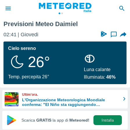
l
Daimiel
Previsioni Meteo Daimiel
tiva
rivacy
02:41
Giovedi
...
ti di
net
Cielo sereno
net)
26°
i
 da
nisti per
Luna calante
 che le
Temp. percepita 26°
Illuminata:
46%
ioni
iano di
È
Ultim'ora.
L'Organizzazione Meteorologica Mondiale
 a
conferma: "El Niño sta raggiungendo
ito Web
un'intensità mai vista da diversi anni"
do le
opzioni:
Scarica
GRATIS
la app di
Meteored!
Installa
 i