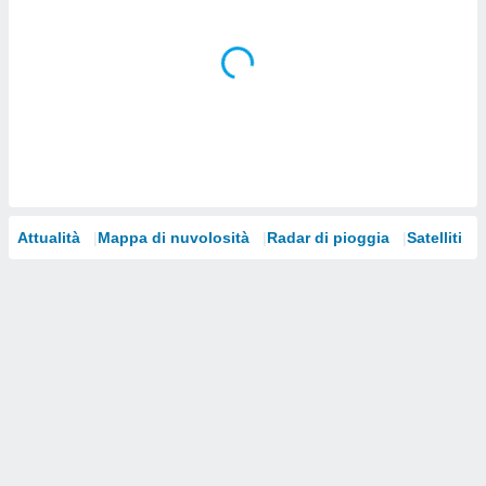
i nostri
artner
Attualità
Mappa di nuvolosità
Radar di pioggia
Satelliti