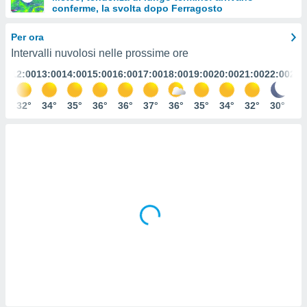
conferme, la svolta dopo Ferragosto
e
Per ora
amente
Intervalli nuvolosi nelle prossime ore
cità
:00
12:00
13:00
14:00
15:00
16:00
17:00
18:00
19:00
20:00
21:00
22:00
23:
izzata,
ACCETTA
ulle
E
0°
32°
34°
35°
36°
36°
37°
36°
35°
34°
32°
30°
29
ioni
CONTINUA
tramite
e simili,
IMPOSTAZIONI
nte di
e la
tività per
re a
ontenuti
ti
 di
senza
sto.
clic sul
 "Accetta