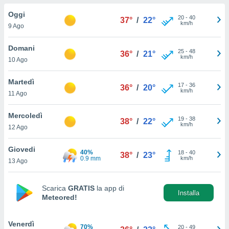
a", è
Oggi
20
-
40
37°
/
22°
al sito
km/h
9 Ago
ettando
zione di
Domani
25
-
48
okie,
36°
/
21°
km/h
10 Ago
dei nostri
che ci
no di
Martedì
17
-
36
36°
/
20°
 e
km/h
11 Ago
e il
amento
Mercoledì
19
-
38
 Web,
38°
/
22°
km/h
12 Ago
i
re un
Giovedi
pecifico
40%
18
-
40
38°
/
23°
0.9 mm
km/h
arti la
13 Ago
à o
i
zzati
Scarica
GRATIS
la app di
Installa
Meteored!
 di esso.
sultare
Venerdì
oni nella
70%
20
-
49