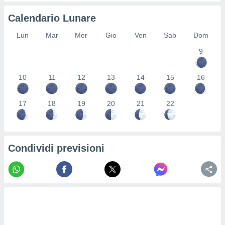
re e
Calendario Lunare
e i
tilizzare
Lun
Mar
Mer
Gio
Ven
Sab
Dom
ati per la
e dei
9
.
10
11
12
13
14
15
16
izzazione
azione
17
18
19
20
21
22
o la
e del
vo,
à e
Condividi previsioni
i
zzati,
one delle
ni dei
 e degli
 ricerche
ico,
di