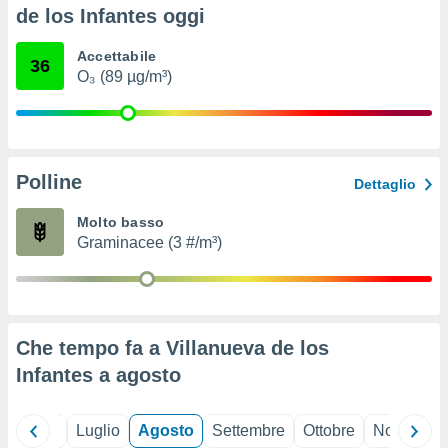
ioni
" o
de los Infantes oggi
tra
sui cookie
Accettabile
36
o sito
O₃ (89 µg/m³)
nostri
mo il
Polline
te
Dettaglio
ento dei
Molto basso
Graminacee (3 #/m³)
re
ioni su
vo e/o
i,
 dati
er la
Che tempo fa a Villanueva de los
 della
Infantes a
agosto
à, creare
r la
à
Giugno
Luglio
Agosto
Settembre
Ottobre
Novembre
izzata,