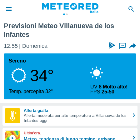
l
Villanueva de los Infantes
Previsioni Meteo Villanueva de los
tiva
Infantes
rivacy
ti di
12:55
Domenica
...
net
net)
Sereno
i
 da
34°
nisti per
 che le
ioni
UV
8 Molto alto!
Temp. percepita 32°
iano di
FPS
25-50
È
 a
Allerta gialla
ito Web
Allerta moderata per alte temperature a Villanueva de los
Infantes oggi
do le
opzioni:
Ultim'ora.
Meteo, tendenza di lungo termine: arrivano
 i