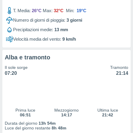
 profili
lezione
T. Media:
26°C
Max:
32°C
Min:
19°C
cità
izzata,
Numero di giorni di pioggia:
3
giorni
fili per
Precipitazioni medie:
13 mm
izzazione
Velocità media del vento:
9 km/h
nuti,
 profili
lezione
Alba e tramonto
uti
zzati,
Il sole sorge
Tramonto
 le
07:20
21:14
ni degli
 misurare
zioni dei
,
ere il
so
Prima luce
Mezzogiorno
Ultima luce
06:51
14:17
21:42
he o la
ione di
Durata del giorno
13h 54m
enienti
Luce del giorno restante
8h 48m
diverse,