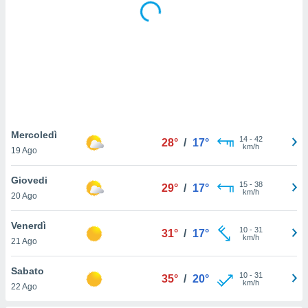
puoi
re ad
 al
ito web
et. In
aso ti
mo che
installati
okie
i per
Mercoledì
14
-
42
 la
28°
/
17°
km/h
19 Ago
one nel
 non
utilizzati
Giovedi
15
-
38
29°
/
17°
er
km/h
20 Ago
e il
amento o
Venerdì
10
-
31
rare
31°
/
17°
km/h
21 Ago
à o
i
Sabato
zzati,
10
-
31
35°
/
20°
km/h
 potrai
22 Ago
are