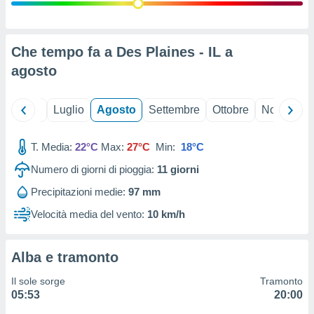
ioni
" o
tra
sui cookie
o sito
Che tempo fa a Des Plaines - IL a
agosto
nostri
Giugno
Luglio
Agosto
Settembre
Ottobre
Novembre
mo il
te
ento dei
T. Media:
22°C
Max:
27°C
Min:
18°C
Numero di giorni di pioggia:
11
giorni
re
ioni su
Precipitazioni medie:
97 mm
vo e/o
Velocità media del vento:
10 km/h
i,
 dati
er la
 della
Alba e tramonto
à, creare
r la
Il sole sorge
Tramonto
à
05:53
20:00
izzata,