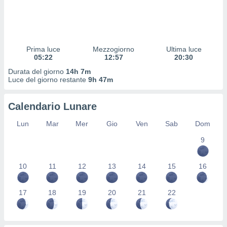
 profili
lezione
cità
izzata,
fili per
Prima luce
Mezzogiorno
Ultima luce
05:22
12:57
20:30
izzazione
Durata del giorno
14h 7m
nuti,
Luce del giorno restante
9h 47m
 profili
lezione
uti
Calendario Lunare
zzati,
 le
Lun
Mar
Mer
Gio
Ven
Sab
Dom
ni degli
 misurare
9
zioni dei
,
10
11
12
13
14
15
16
ere il
so
17
18
19
20
21
22
he o la
ione di
enienti
diverse,