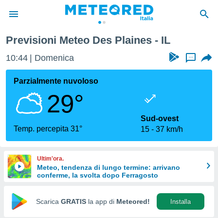
Previsioni Meteo Des Plaines - IL
tiva
rivacy
10:44
Domenica
...
ti di
net
Parzialmente nuvoloso
net)
29°
i
 da
nisti per
Sud-ovest
 che le
Temp. percepita 31°
15
37 km/h
ioni
iano di
È
Ultim'ora.
Meteo, tendenza di lungo termine: arrivano
 a
conferme, la svolta dopo Ferragosto
ito Web
do le
opzioni:
Scarica
GRATIS
la app di
Meteored!
Installa
 i