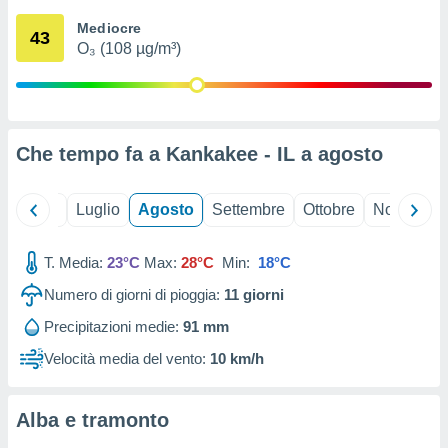
ioni
" o
Mediocre
tra
43
O₃ (108 µg/m³)
sui cookie
o sito
nostri
Che tempo fa a Kankakee - IL a
agosto
mo il
te
ento dei
Giugno
Luglio
Agosto
Settembre
Ottobre
Novembre
re
T. Media:
23°C
Max:
28°C
Min:
18°C
ioni su
vo e/o
Numero di giorni di pioggia:
11
giorni
i,
 dati
Precipitazioni medie:
91 mm
er la
Velocità media del vento:
10 km/h
 della
à, creare
r la
Alba e tramonto
à
izzata,