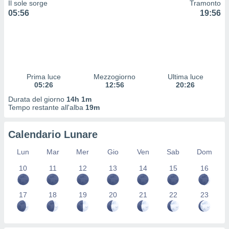
Il sole sorge
Tramonto
 profili
05:56
19:56
lezione
cità
izzata,
fili per
izzazione
nuti,
Prima luce
Mezzogiorno
Ultima luce
 profili
05:26
12:56
20:26
lezione
Durata del giorno
14h 1m
uti
Tempo restante all'alba
19m
zzati,
 le
ni degli
Calendario Lunare
 misurare
zioni dei
Lun
Mar
Mer
Gio
Ven
Sab
Dom
,
10
11
12
13
14
15
16
ere il
so
17
18
19
20
21
22
23
he o la
ione di
enienti
diverse,