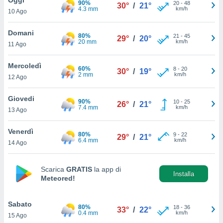
90%
a", è
20
-
48
30°
/
21°
4.3 mm
km/h
10 Ago
al sito
ettando
Domani
80%
21
-
45
29°
/
20°
zione di
20 mm
km/h
11 Ago
okie,
dei nostri
Mercoledì
60%
8
-
20
che ci
30°
/
19°
2 mm
km/h
12 Ago
no di
 e
e il
Giovedi
90%
10
-
25
26°
/
21°
amento
7.4 mm
km/h
13 Ago
 Web,
i
Venerdì
80%
9
-
22
re un
29°
/
21°
6.4 mm
km/h
14 Ago
pecifico
arti la
à o
Scarica
GRATIS
la app di
i
Installa
Meteored!
zzati
 di esso.
sultare
Sabato
80%
18
-
36
33°
/
22°
0.4 mm
km/h
15 Ago
oni nella