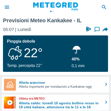
Previsioni Meteo Kankakee - IL
tiva
rivacy
05:07
Lunedì
...
ti di
net
Pioggia debole
net)
22°
i
 da
nisti per
40%
 che le
Temp. percepita 22°
0.1 mm
ioni
iano di
È
Allerta arancione
 a
Allerta importante per inondazioni a Kankakee oggi
ito Web
do le
Ultima ora METEO
opzioni:
Allerta caldo: lunedì 10 agosto bollino rosso in
19 città italiane, attenzione tra le 11 e le 18
 i