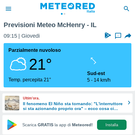
Previsioni Meteo McHenry - IL
tiva
rivacy
09:15
Giovedi
...
ti di
net
Parzialmente nuvoloso
net)
21°
i
 da
nisti per
Sud-est
 che le
Temp. percepita 21°
5
14 km/h
ioni
iano di
È
Ultim'ora.
Il fenomeno El Niño sta tornando: "L'interruttore
 a
si sta azionando proprio ora" – ecco cosa ci
ito Web
aspetta in inverno
do le
opzioni:
Scarica
GRATIS
la app di
Meteored!
Installa
 i