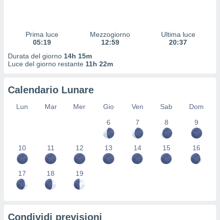
 profili
lezione
cità
izzata,
Prima luce
Mezzogiorno
Ultima luce
fili per
05:19
12:59
20:37
Durata del giorno
14h 15m
izzazione
Luce del giorno restante
11h 22m
nuti,
 profili
Calendario Lunare
lezione
uti
Lun
Mar
Mer
Gio
Ven
Sab
Dom
zzati,
 le
6
7
8
9
ni degli
 misurare
zioni dei
10
11
12
13
14
15
16
,
ere il
17
18
19
so
he o la
ione di
enienti
Condividi previsioni
diverse,