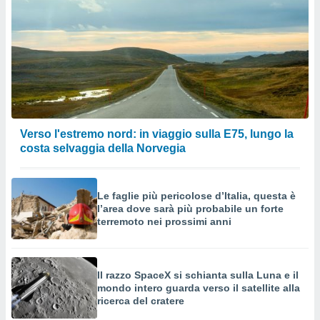
Verso l'estremo nord: in viaggio sulla E75, lungo la
costa selvaggia della Norvegia
Le faglie più pericolose d’Italia, questa è
l’area dove sarà più probabile un forte
terremoto nei prossimi anni
Il razzo SpaceX si schianta sulla Luna e il
mondo intero guarda verso il satellite alla
ricerca del cratere