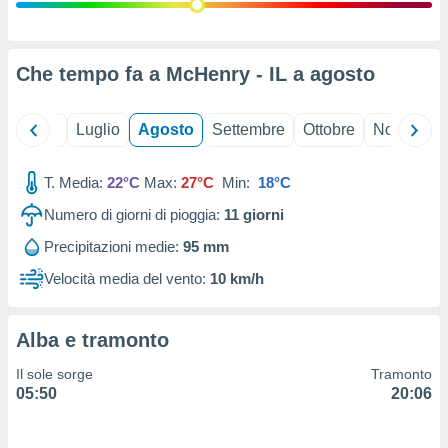
ioni
" o
tra
sui cookie
o sito
Che tempo fa a McHenry - IL a
agosto
nostri
Giugno
Luglio
Agosto
Settembre
Ottobre
Novembre
mo il
T. Media:
22°C
Max:
27°C
Min:
18°C
te
ento dei
Numero di giorni di pioggia:
11
giorni
Precipitazioni medie:
95 mm
re
ioni su
Velocità media del vento:
10 km/h
vo e/o
i,
 dati
Alba e tramonto
er la
 della
Il sole sorge
Tramonto
à, creare
05:50
20:06
r la
à
izzata,