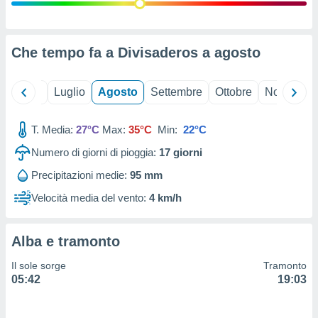
ioni
" o
tra
sui cookie
o sito
Che tempo fa a Divisaderos a
agosto
nostri
Giugno
Luglio
Agosto
Settembre
Ottobre
Novembre
mo il
T. Media:
27°C
Max:
35°C
Min:
22°C
te
ento dei
Numero di giorni di pioggia:
17
giorni
Precipitazioni medie:
95 mm
re
ioni su
Velocità media del vento:
4 km/h
vo e/o
i,
 dati
Alba e tramonto
er la
 della
Il sole sorge
Tramonto
à, creare
05:42
19:03
r la
à
izzata,