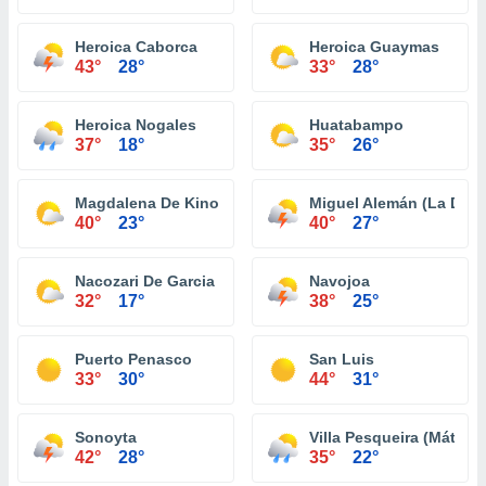
Heroica Caborca
Heroica Guaymas
43°
28°
33°
28°
Heroica Nogales
Huatabampo
37°
18°
35°
26°
Magdalena De Kino
Miguel Alemán (La Doce
40°
23°
40°
27°
Nacozari De Garcia
Navojoa
32°
17°
38°
25°
Puerto Penasco
San Luis
33°
30°
44°
31°
Sonoyta
Villa Pesqueira (Mátape
42°
28°
35°
22°