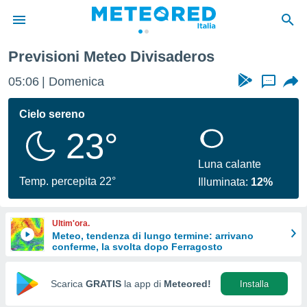
Previsioni Meteo Divisaderos
tiva
rivacy
05:06
Domenica
...
ti di
net
Cielo sereno
net)
23°
i
 da
nisti per
Luna calante
 che le
Temp. percepita 22°
Illuminata:
12%
ioni
iano di
È
Ultim'ora.
Meteo, tendenza di lungo termine: arrivano
 a
conferme, la svolta dopo Ferragosto
ito Web
do le
opzioni:
Scarica
GRATIS
la app di
Meteored!
Installa
 i