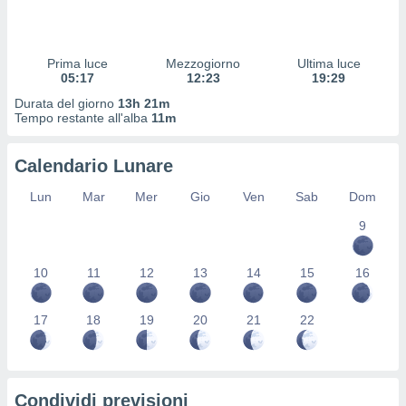
 profili
lezione
cità
izzata,
Prima luce
Mezzogiorno
Ultima luce
fili per
05:17
12:23
19:29
Durata del giorno
13h 21m
izzazione
Tempo restante all'alba
11m
nuti,
 profili
Calendario Lunare
lezione
uti
Lun
Mar
Mer
Gio
Ven
Sab
Dom
zzati,
 le
9
ni degli
 misurare
zioni dei
10
11
12
13
14
15
16
,
ere il
17
18
19
20
21
22
so
he o la
ione di
enienti
Condividi previsioni
diverse,