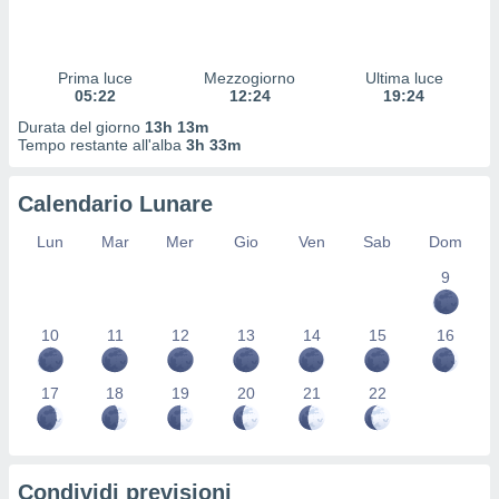
 profili
lezione
cità
izzata,
Prima luce
Mezzogiorno
Ultima luce
fili per
05:22
12:24
19:24
Durata del giorno
13h 13m
izzazione
Tempo restante all'alba
3h 33m
nuti,
 profili
Calendario Lunare
lezione
uti
Lun
Mar
Mer
Gio
Ven
Sab
Dom
zzati,
 le
9
ni degli
 misurare
zioni dei
10
11
12
13
14
15
16
,
ere il
17
18
19
20
21
22
so
he o la
ione di
enienti
Condividi previsioni
diverse,