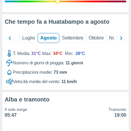
ioni
" o
tra
sui cookie
o sito
Che tempo fa a Huatabampo a
agosto
nostri
Giugno
Luglio
Agosto
Settembre
Ottobre
Novembre
mo il
T. Media:
31°C
Max:
34°C
Min:
28°C
te
ento dei
Numero di giorni di pioggia:
11
giorni
Precipitazioni medie:
73 mm
re
ioni su
Velocità media del vento:
11 km/h
vo e/o
i,
 dati
Alba e tramonto
er la
 della
Il sole sorge
Tramonto
à, creare
05:47
19:00
r la
à
izzata,