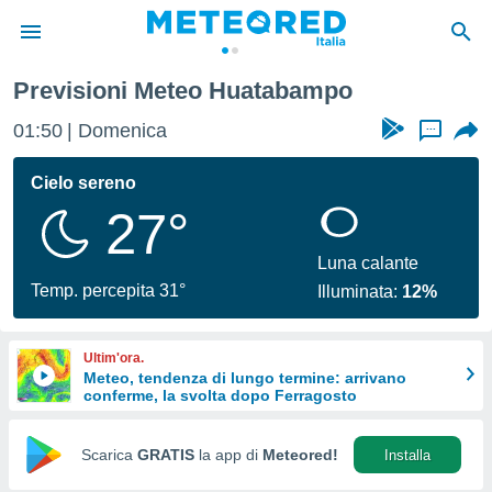
Previsioni Meteo Huatabampo
tiva
rivacy
01:50
Domenica
...
ti di
net
Cielo sereno
net)
27°
i
 da
nisti per
Luna calante
 che le
Temp. percepita 31°
Illuminata:
12%
ioni
iano di
È
Ultim'ora.
Meteo, tendenza di lungo termine: arrivano
 a
conferme, la svolta dopo Ferragosto
ito Web
do le
opzioni:
Scarica
GRATIS
la app di
Meteored!
Installa
 i