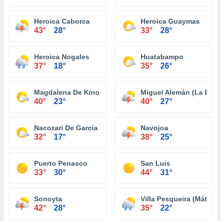
Heroica Caborca
Heroica Guaymas
43°
28°
33°
28°
Heroica Nogales
Huatabampo
37°
18°
35°
26°
Magdalena De Kino
Miguel Alemán (La Doce
40°
23°
40°
27°
Nacozari De Garcia
Navojoa
32°
17°
38°
25°
Puerto Penasco
San Luis
33°
30°
44°
31°
Sonoyta
Villa Pesqueira (Mátape
42°
28°
35°
22°