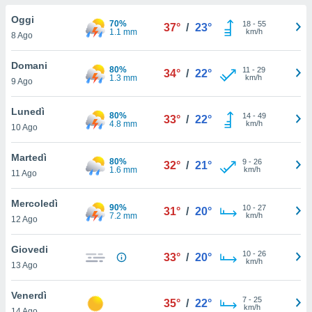
a", è
Oggi
70%
18
-
55
37°
/
23°
al sito
1.1 mm
km/h
8 Ago
ettando
zione di
Domani
80%
11
-
29
okie,
34°
/
22°
1.3 mm
km/h
9 Ago
dei nostri
che ci
no di
Lunedì
80%
14
-
49
33°
/
22°
 e
4.8 mm
km/h
10 Ago
e il
amento
Martedì
80%
9
-
26
 Web,
32°
/
21°
1.6 mm
km/h
11 Ago
i
re un
Mercoledì
pecifico
90%
10
-
27
31°
/
20°
7.2 mm
km/h
arti la
12 Ago
à o
i
Giovedi
10
-
26
zzati
33°
/
20°
km/h
13 Ago
 di esso.
sultare
Venerdì
7
-
25
35°
/
22°
km/h
oni nella
14 Ago