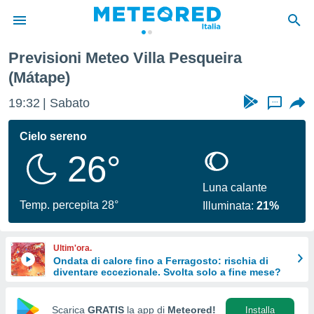
Previsioni Meteo Villa Pesqueira
tiva
(Mátape)
rivacy
ti di
19:32
Sabato
...
net
net)
Cielo sereno
i
 da
26°
nisti per
 che le
Luna calante
ioni
Temp. percepita 28°
iano di
Illuminata:
21%
È
 a
Ultim'ora.
ito Web
Ondata di calore fino a Ferragosto: rischia di
do le
diventare eccezionale. Svolta solo a fine mese?
opzioni:
Scarica
GRATIS
la app di
Meteored!
Installa
 i