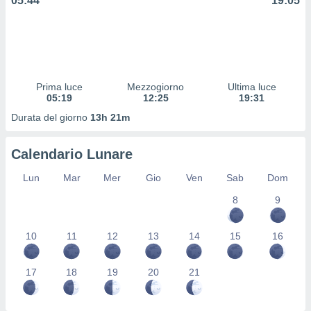
05:44
19:05
 profili
lezione
cità
izzata,
fili per
izzazione
Prima luce
Mezzogiorno
Ultima luce
05:19
12:25
19:31
nuti,
 profili
Durata del giorno
13h 21m
lezione
uti
zzati,
Calendario Lunare
 le
Lun
Mar
Mer
Gio
Ven
Sab
Dom
ni degli
 misurare
8
9
zioni dei
,
ere il
10
11
12
13
14
15
16
so
he o la
17
18
19
20
21
ione di
enienti
diverse,