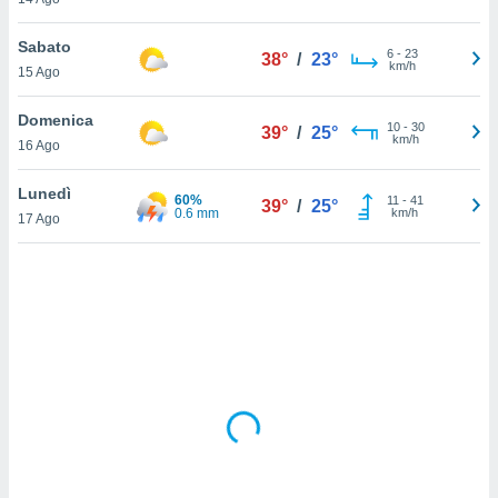
sui cookie
Sabato
6
-
23
38°
/
23°
e il tuo
km/h
15 Ago
 in
Domenica
o
10
-
30
39°
/
25°
km/h
 il
16 Ago
azioni
Lunedì
60%
11
-
41
39°
/
25°
kie
0.6 mm
km/h
17 Ago
re
le a piè
 del
to web.
ATIVA,
e
gie
i cookie
ccetti
zione dei