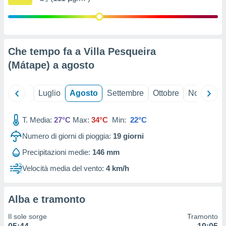
ioni
" o
tra
sui cookie
o sito
Che tempo fa a Villa Pesqueira
(Mátape) a
agosto
nostri
mo il
te
Giugno
Luglio
Agosto
Settembre
Ottobre
Novembre
ento dei
T. Media:
27°C
Max:
34°C
Min:
22°C
re
ioni su
Numero di giorni di pioggia:
19
giorni
vo e/o
Precipitazioni medie:
146 mm
i,
 dati
Velocità media del vento:
4 km/h
er la
 della
à, creare
Alba e tramonto
r la
à
Il sole sorge
Tramonto
izzata,