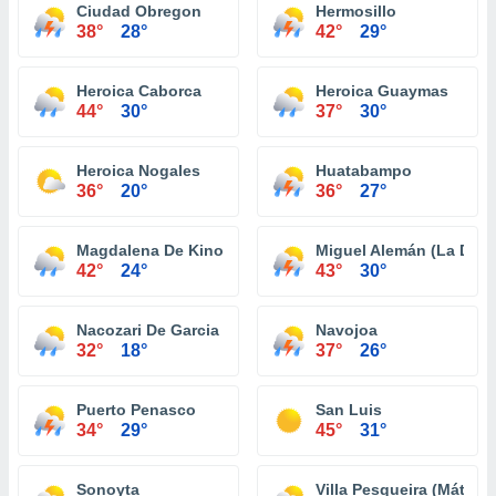
Ciudad Obregon
Hermosillo
38°
28°
42°
29°
Heroica Caborca
Heroica Guaymas
44°
30°
37°
30°
Heroica Nogales
Huatabampo
36°
20°
36°
27°
Magdalena De Kino
Miguel Alemán (La Doce
42°
24°
43°
30°
Nacozari De Garcia
Navojoa
32°
18°
37°
26°
Puerto Penasco
San Luis
34°
29°
45°
31°
Sonoyta
Villa Pesqueira (Mátape