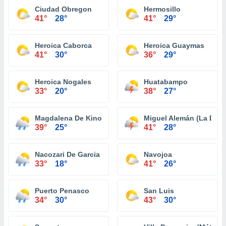
Ciudad Obregon
Hermosillo
41°
28°
41°
29°
Heroica Caborca
Heroica Guaymas
41°
30°
36°
29°
Heroica Nogales
Huatabampo
33°
20°
38°
27°
Magdalena De Kino
Miguel Alemán (La Doce
39°
25°
41°
28°
Nacozari De Garcia
Navojoa
33°
18°
41°
26°
Puerto Penasco
San Luis
34°
30°
43°
30°