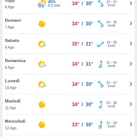
40%
a", è
22
-
37
34°
/
30°
0.2 mm
km/h
6 Ago
al sito
ettando
Domani
24
-
35
34°
/
30°
zione di
km/h
7 Ago
okie,
dei nostri
Sabato
19
-
30
che ci
35°
/
31°
km/h
8 Ago
no di
 e
e il
Domenica
31
-
46
34°
/
31°
amento
km/h
9 Ago
 Web,
i
Lunedì
32
-
47
re un
34°
/
30°
km/h
10 Ago
pecifico
arti la
Martedì
à o
24
-
38
34°
/
30°
km/h
i
11 Ago
zzati
 di esso.
Mercoledì
31
-
50
sultare
33°
/
30°
km/h
12 Ago
oni nella