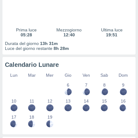
 profili
lezione
cità
izzata,
fili per
Prima luce
Mezzogiorno
Ultima luce
05:28
12:40
19:51
izzazione
Durata del giorno
13h 31m
nuti,
Luce del giorno restante
8h 28m
 profili
lezione
uti
Calendario Lunare
zzati,
 le
Lun
Mar
Mer
Gio
Ven
Sab
Dom
ni degli
 misurare
6
7
8
9
zioni dei
,
10
11
12
13
14
15
16
ere il
so
17
18
19
he o la
ione di
enienti
diverse,