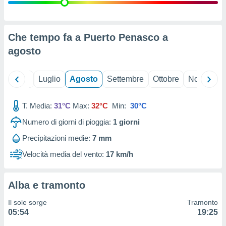
ioni
" o
tra
sui cookie
o sito
Che tempo fa a Puerto Penasco a
agosto
nostri
Giugno
Luglio
Agosto
Settembre
Ottobre
Novembre
mo il
te
ento dei
T. Media:
31°C
Max:
32°C
Min:
30°C
Numero di giorni di pioggia:
1
giorni
re
ioni su
Precipitazioni medie:
7 mm
vo e/o
Velocità media del vento:
17 km/h
i,
 dati
er la
 della
Alba e tramonto
à, creare
r la
Il sole sorge
Tramonto
à
05:54
19:25
izzata,