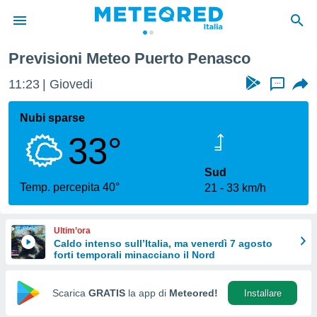
Previsioni Meteo Puerto Penasco
tiva
rivacy
11:23
Giovedi
...
ti di
net
Nubi sparse
net)
33°
i
 da
nisti per
Sud
 che le
Temp. percepita 40°
21
33 km/h
ioni
iano di
È
Ultim’ora
Caldo intenso sull’Italia, ma venerdì 7 agosto
 a
forti temporali minacciano il Nord
ito Web
do le
opzioni:
Scarica
GRATIS
la app di
Meteored!
Installare
 i