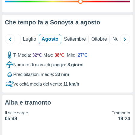
ioni
" o
tra
sui cookie
o sito
Che tempo fa a Sonoyta a
agosto
nostri
Giugno
Luglio
Agosto
Settembre
Ottobre
Novembre
mo il
T. Media:
32°C
Max:
38°C
Min:
27°C
te
ento dei
Numero di giorni di pioggia:
8
giorni
Precipitazioni medie:
33 mm
re
ioni su
Velocità media del vento:
11 km/h
vo e/o
i,
 dati
Alba e tramonto
er la
 della
Il sole sorge
Tramonto
à, creare
05:49
19:24
r la
à
izzata,