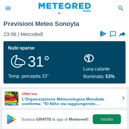
Previsioni Meteo Sonoyta
tiva
rivacy
23:06
Mercoledì
...
ti di
net
Nubi sparse
net)
31°
i
 da
nisti per
Luna calante
 che le
Temp. percepita 33°
Illuminata:
53%
ioni
iano di
È
Ultim'ora.
L'Organizzazione Meteorologica Mondiale
 a
conferma: "El Niño sta raggiungendo
ito Web
un'intensità mai vista da diversi anni"
do le
opzioni:
Scarica
GRATIS
la app di
Meteored!
Installa
 i