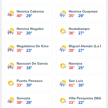
Heroica Caborca
Heroica Guaymas
40°
29°
35°
29°
Heroica Nogales
Huatabampo
32°
20°
36°
27°
Magdalena De Kino
Miguel Alemán (La Doce
35°
23°
39°
27°
Nacozari De Garcia
Navojoa
30°
18°
38°
25°
Puerto Penasco
San Luis
33°
30°
41°
30°
Sonoyta
Villa Pesqueira (Mátape
39°
28°
33°
22°