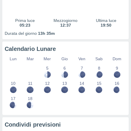
 profili
lezione
cità
izzata,
Prima luce
Mezzogiorno
Ultima luce
fili per
05:23
12:37
19:50
Durata del giorno
13h 35m
izzazione
nuti,
 profili
Calendario Lunare
lezione
uti
Lun
Mar
Mer
Gio
Ven
Sab
Dom
zzati,
5
6
7
8
9
 le
ni degli
 misurare
10
11
12
13
14
15
16
zioni dei
,
ere il
17
18
so
he o la
ione di
Condividi previsioni
enienti
diverse,