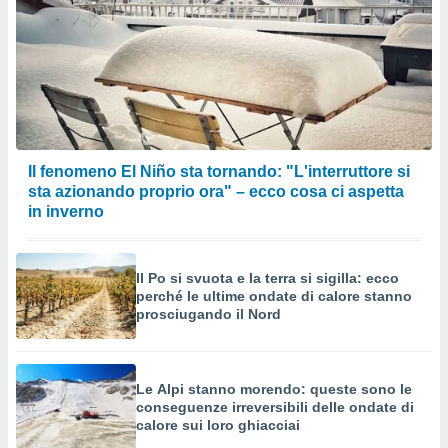
Il fenomeno El Niño sta tornando: "L'interruttore si
sta azionando proprio ora" – ecco cosa ci aspetta
in inverno
Il Po si svuota e la terra si sigilla: ecco
perché le ultime ondate di calore stanno
prosciugando il Nord
Le Alpi stanno morendo: queste sono le
conseguenze irreversibili delle ondate di
calore sui loro ghiacciai