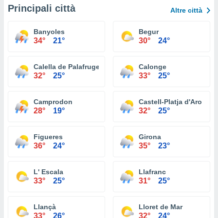
Principali città
Altre città
Banyoles
Begur
34°
21°
30°
24°
Calella de Palafrugell
Calonge
32°
25°
33°
25°
Camprodon
Castell-Platja d'Aro
28°
19°
32°
25°
Figueres
Girona
36°
24°
35°
23°
L' Escala
Llafranc
33°
25°
31°
25°
Llançà
Lloret de Mar
33°
26°
32°
24°