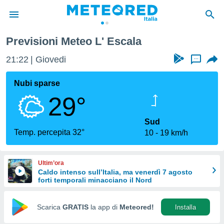
Previsioni Meteo L' Escala
tiva
rivacy
21:22
Giovedi
...
ti di
net
Nubi sparse
net)
29°
i
 da
nisti per
Sud
 che le
Temp. percepita 32°
10
19 km/h
ioni
iano di
È
Ultim’ora
Caldo intenso sull’Italia, ma venerdì 7 agosto
 a
forti temporali minacciano il Nord
ito Web
do le
opzioni:
Scarica
GRATIS
la app di
Meteored!
Installa
 i