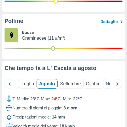
ioni
" o
tra
sui cookie
o sito
Polline
Dettaglio
Basso
nostri
Graminacee (11 #/m³)
mo il
te
ento dei
Che tempo fa a L' Escala a
agosto
re
ioni su
vo e/o
Giugno
Luglio
Agosto
Settembre
Ottobre
Novembre
i,
 dati
er la
T. Media:
23°C
Max:
24°C
Min:
22°C
 della
Numero di giorni di pioggia:
3
giorni
à, creare
r la
Precipitazioni medie:
14 mm
à
izzata,
Velocità media del vento:
18 km/h