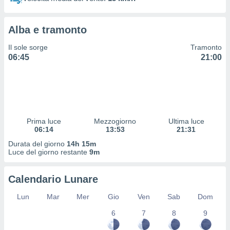
 profili
lezione
cità
Alba e tramonto
izzata,
fili per
Il sole sorge
Tramonto
06:45
21:00
izzazione
nuti,
 profili
lezione
uti
zzati,
Prima luce
Mezzogiorno
Ultima luce
 le
06:14
13:53
21:31
ni degli
 misurare
Durata del giorno
14h 15m
zioni dei
Luce del giorno restante
9m
,
ere il
Calendario Lunare
so
Lun
Mar
Mer
Gio
Ven
Sab
Dom
he o la
ione di
6
7
8
9
enienti
diverse,