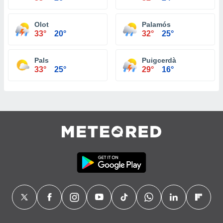
Olot
Palamós
33°
20°
32°
25°
Pals
Puigcerdà
33°
25°
29°
16°