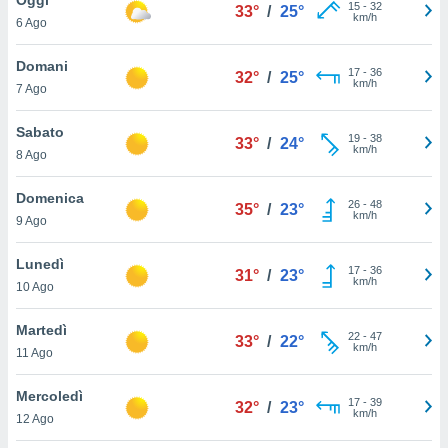
a", è
15
-
32
33°
/
25°
km/h
6 Ago
al sito
ettando
Domani
17
-
36
32°
/
25°
zione di
km/h
7 Ago
okie,
dei nostri
Sabato
19
-
38
che ci
33°
/
24°
km/h
8 Ago
no di
 e
e il
Domenica
26
-
48
35°
/
23°
amento
km/h
9 Ago
 Web,
i
Lunedì
17
-
36
re un
31°
/
23°
km/h
10 Ago
pecifico
arti la
Martedì
à o
22
-
47
33°
/
22°
km/h
i
11 Ago
zzati
 di esso.
Mercoledì
17
-
39
sultare
32°
/
23°
km/h
12 Ago
oni nella