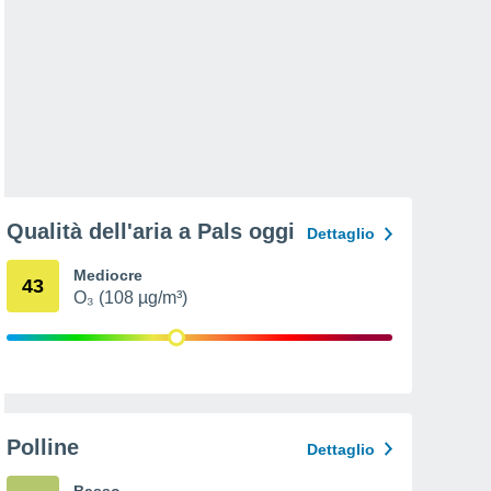
Qualità dell'aria a Pals oggi
Dettaglio
Mediocre
43
O₃ (108 µg/m³)
Polline
Dettaglio
Basso