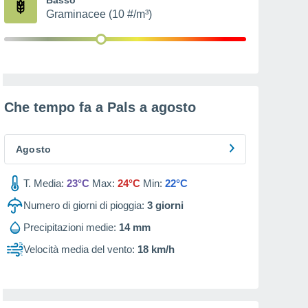
Graminacee (10 #/m³)
Che tempo fa a Pals a
agosto
Agosto
T. Media:
23°C
Max:
24°C
Min:
22°C
Numero di giorni di pioggia:
3
giorni
Precipitazioni medie:
14 mm
Velocità media del vento:
18 km/h