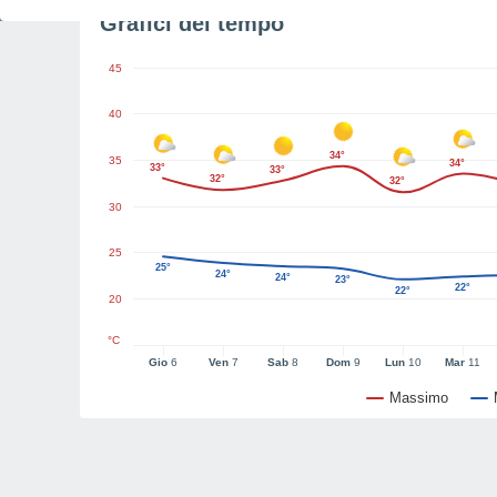
Grafici del tempo
45
40
34°
35
34°
33°
33°
32°
32°
30
25
25°
24°
24°
23°
22°
22°
20
°C
Gio
6
Ven
7
Sab
8
Dom
9
Lun
10
Mar
11
Massimo