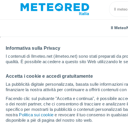
Il Meteo
Informativa sulla Privacy
I contenuti di Ilmeteo.net (ilmeteo.net) sono stati preparati da pro
qualità. È possibile accedere a questo sito Web utilizzando le se
Accetta i cookie e accedi gratuitamente
Home
Spagna
Catalogna
Provincia di Girona
La pubblicità digitale personalizzata, basata sulle informazioni ra
finanziare la nostra attività per continuare a offrirti contenuti co
Previsioni Meteo Pals
Facendo clic sul pulsante "Accetta e continua", è possibile accede
o dei nostri partner, che ci consentono di tracciare e analizzare
17:49
Giovedi
specifico per mostrarti la pubblicità o contenuti personalizzati b
nostra
Politica sui cookie
e revocare il tuo consenso in qualsia
disponibile a piè di pagina del nostro sito web.
Nubi sparse