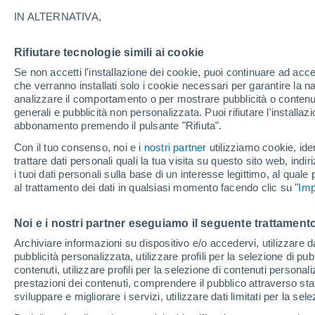
31°
IN ALTERNATIVA,
Rifiutare tecnologie simili ai cookie
Sud
Se non accetti l'installazione dei cookie, puoi continuare ad acc
Temp. percepita 32°
12
-
29 km
che verranno installati solo i cookie necessari per garantire la n
analizzare il comportamento o per mostrare pubblicità o contenut
generali e pubblicità non personalizzata. Puoi rifiutare l'install
abbonamento premendo il pulsante "Rifiuta".
Ultim'ora.
Il fenomeno El Niño sta tornando: "L'interrutt
Con il tuo consenso, noi e i
nostri partner
utilizziamo cookie, iden
sta azionando proprio ora" – ecco cosa ci asp
trattare dati personali quali la tua visita su questo sito web, indiri
in inverno
i tuoi dati personali sulla base di un interesse legittimo, al quale
Il Meteo 1 - 7
Attualità
Mappa di nuvolosità
Radar 
al trattamento dei dati in qualsiasi momento facendo clic su "
Imp
Noi e i nostri partner eseguiamo il seguente trattamento
Domani
Sabato
D
Oggi
Archiviare informazioni su dispositivo e/o accedervi, utilizzare dati
pubblicità personalizzata, utilizzare profili per la selezione di pu
7 Ago
8 Ago
6 Ago
contenuti, utilizzare profili per la selezione di contenuti personal
prestazioni dei contenuti, comprendere il pubblico attraverso stat
sviluppare e migliorare i servizi, utilizzare dati limitati per la sel