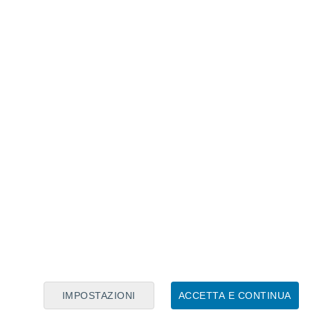
Calendario Lunare
Lun
Mar
Mer
Gio
Ven
Sab
Dom
6
7
8
9
10
11
12
13
14
15
16
17
18
19
IMPOSTAZIONI
ACCETTA E CONTINUA