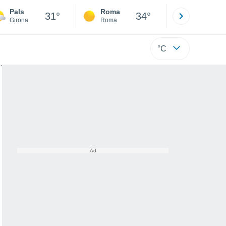
Pals
Roma
Milano
31°
34°
Girona
Roma
Milano
°C