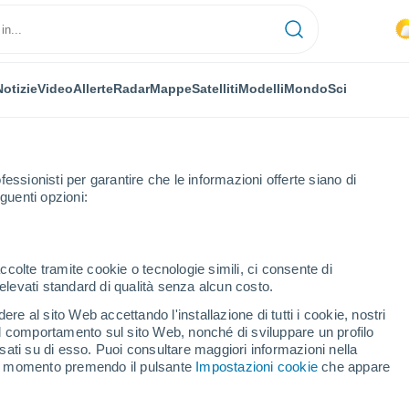
Notizie
Video
Allerte
Radar
Mappe
Satelliti
Modelli
Mondo
Sci
fessionisti per garantire che le informazioni offerte siano di
guenti opzioni:
Pals
ccolte tramite cookie o tecnologie simili, ci consente di
n elevati standard di qualità senza alcun costo.
re al sito Web accettando l'installazione di tutti i cookie, nostri
 il comportamento sul sito Web, nonché di sviluppare un profilo
...
asati su di esso. Puoi consultare maggiori informazioni nella
si momento premendo il pulsante
Impostazioni cookie
che appare
Per ora
Caldo umido afoso nelle
prossime ore