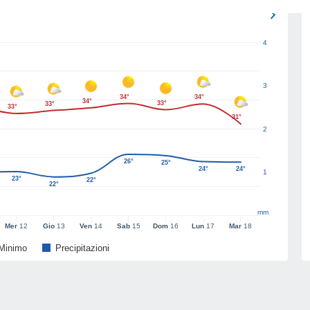
4
3
34°
34°
34°
33°
33°
33°
31°
2
26°
25°
24°
24°
1
23°
22°
22°
mm
Mer
12
Gio
13
Ven
14
Sab
15
Dom
16
Lun
17
Mar
18
Minimo
Precipitazioni