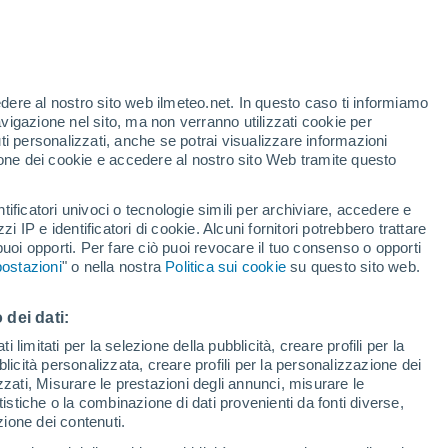
Allerta gialla
Allerta moderata per alte
temperature a Pals oggi
edere al nostro sito web ilmeteo.net. In questo caso ti informiamo
/h
avigazione nel sito, ma non verranno utilizzati cookie per
i personalizzati, anche se potrai visualizzare informazioni
azione dei cookie e accedere al nostro sito Web tramite questo
ore si
tificatori univoci o tecnologie simili per archiviare, accedere e
etta
zzi IP e identificatori di cookie. Alcuni fornitori potrebbero trattare
 puoi opporti. Per fare ciò puoi revocare il tuo consenso o opporti
di pioggia
Satelliti
Modelli
ostazioni
" o nella nostra
Politica sui cookie
su questo sito web.
 dei dati:
omenica
Lunedì
Martedì
Mercoledì
 limitati per la selezione della pubblicità, creare profili per la
bblicità personalizzata, creare profili per la personalizzazione dei
9 Ago
10 Ago
11 Ago
12 Ago
izzati, Misurare le prestazioni degli annunci, misurare le
istiche o la combinazione di dati provenienti da fonti diverse,
ezione dei contenuti.