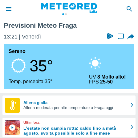
 di Huesca
Fraga
Previsioni Meteo Fraga
tiva
rivacy
13:21
Venerdì
...
ti di
net
Sereno
net)
35°
i
 da
nisti per
UV
8 Molto alto!
 che le
Temp. percepita 35°
FPS
25-50
ioni
iano di
È
Allerta gialla
 a
Allerta moderata per alte temperature a Fraga oggi
ito Web
do le
Ultim'ora.
opzioni:
L’estate non cambia rotta: caldo fino a metà
agosto, svolta possibile solo a fine mese
 i