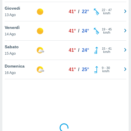
Giovedi
sui cookie
22
-
47
41°
/
22°
km/h
13 Ago
e il tuo
 in
Venerdì
19
-
45
41°
/
24°
o
km/h
14 Ago
 il
Sabato
azioni
15
-
41
41°
/
24°
km/h
15 Ago
kie
re
le a piè
Domenica
9
-
30
41°
/
25°
 del
km/h
16 Ago
to web.
ATIVA,
e
gie
i cookie
ccetti
zione dei