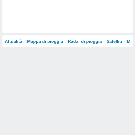
i nostri
artner
Attualità
Mappa di pioggia
Radar di pioggia
Satelliti
Mod