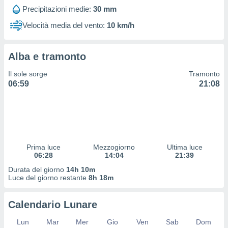
 profili
Precipitazioni medie:
30 mm
lezione
cità
Velocità media del vento:
10 km/h
izzata,
fili per
Alba e tramonto
izzazione
nuti,
Il sole sorge
Tramonto
 profili
06:59
21:08
lezione
uti
zzati,
 le
ni degli
 misurare
Prima luce
Mezzogiorno
Ultima luce
zioni dei
06:28
14:04
21:39
,
ere il
Durata del giorno
14h 10m
Luce del giorno restante
8h 18m
so
he o la
Calendario Lunare
ione di
enienti
Lun
Mar
Mer
Gio
Ven
Sab
Dom
diverse,