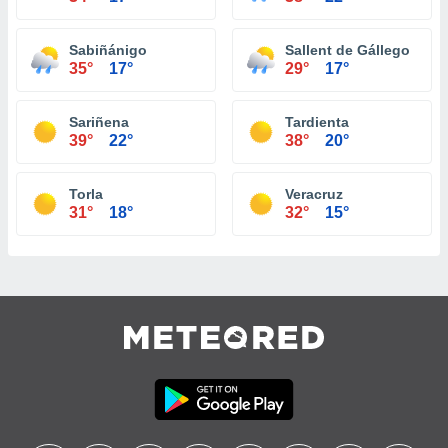
Sabiñánigo
Sallent de Gállego
35°
17°
29°
17°
Sariñena
Tardienta
39°
22°
38°
20°
Torla
Veracruz
31°
18°
32°
15°