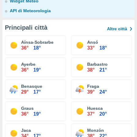
Widget Meteo
API di Meteorologia
Principali città
Altre città
Aínsa-Sobrarbe
Ansó
36°
18°
33°
18°
Ayerbe
Barbastro
36°
19°
38°
21°
Benasque
Fraga
29°
17°
39°
24°
Graus
Huesca
36°
19°
37°
20°
Jaca
Monzón
34°
17°
38°
22°