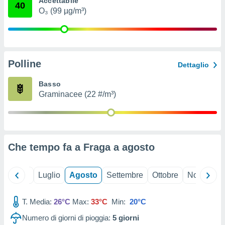
Accettabile
40
ioni
" o
O₃ (99 µg/m³)
tra
sui cookie
o sito
Polline
nostri
Dettaglio
mo il
Basso
te
Graminacee (22 #/m³)
ento dei
re
ioni su
vo e/o
Che tempo fa a Fraga a
agosto
i,
 dati
er la
Giugno
Luglio
Agosto
Settembre
Ottobre
Novembre
 della
à, creare
r la
T. Media:
26°C
Max:
33°C
Min:
20°C
à
Numero di giorni di pioggia:
5
giorni
izzata,