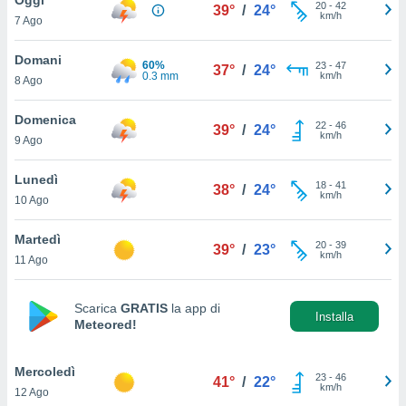
a", è
20
-
42
39°
/
24°
km/h
7 Ago
al sito
ettando
Domani
60%
23
-
47
37°
/
24°
zione di
0.3 mm
km/h
8 Ago
okie,
dei nostri
Domenica
22
-
46
che ci
39°
/
24°
km/h
9 Ago
no di
 e
e il
Lunedì
18
-
41
38°
/
24°
amento
km/h
10 Ago
 Web,
i
Martedì
20
-
39
re un
39°
/
23°
km/h
11 Ago
pecifico
arti la
à o
Scarica
GRATIS
la app di
i
Installa
Meteored!
zzati
 di esso.
sultare
Mercoledì
23
-
46
41°
/
22°
km/h
12 Ago
oni nella