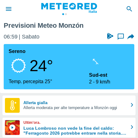
 di Huesca
Monzón
Previsioni Meteo Monzón
tiva
rivacy
06:59
Sabato
...
ti di
net
Sereno
net)
24°
i
 da
nisti per
Sud-est
 che le
Temp. percepita 25°
2
9 km/h
ioni
iano di
È
Allerta gialla
 a
Allerta moderata per alte temperature a Monzón oggi
ito Web
do le
Ultim'ora.
opzioni:
Luca Lombroso non vede la fine del caldo:
"Ferragosto 2026 potrebbe entrare nella storia.
 i