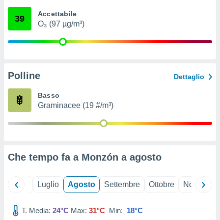
ioni
" o
Accettabile
tra
39
O₃ (97 µg/m³)
sui cookie
o sito
nostri
Polline
Dettaglio
mo il
te
Basso
ento dei
Graminacee (19 #/m³)
re
ioni su
vo e/o
i,
Che tempo fa a Monzón a
agosto
 dati
er la
 della
Giugno
Luglio
Agosto
Settembre
Ottobre
Novembre
à, creare
r la
à
T. Media:
24°C
Max:
31°C
Min:
18°C
izzata,