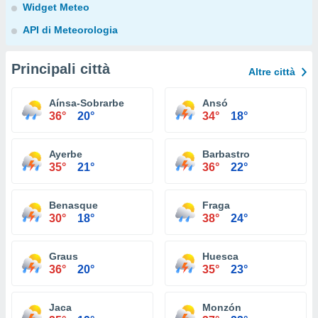
Widget Meteo
API di Meteorologia
Principali città
Altre città
Aínsa-Sobrarbe
Ansó
36°
20°
34°
18°
Ayerbe
Barbastro
35°
21°
36°
22°
Benasque
Fraga
30°
18°
38°
24°
Graus
Huesca
36°
20°
35°
23°
Jaca
Monzón