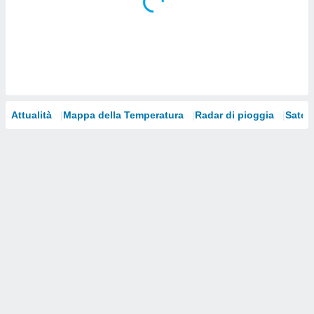
i nostri
artner
Attualità
Mappa della Temperatura
Radar di pioggia
Satelli