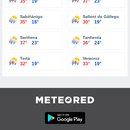
35°
19°
37°
23°
Sabiñánigo
Sallent de Gállego
35°
18°
30°
19°
Sariñena
Tardienta
37°
23°
36°
24°
Torla
Veracruz
32°
19°
33°
19°