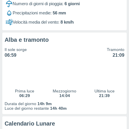
 profili
Numero di giorni di pioggia:
6
giorni
lezione
Precipitazioni medie:
56 mm
cità
izzata,
Velocità media del vento:
8 km/h
fili per
izzazione
Alba e tramonto
nuti,
 profili
Il sole sorge
Tramonto
lezione
06:59
21:09
uti
zzati,
 le
ni degli
 misurare
zioni dei
,
Prima luce
Mezzogiorno
Ultima luce
06:29
14:04
21:39
ere il
Durata del giorno
14h 9m
so
Luce del giorno restante
14h 40m
he o la
ione di
Calendario Lunare
enienti
diverse,