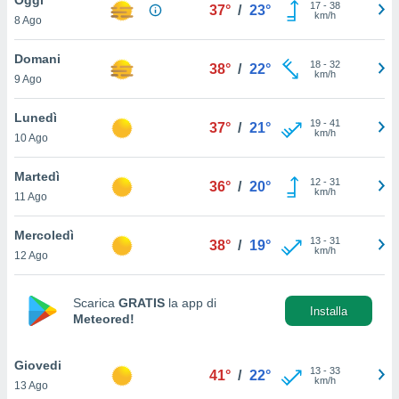
a", è
17
-
38
37°
/
23°
km/h
8 Ago
al sito
ettando
Domani
18
-
32
38°
/
22°
zione di
km/h
9 Ago
okie,
dei nostri
Lunedì
19
-
41
che ci
37°
/
21°
km/h
10 Ago
no di
 e
e il
Martedì
12
-
31
36°
/
20°
amento
km/h
11 Ago
 Web,
i
Mercoledì
13
-
31
re un
38°
/
19°
km/h
12 Ago
pecifico
arti la
à o
Scarica
GRATIS
la app di
i
Installa
Meteored!
zzati
 di esso.
sultare
Giovedi
13
-
33
41°
/
22°
km/h
13 Ago
oni nella