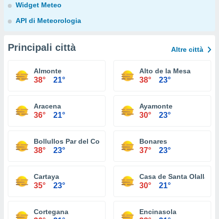
Widget Meteo
API di Meteorologia
Principali città
Altre città
Almonte
Alto de la Mesa
38°
21°
38°
23°
Aracena
Ayamonte
36°
21°
30°
23°
Bollullos Par del Condado
Bonares
38°
23°
37°
23°
Cartaya
Casa de Santa Olalla
35°
23°
30°
21°
Cortegana
Encinasola