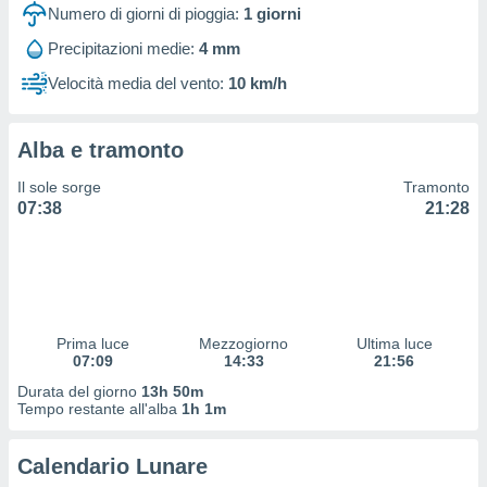
 profili
Numero di giorni di pioggia:
1
giorni
lezione
Precipitazioni medie:
4 mm
cità
izzata,
Velocità media del vento:
10 km/h
fili per
izzazione
Alba e tramonto
nuti,
 profili
Il sole sorge
Tramonto
lezione
07:38
21:28
uti
zzati,
 le
ni degli
 misurare
zioni dei
,
Prima luce
Mezzogiorno
Ultima luce
07:09
14:33
21:56
ere il
Durata del giorno
13h 50m
so
Tempo restante all'alba
1h 1m
he o la
ione di
Calendario Lunare
enienti
diverse,