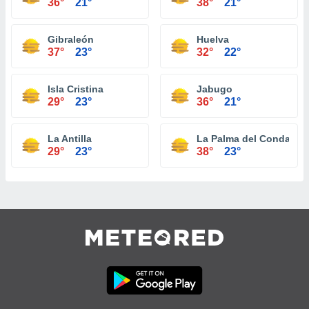
36°
21°
38°
21°
Gibraleón
Huelva
37°
23°
32°
22°
Isla Cristina
Jabugo
29°
23°
36°
21°
La Antilla
La Palma del Condado
29°
23°
38°
23°