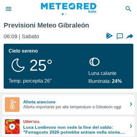
Previsioni Meteo Gibraleón
tiva
rivacy
06:09
Sabato
...
ti di
net
Cielo sereno
net)
25°
i
 da
nisti per
Luna calante
 che le
Temp. percepita 26°
Illuminata:
24%
ioni
iano di
È
Allerta arancione
 a
Allerta importante per alte temperature a Gibraleón oggi
ito Web
do le
Ultim'ora.
opzioni:
Luca Lombroso non vede la fine del caldo:
"Ferragosto 2026 potrebbe entrare nella storia.
 i