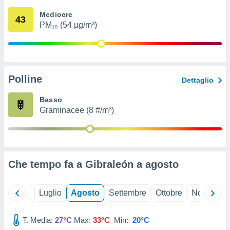
ioni
" o
Mediocre
tra
43
PM₁₀ (54 µg/m³)
sui cookie
o sito
nostri
Polline
Dettaglio
mo il
te
Basso
ento dei
Graminacee (8 #/m³)
re
ioni su
vo e/o
i,
Che tempo fa a Gibraleón a
agosto
 dati
er la
 della
Giugno
Luglio
Agosto
Settembre
Ottobre
Novembre
à, creare
r la
à
T. Media:
27°C
Max:
33°C
Min:
20°C
izzata,