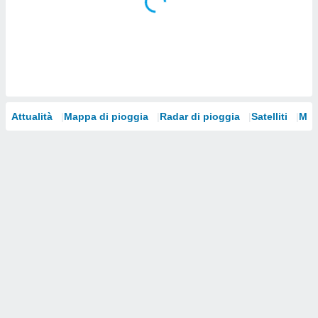
i nostri
artner
Attualità
Mappa di pioggia
Radar di pioggia
Satelliti
Mod