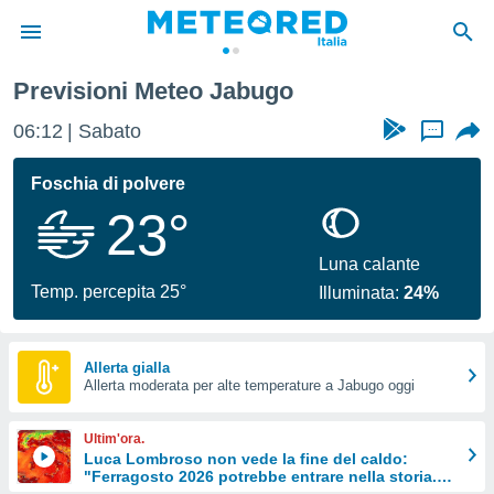
Previsioni Meteo Jabugo
tiva
rivacy
06:12
Sabato
...
ti di
net
Foschia di polvere
net)
23°
i
 da
nisti per
Luna calante
 che le
Temp. percepita 25°
Illuminata:
24%
ioni
iano di
È
Allerta gialla
 a
Allerta moderata per alte temperature a Jabugo oggi
ito Web
do le
Ultim'ora.
opzioni:
Luca Lombroso non vede la fine del caldo:
"Ferragosto 2026 potrebbe entrare nella storia.
 i