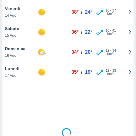
Venerdì
sui cookie
16
-
37
38°
/
24°
km/h
14 Ago
e il tuo
 in
Sabato
16
-
41
36°
/
22°
o
km/h
15 Ago
 il
Domenica
azioni
12
-
34
34°
/
20°
km/h
16 Ago
kie
re
le a piè
Lunedì
12
-
33
35°
/
19°
 del
km/h
17 Ago
to web.
ATIVA,
e
gie
i cookie
ccetti
zione dei