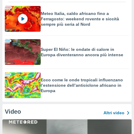
Meteo Italia, caldo africano fino a
Ferragosto: weekend rovente e siccità
sempre più seria al Nord
Super El Niño: le ondate di calore in
Europa diventeranno ancora più intense
Ecco come le onde tropicali influenzano
l’estensione dell’anticiclone africano in
Europa
Video
Altri video