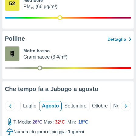
Mediocre
52
ioni
" o
PM₁₀ (66 µg/m³)
tra
sui cookie
o sito
Polline
nostri
Dettaglio
mo il
Molto basso
te
Graminacee (3 #/m³)
ento dei
re
ioni su
vo e/o
Che tempo fa a Jabugo a
agosto
i,
 dati
er la
Giugno
Luglio
Agosto
Settembre
Ottobre
Novembre
 della
à, creare
r la
T. Media:
26°C
Max:
32°C
Min:
18°C
à
Numero di giorni di pioggia:
1
giorni
izzata,