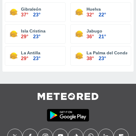
Gibraleón
Huelva
37°
23°
32°
22°
Isla Cristina
Jabugo
29°
23°
36°
21°
La Antilla
La Palma del Condado
29°
23°
38°
23°