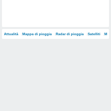
i nostri
artner
Attualità
Mappa di pioggia
Radar di pioggia
Satelliti
Mod