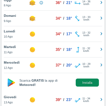
a", è
14
-
36
36°
/
21°
km/h
8 Ago
al sito
ettando
Domani
13
-
33
34°
/
18°
zione di
km/h
9 Ago
okie,
dei nostri
Lunedì
13
-
32
che ci
34°
/
17°
km/h
10 Ago
no di
 e
e il
Martedì
11
-
32
35°
/
18°
amento
km/h
11 Ago
 Web,
i
Mercoledì
10
-
29
re un
37°
/
20°
km/h
12 Ago
pecifico
arti la
à o
Scarica
GRATIS
la app di
i
Installa
Meteored!
zzati
 di esso.
sultare
Giovedi
11
-
34
39°
/
23°
km/h
13 Ago
oni nella