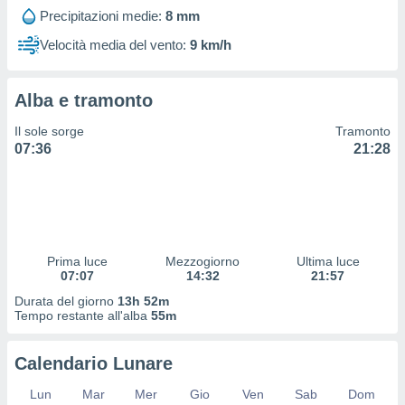
 profili
Precipitazioni medie:
8 mm
lezione
cità
Velocità media del vento:
9 km/h
izzata,
fili per
Alba e tramonto
izzazione
nuti,
Il sole sorge
Tramonto
 profili
07:36
21:28
lezione
uti
zzati,
 le
ni degli
 misurare
Prima luce
Mezzogiorno
Ultima luce
zioni dei
07:07
14:32
21:57
,
ere il
Durata del giorno
13h 52m
Tempo restante all'alba
55m
so
he o la
Calendario Lunare
ione di
enienti
Lun
Mar
Mer
Gio
Ven
Sab
Dom
diverse,