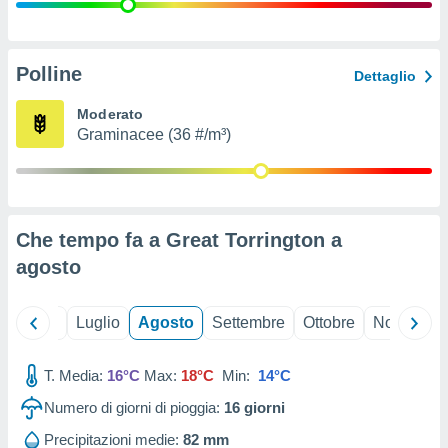
ioni
" o
tra
sui cookie
o sito
Polline
Dettaglio
Moderato
nostri
Graminacee (36 #/m³)
mo il
te
ento dei
Che tempo fa a Great Torrington a
re
agosto
ioni su
vo e/o
i,
Giugno
Luglio
Agosto
Settembre
Ottobre
Novembre
 dati
er la
 della
T. Media:
16°C
Max:
18°C
Min:
14°C
à, creare
r la
Numero di giorni di pioggia:
16
giorni
à
izzata,
Precipitazioni medie:
82 mm