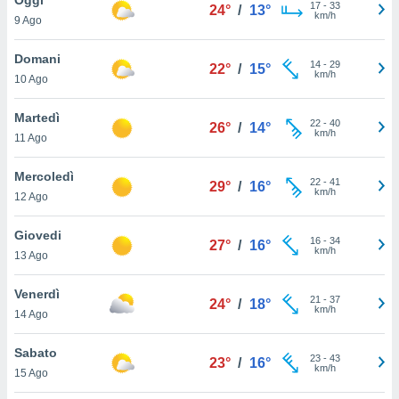
a", è
17
-
33
24°
/
13°
km/h
9 Ago
al sito
ettando
Domani
14
-
29
22°
/
15°
zione di
km/h
10 Ago
okie,
dei nostri
Martedì
22
-
40
che ci
26°
/
14°
km/h
11 Ago
no di
 e
e il
Mercoledì
22
-
41
29°
/
16°
amento
km/h
12 Ago
 Web,
i
Giovedi
16
-
34
re un
27°
/
16°
km/h
13 Ago
pecifico
arti la
Venerdì
à o
21
-
37
24°
/
18°
km/h
i
14 Ago
zzati
 di esso.
Sabato
23
-
43
sultare
23°
/
16°
km/h
15 Ago
oni nella