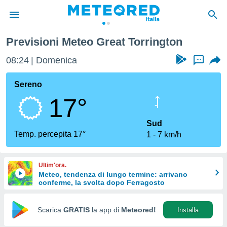
Previsioni Meteo Great Torrington
tiva
rivacy
08:24
Domenica
...
ti di
net
Sereno
net)
17°
i
 da
nisti per
Sud
 che le
Temp. percepita 17°
1
7 km/h
ioni
iano di
È
Ultim'ora.
Meteo, tendenza di lungo termine: arrivano
 a
conferme, la svolta dopo Ferragosto
ito Web
do le
opzioni:
Scarica
GRATIS
la app di
Meteored!
Installa
 i