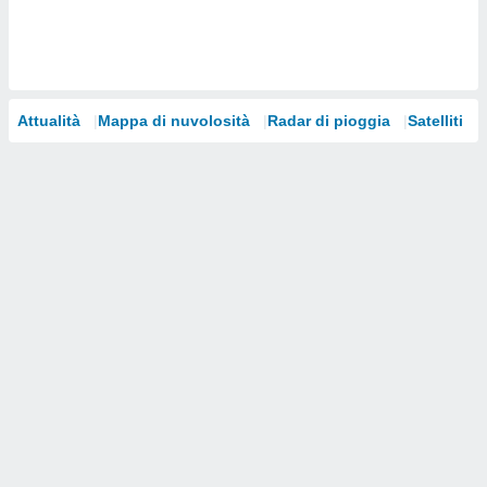
i nostri
artner
Attualità
Mappa di nuvolosità
Radar di pioggia
Satelliti