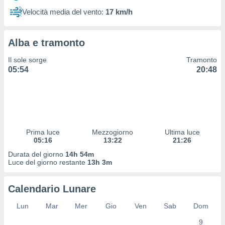
 profili
Velocità media del vento:
17 km/h
lezione
cità
izzata,
Alba e tramonto
fili per
Il sole sorge
Tramonto
izzazione
05:54
20:48
nuti,
 profili
lezione
uti
zzati,
 le
ni degli
Prima luce
Mezzogiorno
Ultima luce
 misurare
05:16
13:22
21:26
zioni dei
Durata del giorno
14h 54m
,
Luce del giorno restante
13h 3m
ere il
so
Calendario Lunare
he o la
ione di
Lun
Mar
Mer
Gio
Ven
Sab
Dom
enienti
9
diverse,