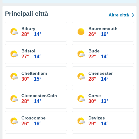
Principali città
Altre città
Bibury
Bournemouth
28°
14°
26°
16°
Bristol
Bude
27°
14°
22°
14°
Cheltenham
Cirencester
30°
15°
28°
14°
Cirencester-Coln
Corse
28°
14°
30°
13°
Croscombe
Devizes
26°
16°
29°
14°