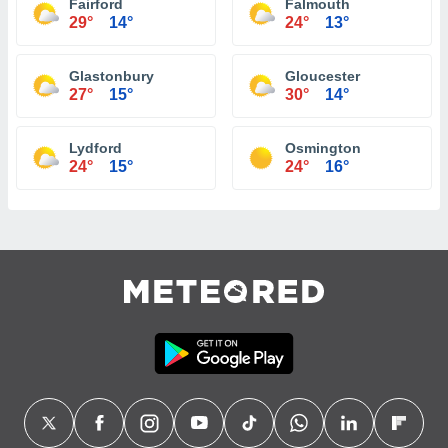
Fairford
Falmouth
29°
14°
24°
13°
Glastonbury
Gloucester
27°
15°
30°
14°
Lydford
Osmington
24°
15°
24°
16°