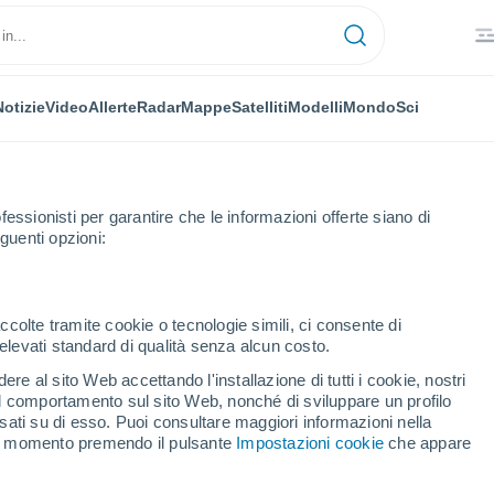
Notizie
Video
Allerte
Radar
Mappe
Satelliti
Modelli
Mondo
Sci
fessionisti per garantire che le informazioni offerte siano di
guenti opzioni:
ccolte tramite cookie o tecnologie simili, ci consente di
n elevati standard di qualità senza alcun costo.
etown - GA
re al sito Web accettando l'installazione di tutti i cookie, nostri
 il comportamento sul sito Web, nonché di sviluppare un profilo
...
asati su di esso. Puoi consultare maggiori informazioni nella
si momento premendo il pulsante
Impostazioni cookie
che appare
Per ora
Caldo umido afoso nelle
prossime ore