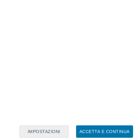
Calendario Lunare
Lun
Mar
Mer
Gio
Ven
Sab
Dom
8
9
10
11
12
13
14
15
16
17
18
19
20
21
IMPOSTAZIONI
ACCETTA E CONTINUA