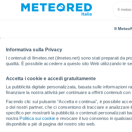
Il Meteo
Informativa sulla Privacy
I contenuti di Ilmeteo.net (ilmeteo.net) sono stati preparati da pro
qualità. È possibile accedere a questo sito Web utilizzando le se
Accetta i cookie e accedi gratuitamente
Home
Stati Uniti
Stato della Georgia
Grovetown
La pubblicità digitale personalizzata, basata sulle informazioni ra
finanziare la nostra attività per continuare a offrirti contenuti co
Previsioni Meteo Grov
Facendo clic sul pulsante "Accetta e continua", è possibile accede
o dei nostri partner, che ci consentono di tracciare e analizzare
06:18
Sabato
specifico per mostrarti la pubblicità o contenuti personalizzati b
nostra
Politica sui cookie
e revocare il tuo consenso in qualsia
disponibile a piè di pagina del nostro sito web.
Foschia