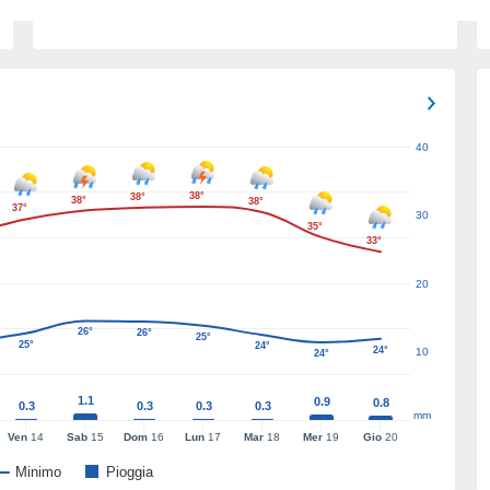
40
38°
38°
38°
38°
37°
30
35°
33°
20
26°
26°
25°
25°
24°
24°
10
24°
1.1
0.9
0.8
0.3
0.3
0.3
0.3
mm
Ven
14
Sab
15
Dom
16
Lun
17
Mar
18
Mer
19
Gio
20
Minimo
Pioggia