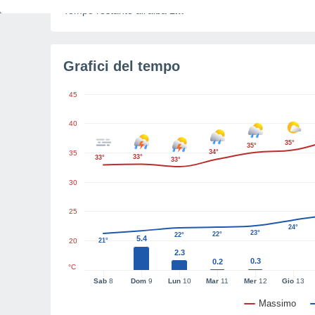
Tempo restante all'alba
1m
Grafici del tempo
45
40
35°
35°
34°
35
33°
33°
33°
30
25
24°
23°
22°
22°
5.4
20
21°
2.3
0.3
0.2
°C
Sab
8
Dom
9
Lun
10
Mar
11
Mer
12
Gio
13
Massimo