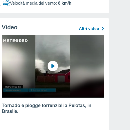
Velocità media del vento:
8 km/h
Video
Altri video
Tornado e piogge torrenziali a Pelotas, in
Brasile.