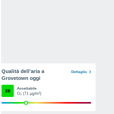
Qualità dell'aria a
Dettaglio
Grovetown oggi
Accettabile
28
O₃ (71 µg/m³)