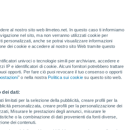
te
edere al nostro sito web ilmeteo.net. In questo caso ti informiamo
22%
avigazione nel sito, ma non verranno utilizzati cookie per
i personalizzati, anche se potrai visualizzare informazioni
azione dei cookie e accedere al nostro sito Web tramite questo
tificatori univoci o tecnologie simili per archiviare, accedere e
e?
zzi IP e identificatori di cookie. Alcuni fornitori potrebbero trattare
 puoi opporti. Per fare ciò puoi revocare il tuo consenso o opporti
pioggia
Satelliti
Modelli
ostazioni
" o nella nostra
Politica sui cookie
su questo sito web.
 dei dati:
Martedì
Mercoledì
Giovedi
Venerdì
 limitati per la selezione della pubblicità, creare profili per la
bblicità personalizzata, creare profili per la personalizzazione dei
11 Ago
12 Ago
13 Ago
14 Ago
izzati, Misurare le prestazioni degli annunci, misurare le
istiche o la combinazione di dati provenienti da fonti diverse,
ezione dei contenuti.
70%
70%
60%