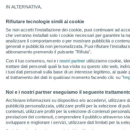
22°
IN ALTERNATIVA,
Rifiutare tecnologie simili ai cookie
Luna calan
Se non accetti l'installazione dei cookie, puoi continuare ad acc
Illuminata:
Temp. percepita 22°
che verranno installati solo i cookie necessari per garantire la n
analizzare il comportamento o per mostrare pubblicità o contenut
generali e pubblicità non personalizzata. Puoi rifiutare l'install
abbonamento premendo il pulsante "Rifiuta".
Ultim'ora.
Ondata di calore fino a Ferragosto: rischia di
Con il tuo consenso, noi e i
nostri partner
utilizziamo cookie, iden
diventare eccezionale. Svolta solo a fine mes
trattare dati personali quali la tua visita su questo sito web, indiri
i tuoi dati personali sulla base di un interesse legittimo, al quale
Il Meteo 1 - 7
Attualità
Mappa di pioggia
Radar di 
al trattamento dei dati in qualsiasi momento facendo clic su "
Imp
Noi e i nostri partner eseguiamo il seguente trattamento
Domani
Lunedì
Oggi
Archiviare informazioni su dispositivo e/o accedervi, utilizzare dati
pubblicità personalizzata, utilizzare profili per la selezione di pu
9 Ago
10 Ago
8 Ago
contenuti, utilizzare profili per la selezione di contenuti personal
prestazioni dei contenuti, comprendere il pubblico attraverso stat
sviluppare e migliorare i servizi, utilizzare dati limitati per la sel
80%
60%