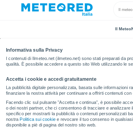
Il Meteo
Informativa sulla Privacy
I contenuti di Ilmeteo.net (ilmeteo.net) sono stati preparati da pro
qualità. È possibile accedere a questo sito Web utilizzando le se
Accetta i cookie e accedi gratuitamente
Home
Lussemburgo
Distretto di Diekirch
Harla
La pubblicità digitale personalizzata, basata sulle informazioni ra
finanziare la nostra attività per continuare a offrirti contenuti co
Previsioni Meteo Harla
Facendo clic sul pulsante "Accetta e continua", è possibile accede
o dei nostri partner, che ci consentono di tracciare e analizzare
00:14
Sabato
specifico per mostrarti la pubblicità o contenuti personalizzati b
nostra
Politica sui cookie
e revocare il tuo consenso in qualsia
disponibile a piè di pagina del nostro sito web.
Cielo sereno