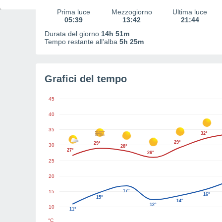
Prima luce
Mezzogiorno
Ultima luce
05:39
13:42
21:44
Durata del giorno
14h 51m
Tempo restante all'alba
5h 25m
Grafici del tempo
45
40
35
32°
29°
29°
30
28°
27°
26°
25
20
17°
15
16°
15°
14°
12°
10
11°
°C