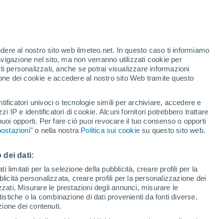
te
edere al nostro sito web ilmeteo.net. In questo caso ti informiamo
24%
avigazione nel sito, ma non verranno utilizzati cookie per
i personalizzati, anche se potrai visualizzare informazioni
azione dei cookie e accedere al nostro sito Web tramite questo
tificatori univoci o tecnologie simili per archiviare, accedere e
.
zzi IP e identificatori di cookie. Alcuni fornitori potrebbero trattare
 puoi opporti. Per fare ciò puoi revocare il tuo consenso o opporti
adar di pioggia
Satelliti
Modelli
ostazioni
" o nella nostra
Politica sui cookie
su questo sito web.
 dei dati:
Martedì
Mercoledì
Giovedi
Venerdì
 limitati per la selezione della pubblicità, creare profili per la
bblicità personalizzata, creare profili per la personalizzazione dei
11 Ago
12 Ago
13 Ago
14 Ago
izzati, Misurare le prestazioni degli annunci, misurare le
istiche o la combinazione di dati provenienti da fonti diverse,
ezione dei contenuti.