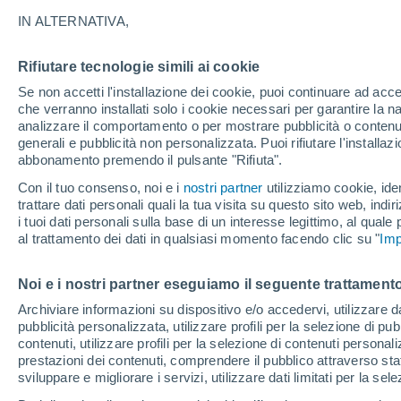
14°
IN ALTERNATIVA,
Rifiutare tecnologie simili ai cookie
Luna calan
Se non accetti l'installazione dei cookie, puoi continuare ad acc
Illuminata:
Temp. percepita 14°
che verranno installati solo i cookie necessari per garantire la n
analizzare il comportamento o per mostrare pubblicità o contenut
generali e pubblicità non personalizzata. Puoi rifiutare l'install
abbonamento premendo il pulsante "Rifiuta".
Ultim'ora.
Luca Lombroso non vede la fine del caldo:
Con il tuo consenso, noi e i
nostri partner
utilizziamo cookie, iden
"Ferragosto 2026 potrebbe entrare nella storia
trattare dati personali quali la tua visita su questo sito web, indiri
Ecco perché."
i tuoi dati personali sulla base di un interesse legittimo, al quale
Il Meteo 1 - 7
Attualità
Mappa della Temperatura
R
al trattamento dei dati in qualsiasi momento facendo clic su "
Imp
Noi e i nostri partner eseguiamo il seguente trattamento
Domani
Lunedì
Oggi
Archiviare informazioni su dispositivo e/o accedervi, utilizzare dati
pubblicità personalizzata, utilizzare profili per la selezione di pu
9 Ago
10 Ago
8 Ago
contenuti, utilizzare profili per la selezione di contenuti personal
prestazioni dei contenuti, comprendere il pubblico attraverso stat
sviluppare e migliorare i servizi, utilizzare dati limitati per la sel