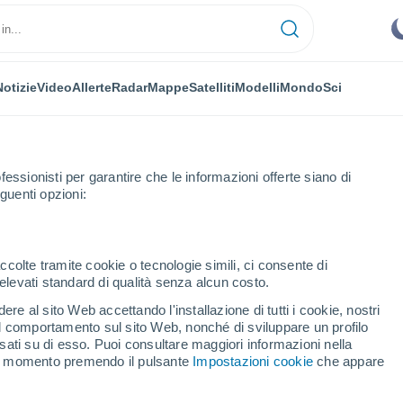
Notizie
Video
Allerte
Radar
Mappe
Satelliti
Modelli
Mondo
Sci
fessionisti per garantire che le informazioni offerte siano di
guenti opzioni:
nge
ccolte tramite cookie o tecnologie simili, ci consente di
n elevati standard di qualità senza alcun costo.
nge
re al sito Web accettando l'installazione di tutti i cookie, nostri
 il comportamento sul sito Web, nonché di sviluppare un profilo
...
asati su di esso. Puoi consultare maggiori informazioni nella
si momento premendo il pulsante
Impostazioni cookie
che appare
Per ora
Intervalli nuvolosi nelle prossime
ore