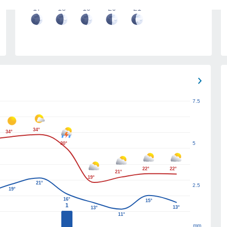
17
18
19
20
21
7.5
34°
34°
5
30°
22°
22°
21°
19°
21°
2.5
19°
16°
15°
1
13°
13°
11°
mm