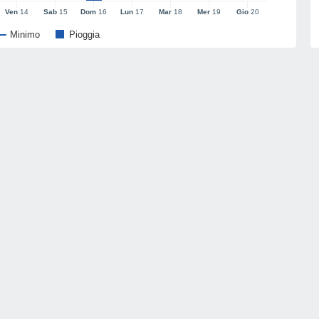
Ven
14
Sab
15
Dom
16
Lun
17
Mar
18
Mer
19
Gio
20
Minimo
Pioggia