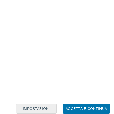
Calendario Lunare
Lun
Mar
Mer
Gio
Ven
Sab
Dom
8
9
10
11
12
13
14
15
16
IMPOSTAZIONI
ACCETTA E CONTINUA