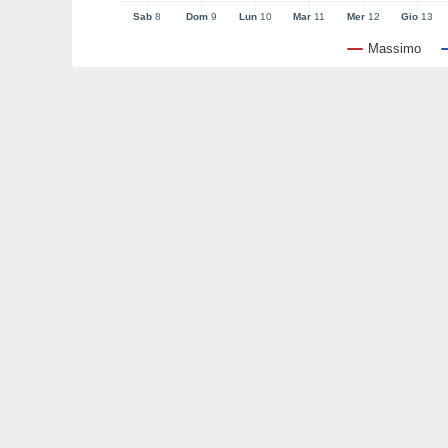
Sab
8
Dom
9
Lun
10
Mar
11
Mer
12
Gio
13
Massimo