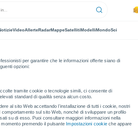
Notizie
Video
Allerte
Radar
Mappe
Satelliti
Modelli
Mondo
Sci
fessionisti per garantire che le informazioni offerte siano di
guenti opzioni:
ange
ccolte tramite cookie o tecnologie simili, ci consente di
n elevati standard di qualità senza alcun costo.
dange
re al sito Web accettando l'installazione di tutti i cookie, nostri
 il comportamento sul sito Web, nonché di sviluppare un profilo
...
asati su di esso. Puoi consultare maggiori informazioni nella
si momento premendo il pulsante
Impostazioni cookie
che appare
Per ora
Foschia di polvere nelle prossime
ore