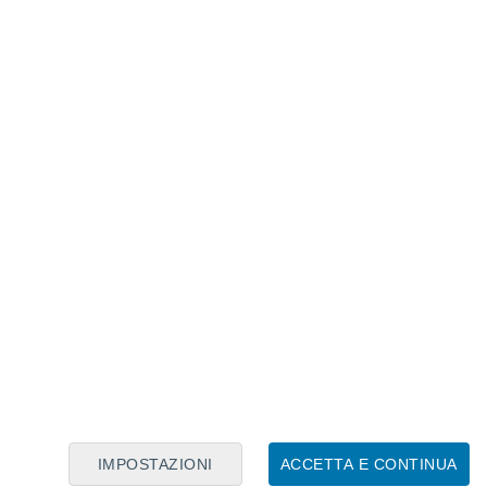
Calendario Lunare
Lun
Mar
Mer
Gio
Ven
Sab
Dom
9
10
11
12
13
14
15
16
17
18
19
20
21
22
IMPOSTAZIONI
ACCETTA E CONTINUA