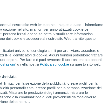
Allerta gialla
Allerta moderata per alte
temperature a Useldange oggi
o
edere al nostro sito web ilmeteo.net. In questo caso ti informiamo
avigazione nel sito, ma non verranno utilizzati cookie per
i personalizzati, anche se potrai visualizzare informazioni
azione dei cookie e accedere al nostro sito Web tramite questo
tificatori univoci o tecnologie simili per archiviare, accedere e
zzi IP e identificatori di cookie. Alcuni fornitori potrebbero trattare
 puoi opporti. Per fare ciò puoi revocare il tuo consenso o opporti
pioggia
Satelliti
Modelli
ostazioni
" o nella nostra
Politica sui cookie
su questo sito web.
 dei dati:
ercoledì
Giovedi
Venerdì
Sabato
 limitati per la selezione della pubblicità, creare profili per la
bblicità personalizzata, creare profili per la personalizzazione dei
12 Ago
13 Ago
14 Ago
15 Ago
izzati, Misurare le prestazioni degli annunci, misurare le
istiche o la combinazione di dati provenienti da fonti diverse,
ezione dei contenuti.