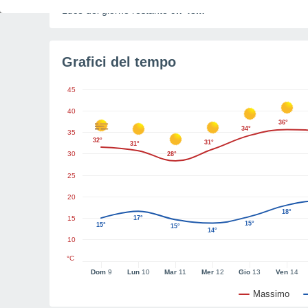
Luce del giorno restante
9h 48m
Grafici del tempo
45
40
36°
34°
35
32°
31°
31°
30
28°
25
20
18°
15
17°
15°
15°
15°
14°
10
°C
Dom
9
Lun
10
Mar
11
Mer
12
Gio
13
Ven
14
Massimo