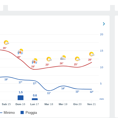
20
35°
15
30°
28°
26°
25°
25°
24°
10
19°
17°
17°
5
14°
12°
1.5
12°
11°
0.6
mm
Sab
15
Dom
16
Lun
17
Mar
18
Mer
19
Gio
20
Ven
21
Minimo
Pioggia