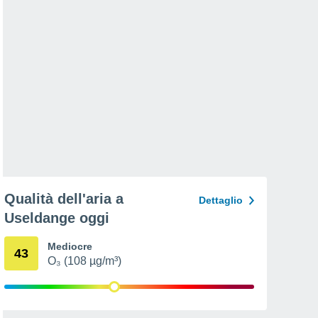
Qualità dell'aria a
Dettaglio
Useldange oggi
Mediocre
43
O₃ (108 µg/m³)