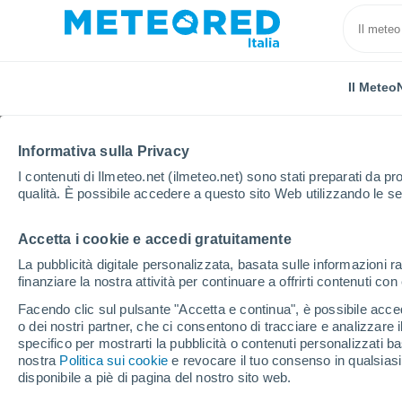
Il Meteo
Informativa sulla Privacy
I contenuti di Ilmeteo.net (ilmeteo.net) sono stati preparati da pro
qualità. È possibile accedere a questo sito Web utilizzando le se
Accetta i cookie e accedi gratuitamente
Home
Lussemburgo
Distretto di Diekirch
Useld
La pubblicità digitale personalizzata, basata sulle informazioni ra
finanziare la nostra attività per continuare a offrirti contenuti co
Previsioni Meteo Usel
Facendo clic sul pulsante "Accetta e continua", è possibile accede
o dei nostri partner, che ci consentono di tracciare e analizzare
11:53
Domenica
specifico per mostrarti la pubblicità o contenuti personalizzati b
nostra
Politica sui cookie
e revocare il tuo consenso in qualsia
disponibile a piè di pagina del nostro sito web.
Foschia di polvere