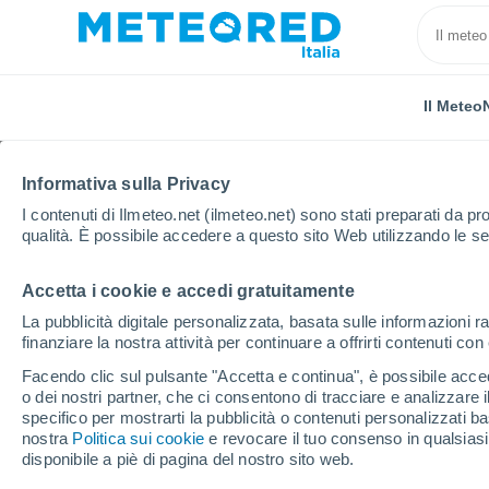
Il Meteo
Informativa sulla Privacy
I contenuti di Ilmeteo.net (ilmeteo.net) sono stati preparati da pro
qualità. È possibile accedere a questo sito Web utilizzando le se
Accetta i cookie e accedi gratuitamente
Home
Lussemburgo
Distretto di Diekirch
Weis
La pubblicità digitale personalizzata, basata sulle informazioni ra
finanziare la nostra attività per continuare a offrirti contenuti co
Previsioni Meteo Wei
Facendo clic sul pulsante "Accetta e continua", è possibile accede
o dei nostri partner, che ci consentono di tracciare e analizzare
21:12
Venerdì
specifico per mostrarti la pubblicità o contenuti personalizzati b
nostra
Politica sui cookie
e revocare il tuo consenso in qualsia
disponibile a piè di pagina del nostro sito web.
Sereno