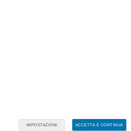
Calendario Lunare
Lun
Mar
Mer
Gio
Ven
Sab
Dom
7
8
9
10
11
12
13
14
15
16
17
18
19
20
IMPOSTAZIONI
ACCETTA E CONTINUA