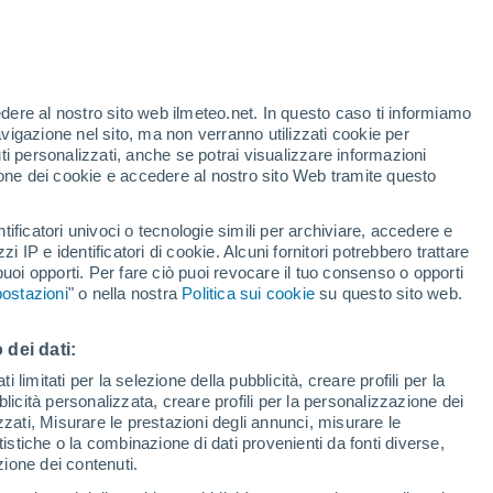
edere al nostro sito web ilmeteo.net. In questo caso ti informiamo
/h
avigazione nel sito, ma non verranno utilizzati cookie per
i personalizzati, anche se potrai visualizzare informazioni
azione dei cookie e accedere al nostro sito Web tramite questo
tificatori univoci o tecnologie simili per archiviare, accedere e
.
zzi IP e identificatori di cookie. Alcuni fornitori potrebbero trattare
 puoi opporti. Per fare ciò puoi revocare il tuo consenso o opporti
adar di pioggia
Satelliti
Modelli
ostazioni
" o nella nostra
Politica sui cookie
su questo sito web.
 dei dati:
Lunedì
Martedì
Mercoledì
Giovedi
 limitati per la selezione della pubblicità, creare profili per la
bblicità personalizzata, creare profili per la personalizzazione dei
10 Ago
11 Ago
12 Ago
13 Ago
izzati, Misurare le prestazioni degli annunci, misurare le
istiche o la combinazione di dati provenienti da fonti diverse,
ezione dei contenuti.