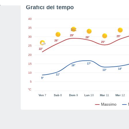
Grafici del tempo
40
35
29°
29°
30
28°
26°
25°
25
22°
20
15
17°
16°
14°
13°
10
11°
9°
5
°C
Ven
7
Sab
8
Dom
9
Lun
10
Mar
11
Mer
12
Massimo