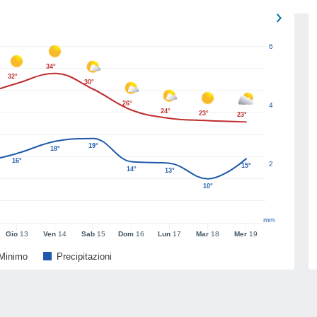
6
34°
32°
30°
26°
4
24°
23°
23°
19°
18°
16°
2
15°
14°
13°
10°
mm
Gio
13
Ven
14
Sab
15
Dom
16
Lun
17
Mar
18
Mer
19
Minimo
Precipitazioni