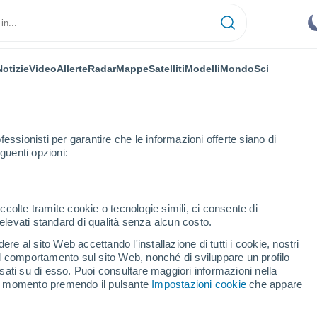
Notizie
Video
Allerte
Radar
Mappe
Satelliti
Modelli
Mondo
Sci
fessionisti per garantire che le informazioni offerte siano di
guenti opzioni:
wampach
ccolte tramite cookie o tecnologie simili, ci consente di
n elevati standard di qualità senza alcun costo.
swampach
re al sito Web accettando l'installazione di tutti i cookie, nostri
 il comportamento sul sito Web, nonché di sviluppare un profilo
...
asati su di esso. Puoi consultare maggiori informazioni nella
si momento premendo il pulsante
Impostazioni cookie
che appare
Per ora
Cielo sereno nelle prossime ore