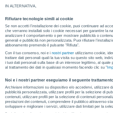
17°
IN ALTERNATIVA,
Rifiutare tecnologie simili ai cookie
Nord
Se non accetti l'installazione dei cookie, puoi continuare ad acc
Temp. percepita 17°
10
-
26 km
che verranno installati solo i cookie necessari per garantire la n
analizzare il comportamento o per mostrare pubblicità o contenut
generali e pubblicità non personalizzata. Puoi rifiutare l'install
abbonamento premendo il pulsante "Rifiuta".
Ultim'ora.
Luca Lombroso non vede la fine del caldo:
Con il tuo consenso, noi e i
nostri partner
utilizziamo cookie, iden
"Ferragosto 2026 potrebbe entrare nella storia
trattare dati personali quali la tua visita su questo sito web, indiri
Ecco perché."
i tuoi dati personali sulla base di un interesse legittimo, al quale
Il Meteo 1 - 7
Attualità
Mappa della Temperatura
R
al trattamento dei dati in qualsiasi momento facendo clic su "
Imp
Noi e i nostri partner eseguiamo il seguente trattamento
Domani
Domenica
Oggi
Archiviare informazioni su dispositivo e/o accedervi, utilizzare dati
pubblicità personalizzata, utilizzare profili per la selezione di pu
8 Ago
9 Ago
7 Ago
contenuti, utilizzare profili per la selezione di contenuti personal
prestazioni dei contenuti, comprendere il pubblico attraverso stat
sviluppare e migliorare i servizi, utilizzare dati limitati per la sel