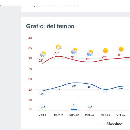
Tempo restante all'alba
3h 47m
Grafici del tempo
40
35
31°
30°
29°
29°
30
28°
28°
25
20
18°
18°
15
17°
16°
15°
14°
10
1
0.2
0.2
°C
Sab
8
Dom
9
Lun
10
Mar
11
Mer
12
Gio
13
Massimo