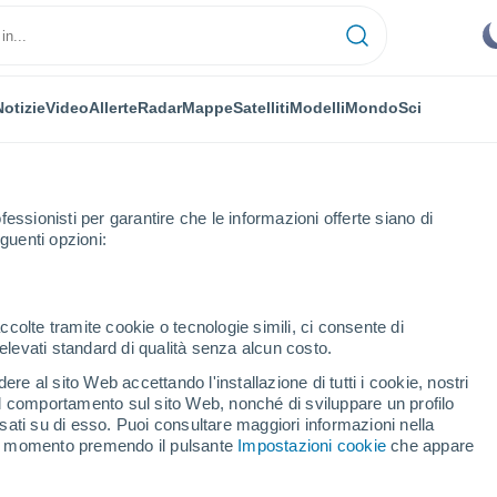
Notizie
Video
Allerte
Radar
Mappe
Satelliti
Modelli
Mondo
Sci
fessionisti per garantire che le informazioni offerte siano di
guenti opzioni:
ccolte tramite cookie o tecnologie simili, ci consente di
n elevati standard di qualità senza alcun costo.
au
re al sito Web accettando l'installazione di tutti i cookie, nostri
 il comportamento sul sito Web, nonché di sviluppare un profilo
...
asati su di esso. Puoi consultare maggiori informazioni nella
si momento premendo il pulsante
Impostazioni cookie
che appare
Per ora
Cielo sereno nelle prossime ore