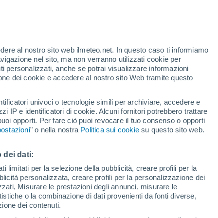
te
edere al nostro sito web ilmeteo.net. In questo caso ti informiamo
24%
avigazione nel sito, ma non verranno utilizzati cookie per
i personalizzati, anche se potrai visualizzare informazioni
azione dei cookie e accedere al nostro sito Web tramite questo
tificatori univoci o tecnologie simili per archiviare, accedere e
.
zzi IP e identificatori di cookie. Alcuni fornitori potrebbero trattare
 puoi opporti. Per fare ciò puoi revocare il tuo consenso o opporti
adar di pioggia
Satelliti
Modelli
ostazioni
" o nella nostra
Politica sui cookie
su questo sito web.
 dei dati:
Martedì
Mercoledì
Giovedi
Venerdì
 limitati per la selezione della pubblicità, creare profili per la
bblicità personalizzata, creare profili per la personalizzazione dei
11 Ago
12 Ago
13 Ago
14 Ago
izzati, Misurare le prestazioni degli annunci, misurare le
istiche o la combinazione di dati provenienti da fonti diverse,
ezione dei contenuti.
50%