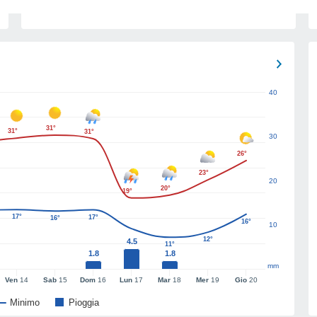
40
31°
31°
31°
30
26°
23°
20
20°
19°
17°
17°
16°
16°
10
12°
4.5
11°
1.8
1.8
mm
Ven
14
Sab
15
Dom
16
Lun
17
Mar
18
Mer
19
Gio
20
Minimo
Pioggia