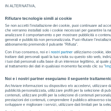
15°
IN ALTERNATIVA,
Rifiutare tecnologie simili ai cookie
Luna calan
Se non accetti l'installazione dei cookie, puoi continuare ad acc
Illuminata:
Temp. percepita 15°
che verranno installati solo i cookie necessari per garantire la n
analizzare il comportamento o per mostrare pubblicità o contenut
generali e pubblicità non personalizzata. Puoi rifiutare l'install
abbonamento premendo il pulsante "Rifiuta".
Ultim'ora.
Luca Lombroso non vede la fine del caldo:
Con il tuo consenso, noi e i
nostri partner
utilizziamo cookie, iden
"Ferragosto 2026 potrebbe entrare nella storia
trattare dati personali quali la tua visita su questo sito web, indiri
Ecco perché."
i tuoi dati personali sulla base di un interesse legittimo, al quale
Il Meteo 1 - 7
Attualità
Mappa della Temperatura
R
al trattamento dei dati in qualsiasi momento facendo clic su "
Imp
Noi e i nostri partner eseguiamo il seguente trattamento
Domani
Lunedì
Oggi
Archiviare informazioni su dispositivo e/o accedervi, utilizzare dati
pubblicità personalizzata, utilizzare profili per la selezione di pu
9 Ago
10 Ago
8 Ago
contenuti, utilizzare profili per la selezione di contenuti personal
prestazioni dei contenuti, comprendere il pubblico attraverso stat
sviluppare e migliorare i servizi, utilizzare dati limitati per la sel
60%
90%