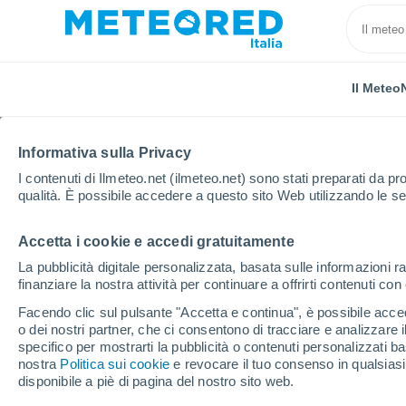
Il Meteo
Informativa sulla Privacy
I contenuti di Ilmeteo.net (ilmeteo.net) sono stati preparati da pro
qualità. È possibile accedere a questo sito Web utilizzando le se
Accetta i cookie e accedi gratuitamente
Home
Austria
Vorarlberg
Hittisau
La pubblicità digitale personalizzata, basata sulle informazioni ra
finanziare la nostra attività per continuare a offrirti contenuti co
Previsioni Meteo Hittis
Facendo clic sul pulsante "Accetta e continua", è possibile accede
o dei nostri partner, che ci consentono di tracciare e analizzare
01:45
Sabato
specifico per mostrarti la pubblicità o contenuti personalizzati b
nostra
Politica sui cookie
e revocare il tuo consenso in qualsia
disponibile a piè di pagina del nostro sito web.
Cielo sereno