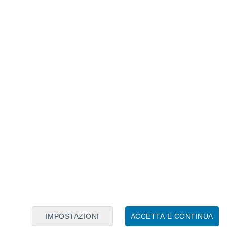
Calendario Lunare
Lun
Mar
Mer
Gio
Ven
Sab
Dom
8
9
10
11
12
13
14
15
16
17
18
19
20
21
IMPOSTAZIONI
ACCETTA E CONTINUA