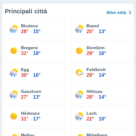
Principali città
Altre città
Bludenz
Brand
28°
15°
25°
13°
Bregenz
Dornbirn
31°
18°
29°
16°
Egg
Feldkirch
30°
16°
28°
14°
Gaschurn
Hittisau
27°
13°
28°
14°
Hörbranz
Lech
31°
17°
22°
10°
Mellau
Mittelberg