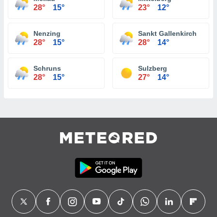
28°
15°
23°
12°
Nenzing
Sankt Gallenkirch
28°
15°
28°
14°
Schruns
Sulzberg
28°
15°
27°
14°