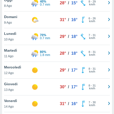
40%
a", è
8
-
29
28°
/
15°
0.7 mm
km/h
8 Ago
al sito
ettando
Domani
6
-
26
31°
/
16°
zione di
km/h
9 Ago
okie,
dei nostri
Lunedì
70%
7
-
31
che ci
29°
/
18°
0.7 mm
km/h
10 Ago
no di
 e
e il
Martedì
80%
8
-
31
28°
/
18°
amento
1.8 mm
km/h
11 Ago
 Web,
i
Mercoledì
8
-
31
re un
29°
/
17°
km/h
12 Ago
pecifico
arti la
Giovedi
à o
8
-
31
30°
/
17°
km/h
i
13 Ago
zzati
 di esso.
Venerdì
7
-
30
sultare
31°
/
16°
km/h
14 Ago
oni nella