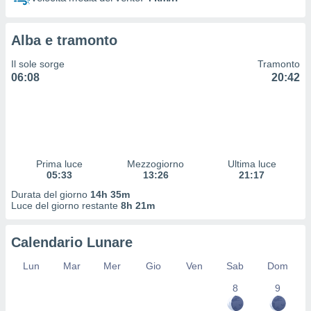
 profili
lezione
cità
Alba e tramonto
izzata,
fili per
Il sole sorge
Tramonto
06:08
20:42
izzazione
nuti,
 profili
lezione
uti
zzati,
Prima luce
Mezzogiorno
Ultima luce
 le
05:33
13:26
21:17
ni degli
 misurare
Durata del giorno
14h 35m
zioni dei
Luce del giorno restante
8h 21m
,
ere il
Calendario Lunare
so
Lun
Mar
Mer
Gio
Ven
Sab
Dom
he o la
ione di
8
9
enienti
diverse,