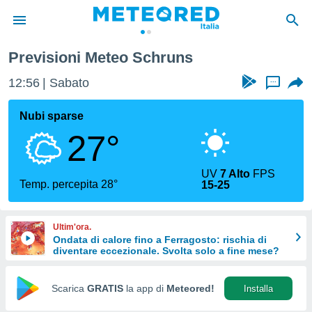
Previsioni Meteo Schruns
tiva
rivacy
12:56
Sabato
...
ti di
net
Nubi sparse
net)
27°
i
 da
nisti per
UV
7 Alto
FPS
 che le
Temp. percepita 28°
15-25
ioni
iano di
È
Ultim'ora.
Ondata di calore fino a Ferragosto: rischia di
 a
diventare eccezionale. Svolta solo a fine mese?
ito Web
do le
opzioni:
Scarica
GRATIS
la app di
Meteored!
Installa
 i