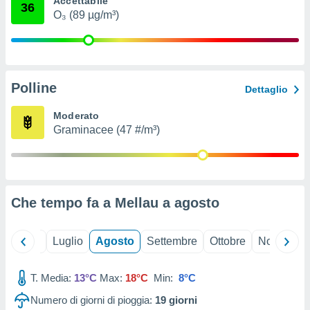
Accettabile
36
ioni
" o
O₃ (89 µg/m³)
tra
sui cookie
o sito
Polline
nostri
Dettaglio
mo il
Moderato
te
Graminacee (47 #/m³)
ento dei
re
ioni su
vo e/o
Che tempo fa a Mellau a
agosto
i,
 dati
er la
Giugno
Luglio
Agosto
Settembre
Ottobre
Novembre
 della
à, creare
r la
T. Media:
13°C
Max:
18°C
Min:
8°C
à
Numero di giorni di pioggia:
19
giorni
izzata,