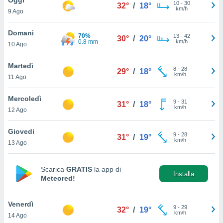
a", è
10
-
30
32°
/
18°
km/h
9 Ago
al sito
ettando
Domani
70%
13
-
42
30°
/
20°
zione di
0.8 mm
km/h
10 Ago
okie,
dei nostri
Martedì
8
-
28
che ci
29°
/
18°
km/h
11 Ago
no di
 e
e il
Mercoledì
9
-
31
31°
/
18°
amento
km/h
12 Ago
 Web,
i
Giovedi
9
-
28
re un
31°
/
19°
km/h
13 Ago
pecifico
arti la
à o
Scarica
GRATIS
la app di
i
Installa
Meteored!
zzati
 di esso.
sultare
Venerdì
9
-
29
32°
/
19°
km/h
14 Ago
oni nella