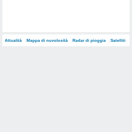
i nostri
artner
Attualità
Mappa di nuvolosità
Radar di pioggia
Satelliti