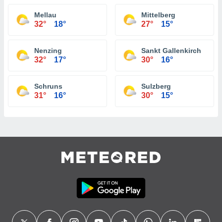
Mellau
Mittelberg
32°
18°
27°
15°
Nenzing
Sankt Gallenkirch
32°
17°
30°
16°
Schruns
Sulzberg
31°
16°
30°
15°