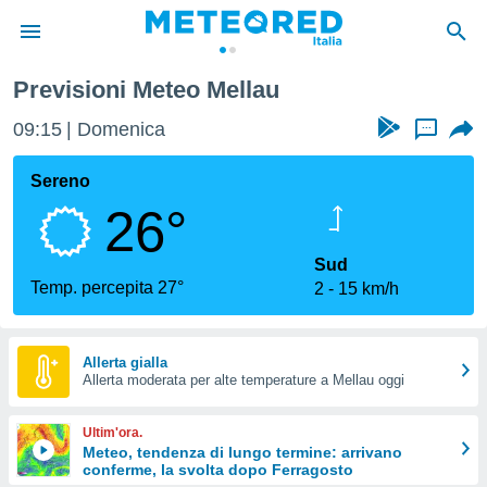
Previsioni Meteo Mellau
tiva
rivacy
09:15
Domenica
...
ti di
net
Sereno
net)
26°
i
 da
nisti per
Sud
 che le
Temp. percepita 27°
2
15 km/h
ioni
iano di
È
Allerta gialla
 a
Allerta moderata per alte temperature a Mellau oggi
ito Web
do le
Ultim'ora.
opzioni:
Meteo, tendenza di lungo termine: arrivano
conferme, la svolta dopo Ferragosto
 i