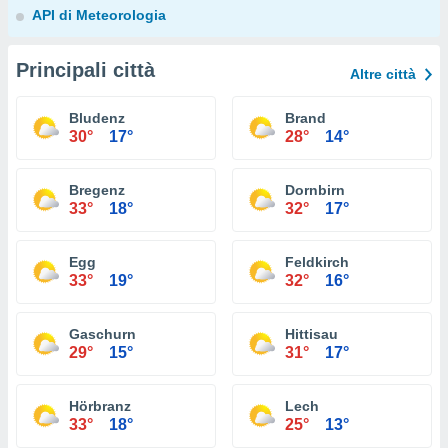
API di Meteorologia
Principali città
Altre città
Bludenz
Brand
30°
17°
28°
14°
Bregenz
Dornbirn
33°
18°
32°
17°
Egg
Feldkirch
33°
19°
32°
16°
Gaschurn
Hittisau
29°
15°
31°
17°
Hörbranz
Lech
33°
18°
25°
13°