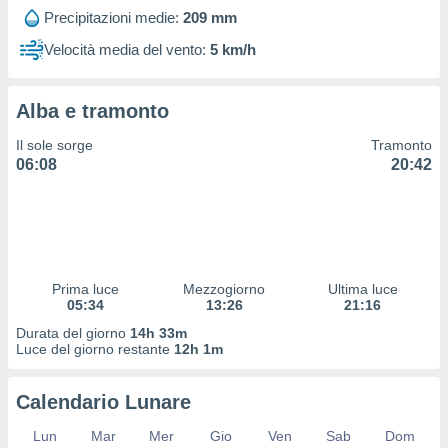
 profili
Precipitazioni medie:
209 mm
lezione
cità
Velocità media del vento:
5 km/h
izzata,
fili per
Alba e tramonto
izzazione
nuti,
Il sole sorge
Tramonto
 profili
06:08
20:42
lezione
uti
zzati,
 le
ni degli
 misurare
Prima luce
Mezzogiorno
Ultima luce
zioni dei
05:34
13:26
21:16
,
ere il
Durata del giorno
14h 33m
Luce del giorno restante
12h 1m
so
he o la
Calendario Lunare
ione di
enienti
Lun
Mar
Mer
Gio
Ven
Sab
Dom
diverse,