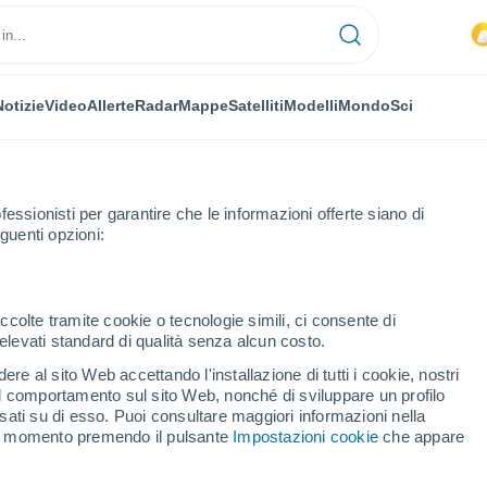
Notizie
Video
Allerte
Radar
Mappe
Satelliti
Modelli
Mondo
Sci
fessionisti per garantire che le informazioni offerte siano di
guenti opzioni:
ccolte tramite cookie o tecnologie simili, ci consente di
n elevati standard di qualità senza alcun costo.
- NE
re al sito Web accettando l'installazione di tutti i cookie, nostri
 il comportamento sul sito Web, nonché di sviluppare un profilo
...
asati su di esso. Puoi consultare maggiori informazioni nella
si momento premendo il pulsante
Impostazioni cookie
che appare
Per ora
Intervalli nuvolosi nelle prossime
ore