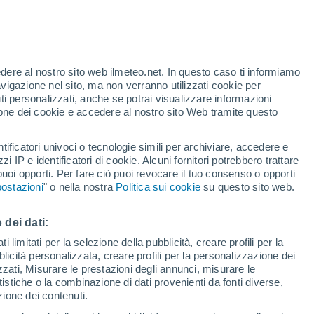
edere al nostro sito web ilmeteo.net. In questo caso ti informiamo
/h
avigazione nel sito, ma non verranno utilizzati cookie per
i personalizzati, anche se potrai visualizzare informazioni
azione dei cookie e accedere al nostro sito Web tramite questo
forti
tificatori univoci o tecnologie simili per archiviare, accedere e
zzi IP e identificatori di cookie. Alcuni fornitori potrebbero trattare
 puoi opporti. Per fare ciò puoi revocare il tuo consenso o opporti
di pioggia
Satelliti
Modelli
ostazioni
" o nella nostra
Politica sui cookie
su questo sito web.
 dei dati:
omenica
Lunedì
Martedì
Mercoledì
 limitati per la selezione della pubblicità, creare profili per la
bblicità personalizzata, creare profili per la personalizzazione dei
9 Ago
10 Ago
11 Ago
12 Ago
izzati, Misurare le prestazioni degli annunci, misurare le
istiche o la combinazione di dati provenienti da fonti diverse,
ezione dei contenuti.
30%
50%
50%