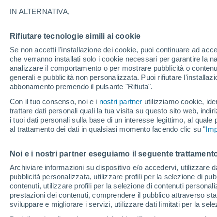
24°
IN ALTERNATIVA,
Rifiutare tecnologie simili ai cookie
Sud
Se non accetti l'installazione dei cookie, puoi continuare ad acc
Temp. percepita 25°
19
-
35 km
che verranno installati solo i cookie necessari per garantire la n
analizzare il comportamento o per mostrare pubblicità o contenut
generali e pubblicità non personalizzata. Puoi rifiutare l'install
abbonamento premendo il pulsante "Rifiuta".
Ultim’ora
Caldo intenso sull’Italia, ma venerdì 7 agosto 
Con il tuo consenso, noi e i
nostri partner
utilizziamo cookie, iden
temporali minacciano il Nord
trattare dati personali quali la tua visita su questo sito web, indiri
i tuoi dati personali sulla base di un interesse legittimo, al quale
Il Meteo 1 - 7
Attualità
Mappa di nuvolosità
Radar 
al trattamento dei dati in qualsiasi momento facendo clic su "
Imp
Noi e i nostri partner eseguiamo il seguente trattamento
Domani
Sabato
D
Oggi
Archiviare informazioni su dispositivo e/o accedervi, utilizzare dati
pubblicità personalizzata, utilizzare profili per la selezione di pu
7 Ago
8 Ago
6 Ago
contenuti, utilizzare profili per la selezione di contenuti personal
prestazioni dei contenuti, comprendere il pubblico attraverso stat
sviluppare e migliorare i servizi, utilizzare dati limitati per la sel
60%