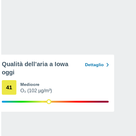
Qualità dell'aria a Iowa
Dettaglio
oggi
Mediocre
41
O₃ (102 µg/m³)