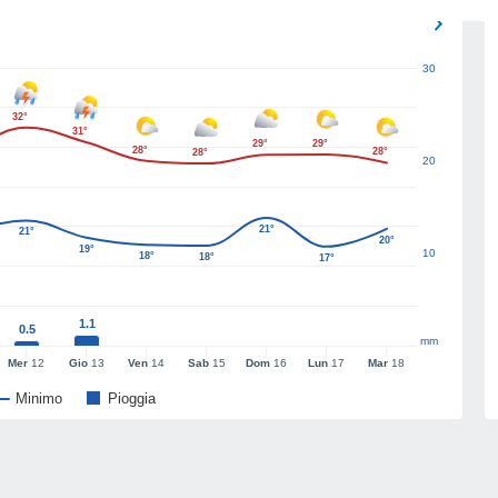
30
32°
31°
29°
29°
28°
28°
28°
20
21°
21°
20°
19°
10
18°
18°
17°
1.1
0.5
mm
Mer
12
Gio
13
Ven
14
Sab
15
Dom
16
Lun
17
Mar
18
Minimo
Pioggia