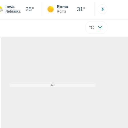
Iowa
Roma
Milano
25°
31°
Nebraska
Roma
Milano
°C