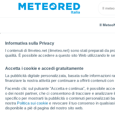
Il Meteo
Informativa sulla Privacy
I contenuti di Ilmeteo.net (ilmeteo.net) sono stati preparati da pro
qualità. È possibile accedere a questo sito Web utilizzando le se
Accetta i cookie e accedi gratuitamente
Home
Stati Uniti
Nebraska
Iowa
La pubblicità digitale personalizzata, basata sulle informazioni ra
finanziare la nostra attività per continuare a offrirti contenuti co
Previsioni Meteo Iowa 
Facendo clic sul pulsante "Accetta e continua", è possibile accede
o dei nostri partner, che ci consentono di tracciare e analizzare
13:12
Giovedi
specifico per mostrarti la pubblicità o contenuti personalizzati b
nostra
Politica sui cookie
e revocare il tuo consenso in qualsia
disponibile a piè di pagina del nostro sito web.
Nubi sparse