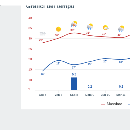
Grafici del tempo
40
35
33°
31°
31°
30°
30°
30
28°
25
20
20°
20°
19°
19°
17°
15
14°
5.3
10
0.2
0.2
°C
Gio
6
Ven
7
Sab
8
Dom
9
Lun
10
Mar
11
Massimo