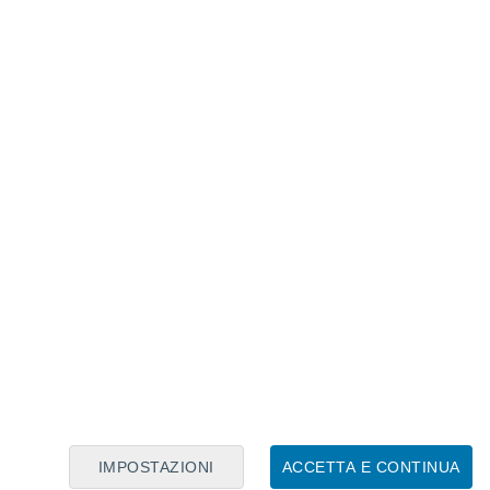
Calendario Lunare
Lun
Mar
Mer
Gio
Ven
Sab
Dom
6
7
8
9
10
11
12
13
14
15
16
17
18
19
IMPOSTAZIONI
ACCETTA E CONTINUA